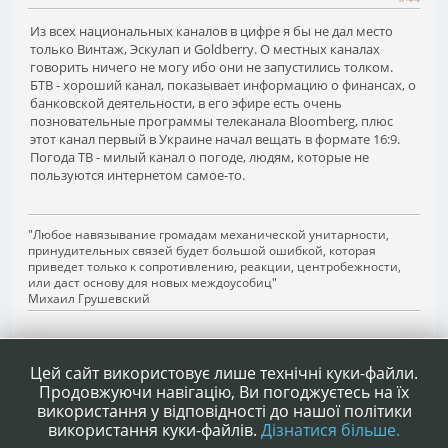
Из всех национальных каналов в цифре я бы не дал место
только Винтаж, Эскулап и Goldberry. О местных каналах
говорить ничего не могу ибо они не запустились толком.
БТВ - хороший канал, показывает информацию о финансах, о
банковской деятельности, в его эфире есть очень
позновательные программы телеканала Bloomberg, плюс
этот канал первый в Украине начал вещать в формате 16:9.
Погода ТВ - милый канал о погоде, людям, которые не
пользуются интернетом самое-то.
"Любое навязывание громадам механической унитарности,
принудительных связей будет большой ошибкой, которая
приведет только к сопротивлению, реакции, центробежности,
или даст основу для новых междоусобиц"
Михаил Грушевский
1
2
3
4
5
...
9
Сторінок
НАГОРУ
ДІЇ КОРИСТУВАЧА
Цей сайт використовує лише технічні куки-файли.
Продовжуючи навігацію, Ви погоджуєтесь на їх
використання у відповідності до нашої політики
використання куки-файлів.
Дізнатися більше.