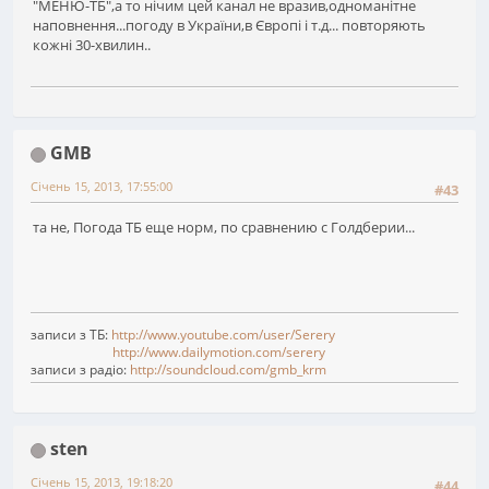
"МЕНЮ-ТБ",а то нічим цей канал не вразив,одноманітне
наповнення...погоду в України,в Європі і т.д... повторяють
кожні 30-хвилин..
GMB
Січень 15, 2013, 17:55:00
#43
та не, Погода ТБ еще норм, по сравнению с Голдберии...
записи з ТБ:
http://www.youtube.com/user/Serery
http://www.dailymotion.com/serery
записи з радіо:
http://soundcloud.com/gmb_krm
sten
Січень 15, 2013, 19:18:20
#44