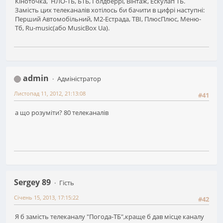
Кіноточка, НЛО-ТБ, БТБ, Голдберрі, Вінтаж, Ескулап ТБ.
Замість цих телеканалів хотілось би бачити в цифрі наступні:
Перший Автомобільний, М2-Естрада, ТВІ, ПлюсПлюс, Меню-
Тб, Ru-music(або MusicBox Ua).
admin
Адміністратор
Листопад 11, 2012, 21:13:08
#41
а що розуміти? 80 телеканалів
Sergey 89
Гість
Січень 15, 2013, 17:15:22
#42
Я б замість телеканалу "Погода-ТБ",краще б дав місце каналу