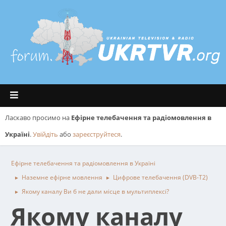
Ласкаво просимо на
Ефірне телебачення та радіомовлення в
Україні
.
Увійдіть
або
зареєструйтеся
.
Ефірне телебачення та радіомовлення в Україні
Наземне ефірне мовлення
Цифрове телебачення (DVB-T2)
►
►
Якому каналу Ви б не дали місце в мультиплексі?
►
Якому каналу