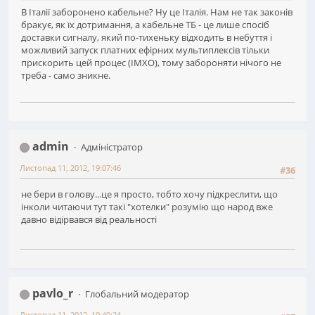
В Італії заборонено кабельне? Ну це Італія. Нам не так законів
бракує, як їх дотримання, а кабельне ТБ - це лише спосіб
доставки сигналу, який по-тихеньку відходить в небуття і
можливий запуск платних ефірних мультиплексів тільки
прискорить цей процес (ІМХО), тому забороняти нічого не
треба - само зникне.
admin
Адміністратор
Листопад 11, 2012, 19:07:46
#36
не бери в голову...це я просто, тобто хочу підкреслити, що
інколи читаючи тут такі "хотелки" розумію що народ вже
давно відірвався від реальності
pavlo_r
Глобальний модератор
Листопад 11, 2012, 19:40:24