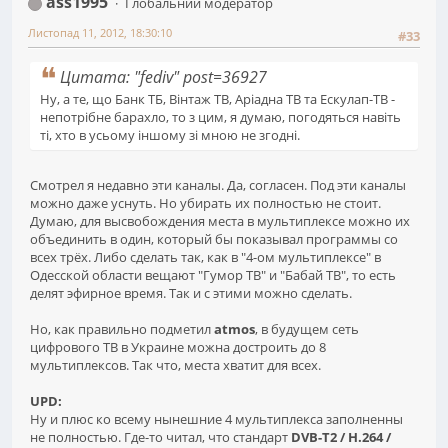
ass1995
Глобальний модератор
Листопад 11, 2012, 18:30:10
#33
Цитата: "fediv" post=36927
Ну, а те, що Банк ТБ, Вінтаж ТВ, Аріадна ТВ та Ескулап-ТВ -
непотрібне барахло, то з цим, я думаю, погодяться навіть
ті, хто в усьому іншому зі мною не згодні.
Смотрел я недавно эти каналы. Да, согласен. Под эти каналы
можно даже уснуть. Но убирать их полностью не стоит.
Думаю, для высвобождения места в мультиплексе можно их
объединить в один, который бы показывал программы со
всех трёх. Либо сделать так, как в "4-ом мультиплексе" в
Одесской области вещают "Гумор ТВ" и "Бабай ТВ", то есть
делят эфирное время. Так и с этими можно сделать.
Но, как правильно подметил
atmos
, в будущем сеть
цифрового ТВ в Украине можна достроить до 8
мультиплексов. Так что, места хватит для всех.
UPD:
Ну и плюс ко всему нынешние 4 мультиплекса заполненны
не полностью. Где-то читал, что стандарт
DVB-T2 / H.264 /