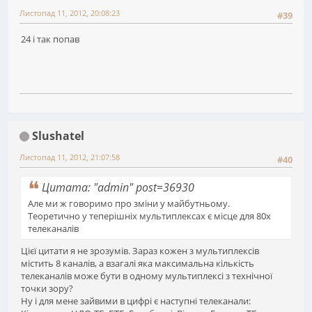
Листопад 11, 2012, 20:08:23
#39
24 і так попав
Slushatel
Листопад 11, 2012, 21:07:58
#40
Цитата: "admin" post=36930
Але ми ж говоримо про зміни у майбутньому.
Теоретично у теперішніх мультиплексах є місце для 80х
телеканалів
Цієї цитати я не зрозумів. Зараз кожен з мультиплексів
містить 8 каналів, а взагалі яка максимальна кількість
телеканалів може бути в одному мультиплексі з технічної
точки зору?
Ну і для мене зайвими в цифрі є наступні телеканали: