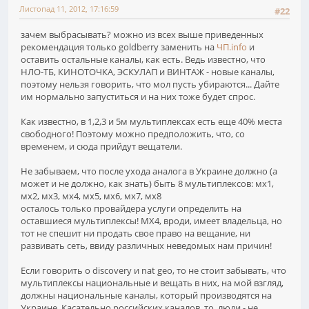
Листопад 11, 2012, 17:16:59
#22
зачем выбрасывать? можно из всех выше приведенных
рекомендация только goldberry заменить на
ЧП.info
и
оставить остальные каналы, как есть. Ведь известно, что
НЛО-ТБ, КИНОТОЧКА, ЭСКУЛАП и ВИНТАЖ - новые каналы,
поэтому нельзя говорить, что мол пусть убираются... Дайте
им нормально запуститься и на них тоже будет спрос.
Как известно, в 1,2,3 и 5м мультиплексах есть еще 40% места
свободного! Поэтому можно предположить, что, со
временем, и сюда прийдут вещатели.
Не забываем, что после ухода аналога в Украине должно (а
может и не должно, как знать) быть 8 мультиплексов: мх1,
мх2, мх3, мх4, мх5, мх6, мх7, мх8
осталось только провайдера услуги определить на
оставшиеся мультиплексы! МХ4, вроди, имеет владельца, но
тот не спешит ни продать свое право на вещание, ни
развивать сеть, ввиду различных неведомых нам причин!
Если говорить о discovery и nat geo, то не стоит забывать, что
мультиплексы национальные и вещать в них, на мой взгляд,
должны национальные каналы, который производятся на
Украине. Касательно российских каналов, то, люди - не