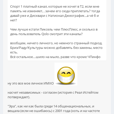
Спорт 1 платный канал, которые не хочет в Т2, если мне
память не изменяет, , зачем его сюда приплетать? тогда
давай уже и Дисквари с Натионал Джеографик...а чё б и
нет?
Чем лучше кстати Пиксель чем ПлюсПлюс, и сколько в
день пользователь Qolo смотрит эти каналы?
вообщем, ничего личного, но немного странный подход.
Бриз/Раду/Культуры можно добавлять без замены, место
есть.
Всё остальное....шило на мыло, разве что кроме ЧПинфо
ну это все мое личное ИМХО
насчет независимых - согласен (история с Реал Истейтом
потверждает).
"Эра", как ни как была среди 14 общенациональных, и
вещала (если не ошибаюсь) с 2001 года (хоть и на частоте