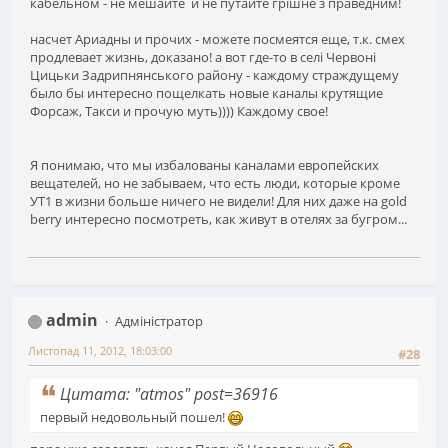
кабельном - не мешайте и не путайте грішне з праведним!
насчет Ариадны и прочих - можете посмеятся еще, т.к. смех
продлевает жизнь, доказано! а вот где-то в селі Червоні
Цицьки Задрипнянського району - каждому страждущему
было бы интересно пощелкать новые каналы крутящие
Форсаж, Такси и прочую муть)))) Каждому свое!
Я понимаю, что мы избалованы каналами европейских
вещателей, но не забываем, что есть люди, которые кроме
УТ1 в жизни больше ничего не видели! Для них даже на gold
berry интересно посмотреть, как живут в отелях за бугром...
admin
Адміністратор
Листопад 11, 2012, 18:03:00
#28
Цитата: "atmos" post=36916
первый недовольный пошел!