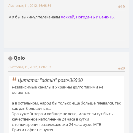
Листопад 11, 2012, 16:46:54
#19
А я бы выкинул телеканалы
Хоккей, Погода-ТБ и Банк-ТБ
.
Qolo
Листопад 11, 2012, 17:07:52
#20
Цитата: "admin" post=36900
независимые каналы в Украины долго такими не
остаются.
а в остальном, народ бы только ещё больше плевался, так
как для большинства
Эра хуже Энтера и вобщqе не ясно, может ли тут быть
качественное наполнение 24 часа в сутки
с точки зрения развлекаловки 24 часа хуже МТВ
Бриз и нафиг не нужен