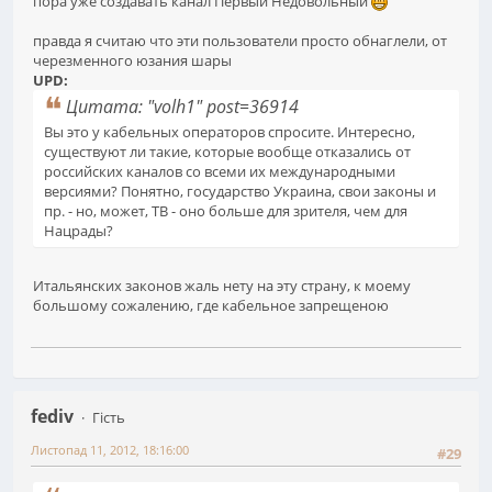
пора уже создавать канал Первый Недовольный
правда я считаю что эти пользователи просто обнаглели, от
черезменного юзания шары
UPD:
Цитата: "volh1" post=36914
Вы это у кабельных операторов спросите. Интересно,
существуют ли такие, которые вообще отказались от
российских каналов со всеми их международными
версиями? Понятно, государство Украина, свои законы и
пр. - но, может, ТВ - оно больше для зрителя, чем для
Нацрады?
Итальянских законов жаль нету на эту страну, к моему
большому сожалению, где кабельное запрещеною
fediv
Гість
Листопад 11, 2012, 18:16:00
#29