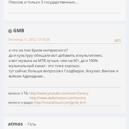
Плюсов, и только 3 государственных....
GMB
Листопад 11, 2012, 17:15:58
#21
а что на том Бризе интересного?
да и культуру обещали вот добавить в мультиплекс.
а вот музыка на МТВ лучше, чем на М1, да и 100%
музыкальный канал - это тоже хорошо.
тут сейчас больше вопросов к Голдберри, Эскулап, Винтаж и
всяким Адриаднам...
записи з ТБ:
http://www.youtube.com/user/Serery
http://www.dailymotion.com/serery
записи з радіо:
http://soundcloud.com/gmb_krm
atmos
Гість