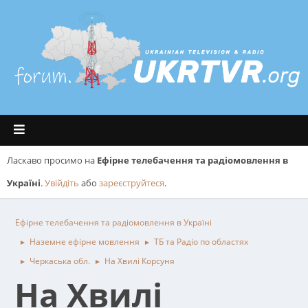
Ласкаво просимо на
Ефірне телебачення та радіомовлення в
Україні
.
Увійдіть
або
зареєструйтеся
.
Ефірне телебачення та радіомовлення в Україні
Наземне ефірне мовлення
ТБ та Радіо по областях
►
►
Черкаська обл.
На Хвилі Корсуня
►
►
На Хвилі