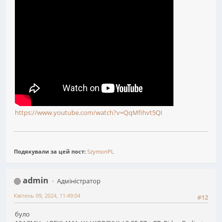
https://www.youtube.com/watch?v=QqMfihvt5QI
Подякували за цей пост:
SzymonPL
admin
Адміністратор
Квітень 09, 2024, 11:49:04
#12
було