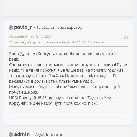
pavlo_r
Глобальний модератор
Вересень 04, 2016, 15:35:51
#7
Останнє редагування
: Вересень 04, 2016, 15:42:15 від pavlo_r
Знов їду через Корсунь, тож вирішив трохи послухати це
радіо.
Спочатку важливе: по-факту використовуються позивні Рідне
Радіо, "На Хвилі Корсуня" чув лише раз, на початку години і
то вони звучать як: ""На Хвилі Корсуня — рідне радіо". В
рекламних відбивках теж тільки Рідне Радіо.
Мабуть вже не буду в зоні прийому через півгодини, щоб
почути ще раз.
UPD: Брешу. В 15:36 прозвучало просто: "Радіо на Хвилі
Корсуня". "Рідне Радіо" чути після кожної пісні.
admin
Адміністратор