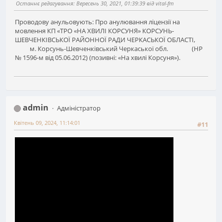
Останнє редагування
: Вересень 30, 2021, 01:39:39 від vital-fm
Проводову анульовують: Про анулювання ліцензії на
мовлення КП «ТРО «НА ХВИЛІ КОРСУНЯ» КОРСУНЬ-
ШЕВЧЕНКІВСЬКОЇ РАЙОННОЇ РАДИ ЧЕРКАСЬКОЇ ОБЛАСТІ,
м. Корсунь-Шевченківський Черкаської обл. (НР
№ 1596-м від 05.06.2012) (позивні: «На хвилі Корсуня»).
admin
Адміністратор
Квітень 09, 2024, 11:14:01
#11