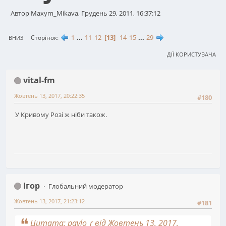
Автор Maxym_Mikava, Грудень 29, 2011, 16:37:12
1
...
11
12
13
14
15
...
29
Сторінок
ВНИЗ
ДІЇ КОРИСТУВАЧА
vital-fm
Жовтень 13, 2017, 20:22:35
#180
У Кривому Розі ж ніби також.
Ігор
Глобальний модератор
Жовтень 13, 2017, 21:23:12
#181
Цитата: pavlo_r від Жовтень 13, 2017,