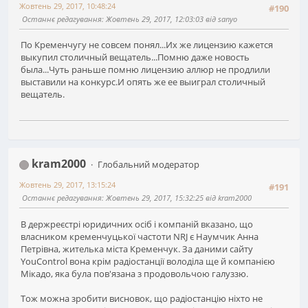
Жовтень 29, 2017, 10:48:24
#190
Останнє редагування
: Жовтень 29, 2017, 12:03:03 від sanyo
По Кременчугу не совсем понял...Их же лицензию кажется
выкупил столичный вещатель...Помню даже новость
была...Чуть раньше помню лицензию аллюр не продлили
выставили на конкурс.И опять же ее выиграл столичный
вещатель.
kram2000
Глобальний модератор
Жовтень 29, 2017, 13:15:24
#191
Останнє редагування
: Жовтень 29, 2017, 15:32:25 від kram2000
В держреєстрі юридичних осіб і компаній вказано, що
власником кременчуцької частоти NRJ є Наумчик Анна
Петрівна, жителька міста Кременчук. За даними сайту
YouControl вона крім радіостанції володіла ще й компанією
Мікадо, яка була пов'язана з продовольчою галуззю.
Тож можна зробити висновок, що радіостанцію ніхто не