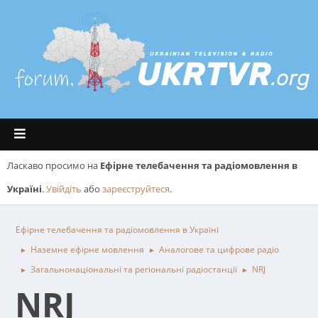
Ласкаво просимо на
Ефірне телебачення та радіомовлення в
Україні
.
Увійдіть
або
зареєструйтеся
.
Ефірне телебачення та радіомовлення в Україні
Наземне ефірне мовлення
Аналогове та цифрове радіо
►
►
Загальнонаціональні та регіональні радіостанції
NRJ
►
►
NRJ