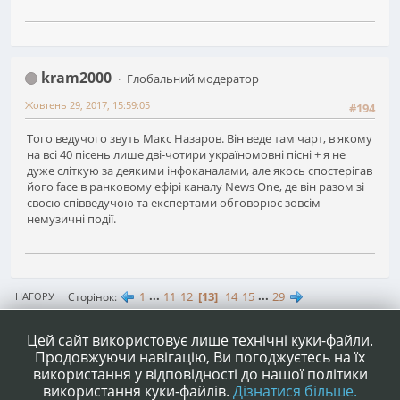
kram2000
Глобальний модератор
Жовтень 29, 2017, 15:59:05
#194
Того ведучого звуть Макс Назаров. Він веде там чарт, в якому
на всі 40 пісень лише дві-чотири україномовні пісні + я не
дуже сліткую за деякими інфоканалами, але якось спостерігав
його face в ранковому ефірі каналу News One, де він разом зі
своєю співведучою та експертами обговорює зовсім
немузичні події.
1
...
11
12
13
14
15
...
29
Сторінок
НАГОРУ
ДІЇ КОРИСТУВАЧА
Цей сайт використовує лише технічні куки-файли.
Продовжуючи навігацію, Ви погоджуєтесь на їх
використання у відповідності до нашої політики
використання куки-файлів.
Дізнатися більше.