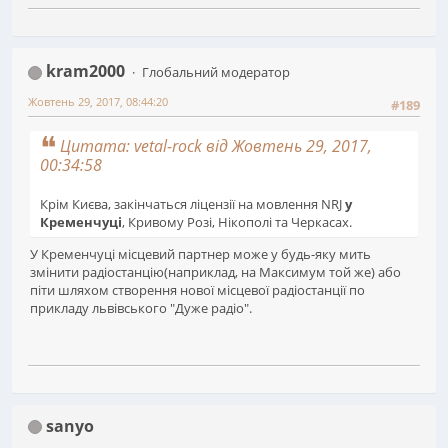
kram2000
Глобальний модератор
Жовтень 29, 2017, 08:44:20
#189
Цитата: vetal-rock від Жовтень 29, 2017,
00:34:58
Крім Києва, закінчаться ліцензії на мовлення NRJ
у
Кременчуці
, Кривому Розі, Нікополі та Черкасах.
У Кременчуці місцевий партнер може у будь-яку мить
змінити радіостанцію(наприклад, на Максимум той же) або
піти шляхом створення нової місцевої радіостанції по
прикладу львівського "Дуже радіо".
sanyo