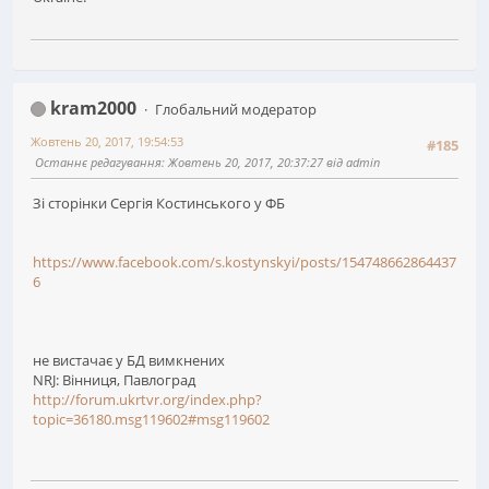
kram2000
Глобальний модератор
Жовтень 20, 2017, 19:54:53
#185
Останнє редагування
: Жовтень 20, 2017, 20:37:27 від admin
Зі сторінки Сергія Костинського у ФБ
https://www.facebook.com/s.kostynskyi/posts/154748662864437
6
не вистачає у БД вимкнених
NRJ: Вінниця, Павлоград
http://forum.ukrtvr.org/index.php?
topic=36180.msg119602#msg119602