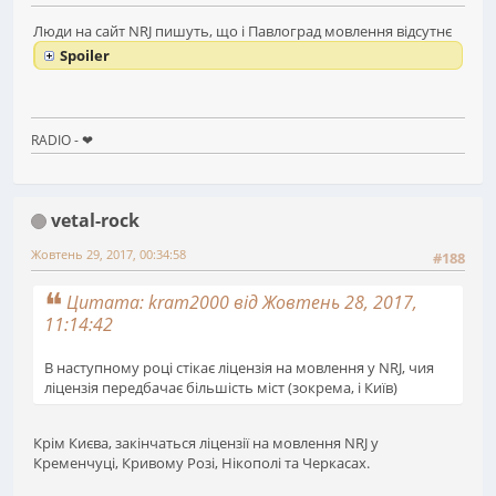
Люди на сайт NRJ пишуть, що і Павлоград мовлення відсутнє
Spoiler
RADIO - ❤
vetal-rock
Жовтень 29, 2017, 00:34:58
#188
Цитата: kram2000 від Жовтень 28, 2017,
11:14:42
В наступному році стікає ліцензія на мовлення у NRJ, чия
ліцензія передбачає більшість міст (зокрема, і Київ)
Крім Києва, закінчаться ліцензії на мовлення NRJ у
Кременчуці, Кривому Розі, Нікополі та Черкасах.