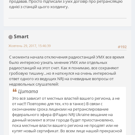
продавав. Просто підписали з умх договір про ретрансляцію
однієї з станцій цього холдингу.
Smart
Жовтень 29, 2017, 15:46:39
#192
С момента начала отключения радиостанций УМХ все время
было интересно узнать мнение УМХ или отдельных
радиостанций на этот счет. Как я понимаю, все сохраняют
гробовую тишину...но я наткнулся на очень интересный
ответ одного из ведущих NRJ на очевидные вопросы от
недовольных слушателей:
Цитата
Это всё зависит от местных властей вашего региона, а не
от нас!!! Повторяю для тех, кто в танке:) В связи с
окончанием срока лицензии на ретранслирование
федерального эфира @Радио NRJ Ukraine вещание на
данный момент в этом городе будет приостановлено,
пока местные власти вашего региона не продлят или не
купят новый сертификат. Во всем лице нашей прекрасной