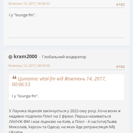
Жовтень 14, 2017, 00:06:53
#183
І у "lounge fm".
kram2000
Глобальний модератор
Жовтень 14, 2017, 08:39:36
#184
Цитата: vital-fm від Жовтень 14, 2017,
00:06:53
І у "lounge fm".
У Лаунжа ліцензія закінчується у 2022-ому році. Хоча вони ж
недавно поділили Пілот на 2 фірми. Перша називається
ЛАУНЖ ФМ і має ліцензію на Київ, а Пілот - 4 частоти(Львів.
Миколаїв, Херсон та Одеса), на яких йде ретрансляція NRJ
Ukraine.