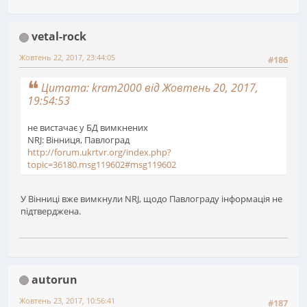
vetal-rock
Жовтень 22, 2017, 23:44:05
#186
Цитата: kram2000 від Жовтень 20, 2017,
19:54:53
не вистачає у БД вимкнених
NRJ: Вінниця, Павлоград
http://forum.ukrtvr.org/index.php?
topic=36180.msg119602#msg119602
У Вінниці вже вимкнули NRJ, щодо Павлограду інформація не
підтверджена.
autorun
Жовтень 23, 2017, 10:56:41
#187