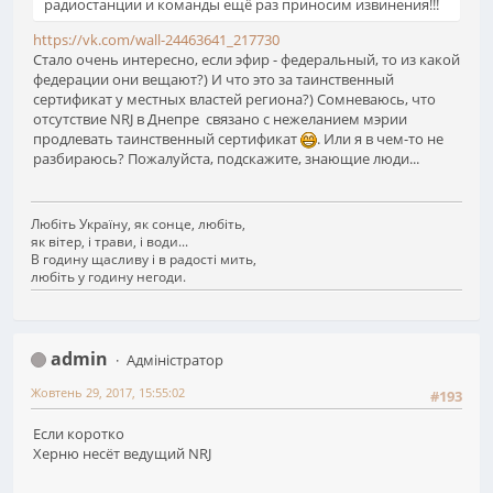
радиостанции и команды ещё раз приносим извинения!!!
https://vk.com/wall-24463641_217730
Стало очень интересно, если эфир - федеральный, то из какой
федерации они вещают?) И что это за таинственный
сертификат у местных властей региона?) Сомневаюсь, что
отсутствие NRJ в Днепре связано с нежеланием мэрии
продлевать таинственный сертификат
. Или я в чем-то не
разбираюсь? Пожалуйста, подскажите, знающие люди...
Любіть Україну, як сонце, любіть,
як вітер, і трави, і води...
В годину щасливу і в радості мить,
любіть у годину негоди.
admin
Адміністратор
Жовтень 29, 2017, 15:55:02
#193
Если коротко
Херню несёт ведущий NRJ