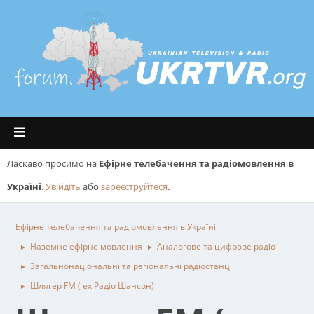
Ласкаво просимо на
Ефірне телебачення та радіомовлення в
Україні
.
Увійдіть
або
зареєструйтеся
.
Ефірне телебачення та радіомовлення в Україні
Наземне ефірне мовлення
Аналогове та цифрове радіо
►
►
Загальнонаціональні та регіональні радіостанції
►
Шлягер FM ( ex Радіо Шансон)
►