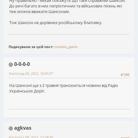
Ну правильно - нехай покажуть що таке справжній Шансон.
До речі багато в них патріотичних та військових пісень які
теж можна вважати Шансонам.
Тож Шансон не дорівнює російському блатняку.
Подякували за цей пост:
corazon
,
pavlo
0-0-0-0
Листопад 08, 2022, 18:45:07
#196
На Шансоні ще з 2 травня трансюються новини від Радіо
Українських Доріг.
agkvas
Листопад 09, 2022, 12:24:30