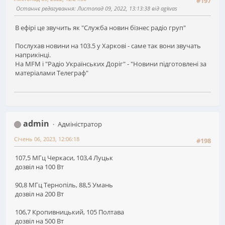
#197
Останнє редагування
: Листопад 09, 2022, 13:13:38 від agkvas
В ефірі це звучить як "Служба новин бізнес радіо груп"
Послухав новини на 103.5 у Харкові - саме так вони звучать
наприкінці.
На MFM і "Радіо Українських Доріг" - "Новини підготовлені за
матеріалами Телеграф"
admin
Адміністратор
Січень 06, 2023, 12:06:18
#198
107,5 МГц Черкаси, 103,4 Луцьк
дозвіл на 100 Вт
90,8 МГц Тернопіль, 88,5 Умань
дозвіл на 200 Вт
106,7 Кропивницький, 105 Полтава
дозвіл на 500 Вт