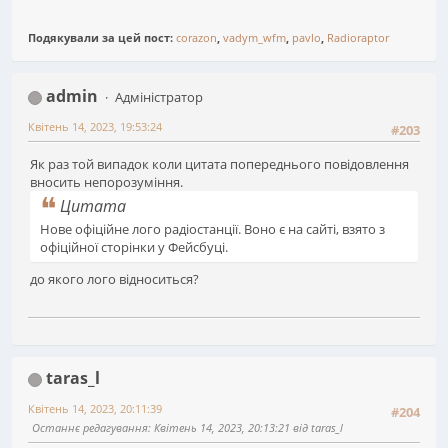
Подякували за цей пост:
corazon
,
vadym_wfm
,
pavlo
,
Radioraptor
admin
Адміністратор
Квітень 14, 2023, 19:53:24
#203
Як раз той випадок коли цитата попереднього повідовлення
вносить непорозуміння.
Цитата
Нове офіційне лого радіостанції. Воно є на сайті, взято з
офіційної сторінки у Фейсбуці.
до якого лого відноситься?
taras_l
Квітень 14, 2023, 20:11:39
#204
Останнє редагування
: Квітень 14, 2023, 20:13:21 від taras_l