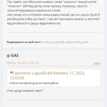
Так навіть англійською мовою слово "шансон" пишеться як
"chanson". БРГівці допустили прикру помилку, просто
транслітерувавши українське слово.
Але тепер хоч в Україні нема радіостанцій, де хоч щось було б
російським (хіба що Авто, і там всі програми власні, а логотип
від російського дещо відрізняється).
Подякували за цей пост:
corazon
,
Lupus68
,
vadym_wfm
,
pavlo
GAS
Квітень 18, 2023, 07:41:35
#209
Цитата: Lupus68 від Квітень 17, 2023,
13:53:05
класичне французьке мелодійне
А як щодо мовних квот?