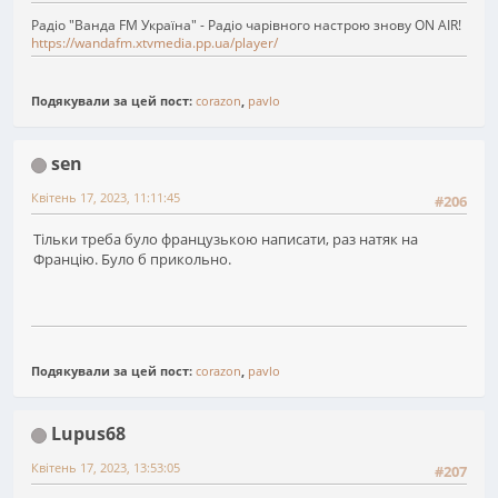
Радіо "Ванда FM Україна" - Радіо чарівного настрою знову ON AIR!
https://wandafm.xtvmedia.pp.ua/player/
Подякували за цей пост:
corazon
,
pavlo
sen
Квітень 17, 2023, 11:11:45
#206
Тільки треба було французькою написати, раз натяк на
Францію. Було б прикольно.
Подякували за цей пост:
corazon
,
pavlo
Lupus68
Квітень 17, 2023, 13:53:05
#207