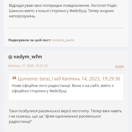
Відредагував своє попереднє повідомлення. Логотип Радіо
Шансон взято з їхньої сторінки у Фейсбуці. Тепер жодних
непорозумінь.
Подякували за цей пост:
corazon
,
pavlo
vadym_wfm
Квітень 17, 2023, 10:31:25
#205
Цитата: taras_l від Квітень 14, 2023, 19:29:36
Нове офіційне лого радіостанції. Воно є на сайті, взято з
офіційної сторінки у Фейсбуці.
Таки позбулися расєянської версії логотипу. Тепер вже навіть
і не скажеш, що це "філія одноіменної расєянської
радіостанції"