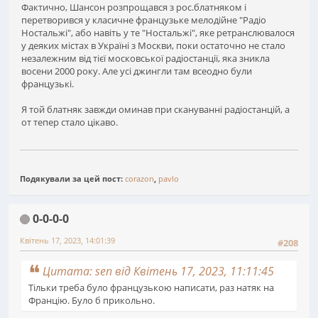
Фактично, Шансон розпрощався з рос.блатняком і
перетворився у класичне французьке мелодійне "Радіо
Ностальжі", або навіть у те "Ностальжі", яке ретранслювалося
у деяких містах в Україні з Москви, поки остаточно не стало
незалежним від тієї московської радіостанції, яка зникла
восени 2000 року. Але усі джингли там всеодно були
французькі.
Я той блатняк завжди оминав при скануванні радіостанцій, а
от тепер стало цікаво.
Подякували за цей пост:
corazon
,
pavlo
0-0-0-0
Квітень 17, 2023, 14:01:39
#208
Цитата: sen від Квітень 17, 2023, 11:11:45
Тільки треба було французькою написати, раз натяк на
Францію. Було б прикольно.