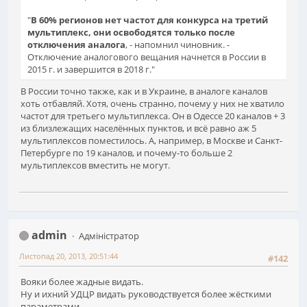
"
В 60% регионов нет частот для конкурса на третий
мультиплекс, они освободятся только после
отключения аналога
, - напомнил чиновник. -
Отключение аналогового вещания начнется в России в
2015 г. и завершится в 2018 г."
В России точно также, как и в Украине, в аналоге каналов
хоть отбавляй. Хотя, очень странно, почему у них не хватило
частот для третьего мультиплекса. Он в Одессе 20 каналов + 3
из близлежащих населённых пунктов, и всё равно аж 5
мультиплексов поместилось. А, например, в Москве и Санкт-
Петербурге по 19 каналов, и почему-то больше 2
мультиплексов вместить не могут.
admin
Адміністратор
Листопад 20, 2013, 20:51:44
#142
Вояки более жадные видать.
Ну и ихний УДЦР видать руководствуется более жёсткими
параметрами