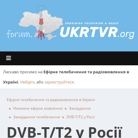
Ласкаво просимо на
Ефірне телебачення та радіомовлення в
Україні
.
Увійдіть
або
зареєструйтеся
.
Ефірне телебачення та радіомовлення в Україні
Наземне ефірне мовлення
Закордонне
►
►
Закордонне телебачення
DVB-T/T2 у Росії
►
►
DVB-T/T2 у Росії