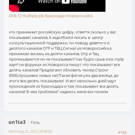
DVB T2 multiple plp Краснодар Новороссийск
кто принимает российскую цифру, ответте сколько у вас
показывает каналов, я задолбался писать в центр
консультационной поддержки, по поводу девятого и
десятого каналов ОТР и ТВЦ,Сигнал из Новороссийска
принимаю восемь из десяти каналов, Отр и Твц
прописываются но не показывают! как будто срыв этих mplp
идет! на форумах из Новоросса пишут что показывают все
десять каналов! Предлагают обновить тюнер,Стронг
8500,прошивок новых нет!Такая фигня уже два месяца, до
этого все десять показывали! И вот несколько дней идут
прохождения из Краснодара и там показывают все десять
каналов! В чем проблема? надеюсь меня все поняли
un1ta3
Гість
Листопад 22, 2013, 20:08:58
#145