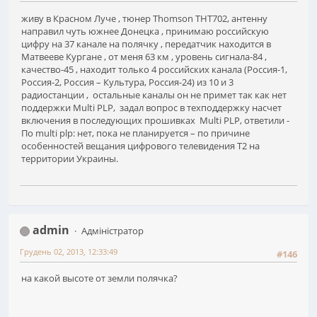
живу в Красном Луче , тюнер Thomson THT702, антенну
направил чуть южнее Донецка , принимаю российскую
цифру на 37 канале на полячку , передатчик находится в
Матвееве Кургане , от меня 63 км , уровень сигнала-84 ,
качество-45 , находит только 4 российских канала (Россия-1,
Россия-2, Россия – Культура, Россия-24) из 10 и 3
радиостанции , остальные каналы он не примет так как нет
поддержки Multi PLP, задал вопрос в техподдержку насчет
включения в последующих прошивках Multi PLP, ответили -
По multi plp: нет, пока не планируется – по причине
особенностей вещания цифрового телевидения Т2 на
территории Украины.
admin
Адміністратор
Грудень 02, 2013, 12:33:49
#146
на какой высоте от земли полячка?