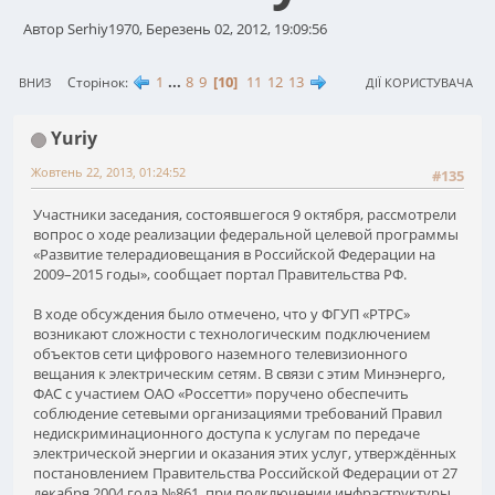
Автор Serhiy1970, Березень 02, 2012, 19:09:56
1
...
8
9
10
11
12
13
Сторінок
ВНИЗ
ДІЇ КОРИСТУВАЧА
Yuriy
Жовтень 22, 2013, 01:24:52
#135
Участники заседания, состоявшегося 9 октября, рассмотрели
вопрос о ходе реализации федеральной целевой программы
«Развитие телерадиовещания в Российской Федерации на
2009–2015 годы», сообщает портал Правительства РФ.
В ходе обсуждения было отмечено, что у ФГУП «РТРС»
возникают сложности с технологическим подключением
объектов сети цифрового наземного телевизионного
вещания к электрическим сетям. В связи с этим Минэнерго,
ФАС с участием ОАО «Россетти» поручено обеспечить
соблюдение сетевыми организациями требований Правил
недискриминационного доступа к услугам по передаче
электрической энергии и оказания этих услуг, утверждённых
постановлением Правительства Российской Федерации от 27
декабря 2004 года №861, при подключении инфраструктуры