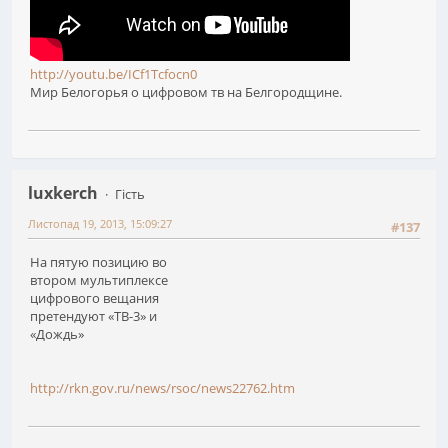
http://youtu.be/ICf1Tcfocn0
Мир Белогорья о цифровом тв на Белгородщине.
luxkerch
Гість
Листопад 19, 2013, 15:09:27
#137
На пятую позицию во
втором мультиплексе
цифрового вещания
претендуют «ТВ-3» и
«Дождь»
http://rkn.gov.ru/news/rsoc/news22762.htm