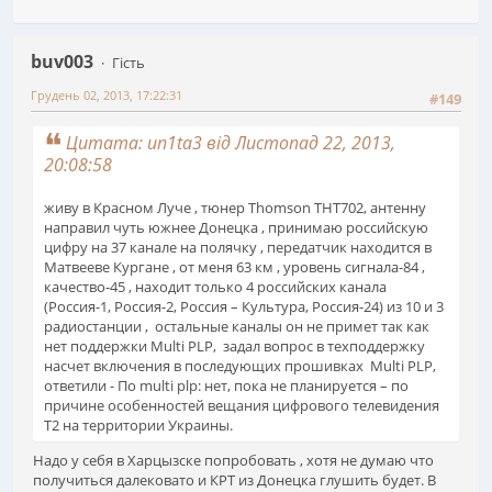
buv003
Гість
Грудень 02, 2013, 17:22:31
#149
Цитата: un1ta3 від Листопад 22, 2013,
20:08:58
живу в Красном Луче , тюнер Thomson THT702, антенну
направил чуть южнее Донецка , принимаю российскую
цифру на 37 канале на полячку , передатчик находится в
Матвееве Кургане , от меня 63 км , уровень сигнала-84 ,
качество-45 , находит только 4 российских канала
(Россия-1, Россия-2, Россия – Культура, Россия-24) из 10 и 3
радиостанции , остальные каналы он не примет так как
нет поддержки Multi PLP, задал вопрос в техподдержку
насчет включения в последующих прошивках Multi PLP,
ответили - По multi plp: нет, пока не планируется – по
причине особенностей вещания цифрового телевидения
Т2 на территории Украины.
Надо у себя в Харцызске попробовать , хотя не думаю что
получиться далековато и КРТ из Донецка глушить будет. В