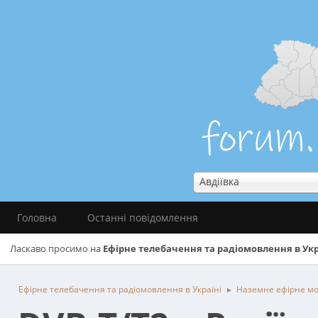
Авдіївка
Головна
Останні повідомлення
Ласкаво просимо на
Ефірне телебачення та радіомовлення в Укр
Ефірне телебачення та радіомовлення в Україні
Наземне ефірне м
►