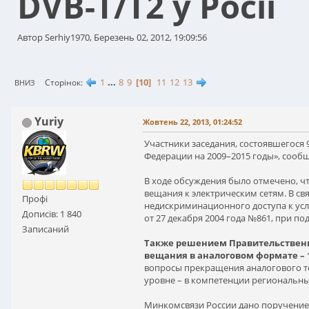
DVB-T/T2 у Росії
Автор Serhiy1970, Березень 02, 2012, 19:09:56
1
...
8
9
10
11
12
13
Сторінок
ВНИЗ
Yuriy
Жовтень 22, 2013, 01:24:52
Участники заседания, состоявшегося
Федерации на 2009–2015 годы», сообщ
В ходе обсуждения было отмечено, ч
вещания к электрическим сетям. В с
Профі
недискриминационного доступа к усл
Дописів: 1 840
от 27 декабря 2004 года №861, при 
Записаний
Также решением Правительственн
вещания в аналоговом формате – 1
вопросы прекращения аналогового т
уровне – в компетенции региональны
Минкомсвязи России дано поручение 