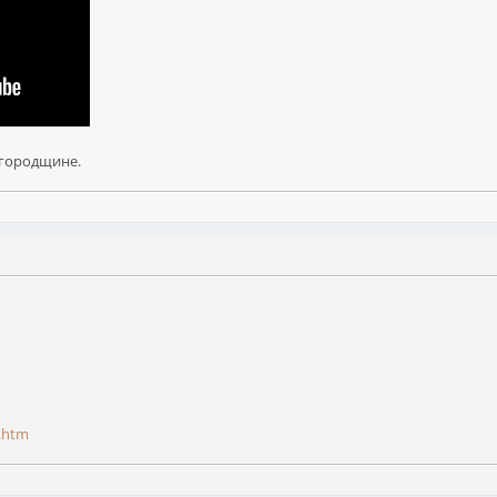
лгородщине.
2.htm