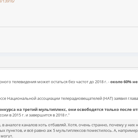
l/13916/
ого телевидения может остаться без частот до 2018 г. -
около 60% н
ссе Национальной ассоциации телерадиовещателей (НАТ) заявил глав
конкурса на третий мультиплекс, они освободятся только после 
ии в 2015 г. и завершится в 2018 г."
, в аналоге каналов хоть отбавляй. Хотя, очень странно, почему у них 
ых пунктов, и всё равно аж 5 мультиплексов поместилось. А, например,
 могут.