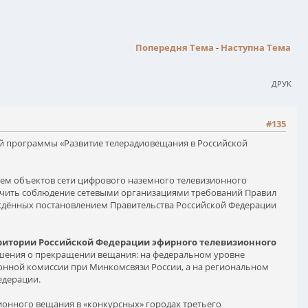
Попередня Тема
-
Наступна Тема
ДРУК
#135
вой программы «Развитие телерадиовещания в Российской
ием объектов сети цифрового наземного телевизионного
спечить соблюдение сетевыми организациями требований Правил
ерждённых постановлением Правительства Российской Федерации
ритории Российской Федерации эфирного телевизионного
ешения о прекращении вещания: на федеральном уровне
онной комиссии при Минкомсвязи России, а на региональном
едерации.
онного вещания в «конкурсных» городах третьего