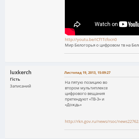
http://youtu.be/ICf1Tcfocn0
Мир Белогорья о цифровом тв на Бе
luxkerch
Листопад 19, 2013, 15:09:27
Гість
На пятую позицию во
Записаний
втором мультиплексе
цифрового вещания
претендуют «ТВ-3» и
«Дождь»
http://rkn.gov.ru/news/rsoc/news2276