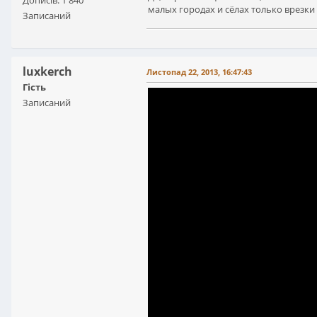
Дописів: 1 840
малых городах и сёлах только врезки
Записаний
luxkerch
Листопад 22, 2013, 16:47:43
Гість
Записаний