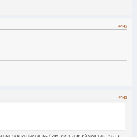
#142
#143
и только крупные города будут иметь третий мультиплекс,а в