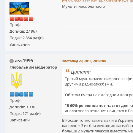
http://mediasat.net.ua/content/news_al
Мультиплекс без частот
Профі
Дописів: 27 967
Подяк: 2 864 раз(и)
Записаний
ass1995
Листопад 20, 2013, 20:38:08
Глобальний модератор
Цитата
Третий мультиплекс цифрового эфирн
другими радиослужбами.
Об этом вчера на ежегодном конгре
Профі
"
В 60% регионов нет частот для 
Дописів: 3 336
аналогового вещания начнется в Росс
Подяк: 171 раз(и)
Записаний
В России точно также, как и в Украине
каналов + 3 из близлежащих населённ
больше 2 мультиплексов вместить не