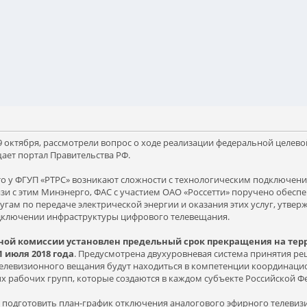
 9 октября, рассмотрели вопрос о ходе реализации федеральной целе
ает портал Правительства РФ.
то у ФГУП «РТРС» возникают сложности с технологическим подключен
вязи с этим Минэнерго, ФАС с участием ОАО «Россетти» поручено обе
угам по передаче электрической энергии и оказания этих услуг, утв
подключении инфраструктуры цифрового телевещания.
ой комиссии установлен предельный срок прекращения на тер
 июля 2018 года
. Предусмотрена двухуровневая система принятия р
елевизионного вещания будут находиться в компетенции координаци
х рабочих групп, которые создаются в каждом субъекте Российской Ф
подготовить план-график отключения аналогового эфирного телевизи