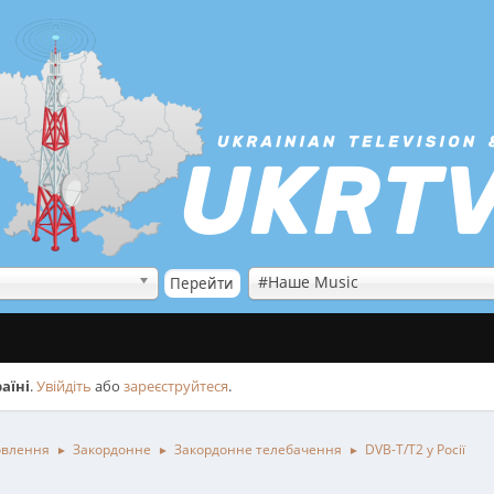
#Наше Music
аїні
.
Увійдіть
або
зареєструйтеся
.
овлення
Закордонне
Закордонне телебачення
DVB-T/T2 у Росії
►
►
►