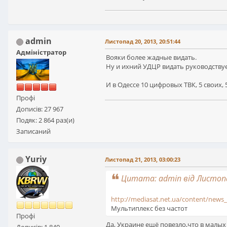
admin
Листопад 20, 2013, 20:51:44
Адміністратор
Вояки более жадные видать.
Ну и ихний УДЦР видать руководству
И в Одессе 10 цифровых ТВК, 5 своих,
Профі
Дописів: 27 967
Подяк: 2 864 раз(и)
Записаний
Yuriy
Листопад 21, 2013, 03:00:23
Цитата: admin від Листопад
http://mediasat.net.ua/content/news_
Мультиплекс без частот
Профі
Да, Украине ещё повезло,что в малых