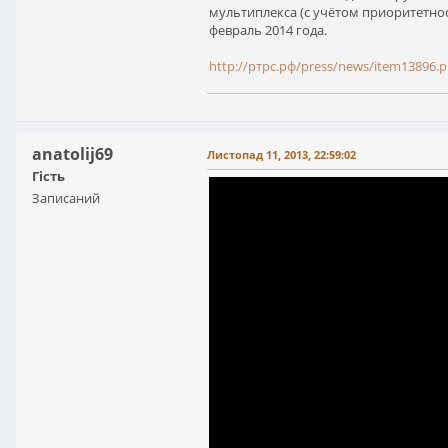
мультиплекса (с учётом приоритетно
февраль 2014 года.
http://ртрс.рф/press/news/item13896.
anatolij69
Листопад 11, 2013, 22:59:02
Гість
Записаний