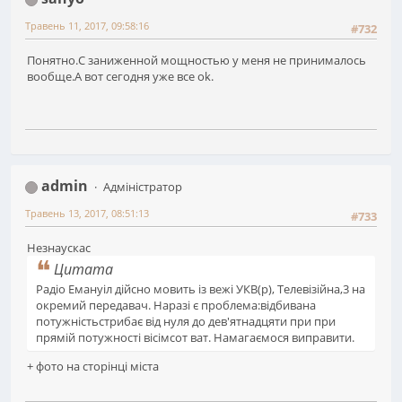
Травень 11, 2017, 09:58:16
#732
Понятно.С заниженной мощностью у меня не принималось
вообще.А вот сегодня уже все ok.
admin
Адміністратор
Травень 13, 2017, 08:51:13
#733
Незнаускас
Цитата
Радіо Емануіл дійсно мовить із вежі УКВ(р), Телевізійна,3 на
окремий передавач. Наразі є проблема:відбивана
потужністьстрибає від нуля до дев'ятнадцяти при при
прямій потужності вісімсот ват. Намагаємося виправити.
+ фото на сторінці міста