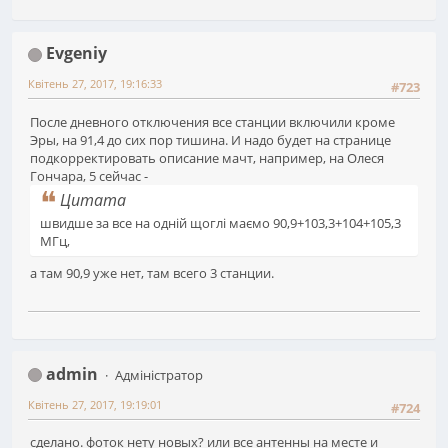
Evgeniy
Квітень 27, 2017, 19:16:33
#723
После дневного отключения все станции включили кроме
Эры, на 91,4 до сих пор тишина. И надо будет на странице
подкорректировать описание мачт, например, на Олеся
Гончара, 5 сейчас -
Цитата
швидше за все на одній щоглі маємо 90,9+103,3+104+105,3
МГц,
а там 90,9 уже нет, там всего 3 станции.
admin
Адміністратор
Квітень 27, 2017, 19:19:01
#724
сделано. фоток нету новых? или все антенны на месте и