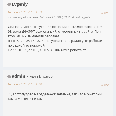
Evgeniy
Квітень 27, 2017, 10:35:53
#721
Останнє редагування
: Квітень 27, 2017, 11:20:45 від Evgeniy
Сейчас заметил отсутствие вещания с пр. Олександра Поля
93, вежа ДФКРРТ всех станций, отмеченных на сайте. При
этом 70,37 - Эммануил работает.
В 11:15 на 106,4 / 107,7 - несущая, Наше радио уже работает,
но с какой-то помехой.
На 11:20 - 89,7 / 102,9 / 105,8 / 106,4 уже работают.
admin
Адміністратор
Квітень 27, 2017, 10:38:18
#722
70,37 стопудово на отдельной антенне, так что может они
там, а может и не там.