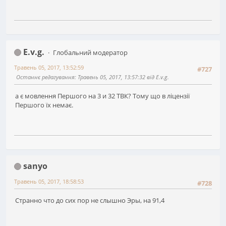
E.v.g.
Глобальний модератор
Травень 05, 2017, 13:52:59
#727
Останнє редагування
: Травень 05, 2017, 13:57:32 від E.v.g.
а є мовлення Першого на 3 и 32 ТВК? Тому що в ліцензії
Першого їх немає.
sanyo
Травень 05, 2017, 18:58:53
#728
Странно что до сих пор не слышно Эры, на 91,4