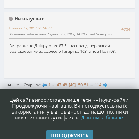
Незнаускас
Травень 17, 2017, 23:56:27
#734
Останнє редагування
: Серпень 07, 2017, 14:20:45 від Незнаускас
Виправте по Дніпру опис 87,5 - насправді передавач
розташований за адресою Гагаріна, 103, а не з Поля 93.
1
...
47
48
49
50
51
...
114
Сторінок
НАГОРУ
ДІЇ КОРИСТУВАЧА
Цей сайт використовує лише технічні куки-файли.
Продовжуючи навігацію, Ви погоджуєтесь на їх
використання у відповідності до нашої політики
використання куки-файлів.
Дізнатися більше.
|
|
Допомога
Умови та правила
Нагору ▲
ПОГОДЖУЮСЬ
,
SMF 2.1.4 © 2023
Simple Machines