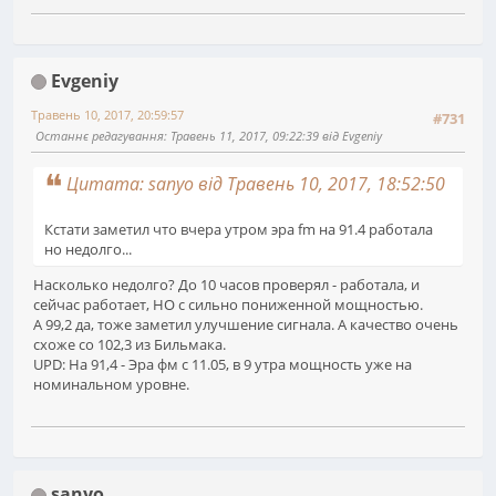
Evgeniy
Травень 10, 2017, 20:59:57
#731
Останнє редагування
: Травень 11, 2017, 09:22:39 від Evgeniy
Цитата: sanyo від Травень 10, 2017, 18:52:50
Кстати заметил что вчера утром эра fm на 91.4 работала
но недолго...
Насколько недолго? До 10 часов проверял - работала, и
сейчас работает, НО с сильно пониженной мощностью.
А 99,2 да, тоже заметил улучшение сигнала. А качество очень
схоже со 102,3 из Бильмака.
UPD: На 91,4 - Эра фм с 11.05, в 9 утра мощность уже на
номинальном уровне.
sanyo