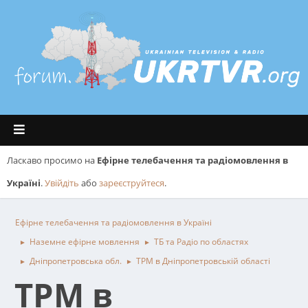
Ласкаво просимо на
Ефірне телебачення та радіомовлення в
Україні
.
Увійдіть
або
зареєструйтеся
.
Ефірне телебачення та радіомовлення в Україні
Наземне ефірне мовлення
ТБ та Радіо по областях
►
►
Дніпропетровська обл.
ТРМ в Дніпропетровській області
►
►
ТРМ в