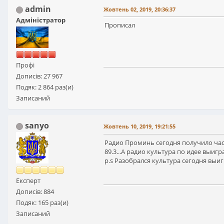
admin
Жовтень 02, 2019, 20:36:37
Адміністратор
Прописал
Профі
Дописів: 27 967
Подяк: 2 864 раз(и)
Записаний
sanyo
Жовтень 10, 2019, 19:21:55
Радио Проминь сегодня получило часто
89.3...А радио культура по идее выигр
p.s Разобрался культура сегодня выигр
Експерт
Дописів: 884
Подяк: 165 раз(и)
Записаний