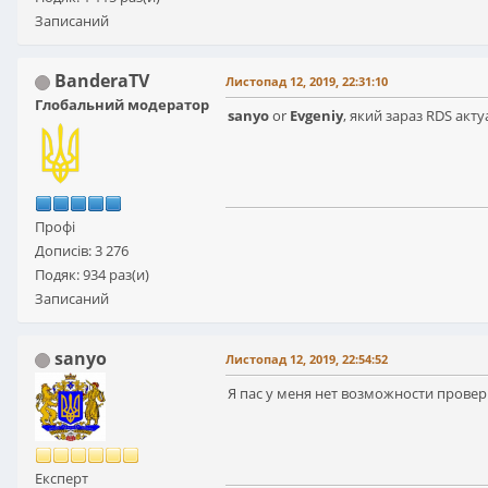
Записаний
BanderaTV
Листопад 12, 2019, 22:31:10
Глобальний модератор
sanyo
or
Evgeniy
, який зараз RDS акт
Профі
Дописів: 3 276
Подяк: 934 раз(и)
Записаний
sanyo
Листопад 12, 2019, 22:54:52
Я пас у меня нет возможности провер
Експерт