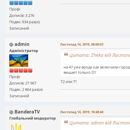
Профі
Дописів: 3 276
Подяк: 934 раз(и)
Записаний
admin
Листопад 14, 2019, 08:00:03
Адміністратор
Цитата: Zheka від Листопад
на 47 уже вроде как включили горо
вещает только D1
Профі
Т2 или Т?
Дописів: 27 967
Подяк: 2 864 раз(и)
Записаний
BanderaTV
Листопад 14, 2019, 10:48:44
Глобальний модератор
Цитата: admin від Листопад