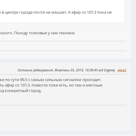
 центре города почти не мешает. А эфир со 107,3 пока не
ского. Походу толковые у них техники.
Останнє редагування
: Жовтень 03, 2019, 16:09:45 від Evgeniy
#842
оже по сути 99,5 с самым сильным сигналом проходит.
ь эфир со 107,3. Новости тоже есть, но там и местные
од конкретный город.