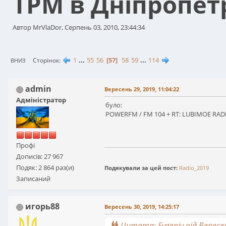
ТРМ в Дніпропет
Автор MrVlaDor, Серпень 03, 2010, 23:44:34
1
...
55
56
57
58
59
...
114
Сторінок
ВНИЗ
admin
Вересень 29, 2019, 11:04:22
Адміністратор
було:
POWERFM / FM 104 + RT: LUBIMOE RADIO
Профі
Дописів: 27 967
Подяк: 2 864 раз(и)
Подякували за цей пост:
Radio_2019
Записаний
игорь88
Вересень 30, 2019, 14:25:17
Цитата: Evgeniy від Вересен