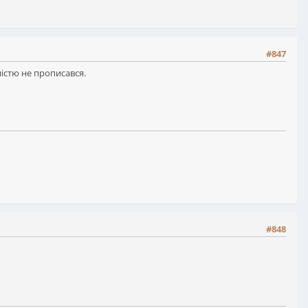
#847
істю не прописався.
#848