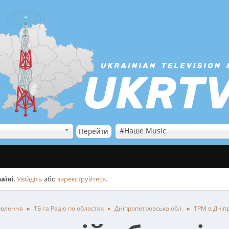
#Наше Music
аїні
.
Увійдіть
або
зареєструйтеся
.
овлення
ТБ та Радіо по областях
Дніпропетровська обл.
ТРМ в Дніп
►
►
►