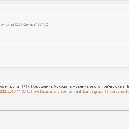
opic=1.msg133172#msg133172
анали групи «1+1», Порошенка, Холода та мовника, якого пов'язують з 
2222/2019-11-07-tsifrovi-litsenzii-u-dnipri-otrimali-kanali-grupi-11-poros