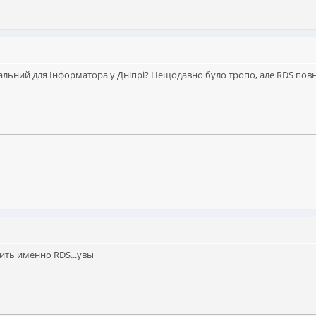
уальний для Інформатора у Дніпрі? Нещодавно було тропо, але RDS повн
ить именно RDS...увы