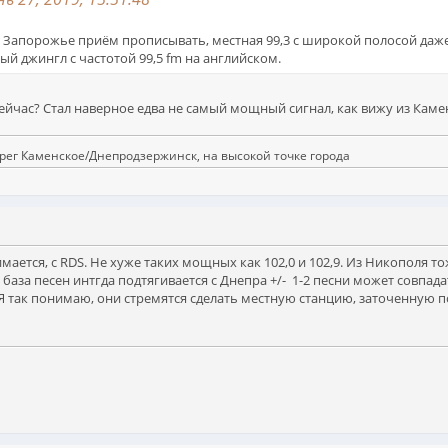
 Запорожье приём прописывать, местная 99,3 с широкой полосой даже в
ый джингл с частотой 99,5 fm на английском.
ейчас? Стал наверное едва не самый мощный сигнал, как вижу из Камен
ерег Каменское/Днепродзержинск, на высокой точке города
ается, с RDS. Не хуже таких мощных как 102,0 и 102,9. Из Никополя т
 база песен интгда подтягивается с Днепра +/- 1-2 песни может совпадат
Я так понимаю, они стремятся сделать местную станцию, заточенную п