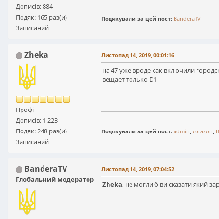
Дописів: 884
Подяк: 165 раз(и)
Подякували за цей пост:
BanderaTV
Записаний
Zheka
Листопад 14, 2019, 00:01:16
на 47 уже вроде как включили город
вещает только D1
Профі
Дописів: 1 223
Подяк: 248 раз(и)
Подякували за цей пост:
admin
,
corazon
,
B
Записаний
BanderaTV
Листопад 14, 2019, 07:04:52
Глобальний модератор
Zheka
, не могли б ви сказати який за