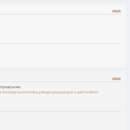
#845
#846
Петровським
henka-kholoda-ta-movnika-yakogo-povyazuyut-z-petrovskim/