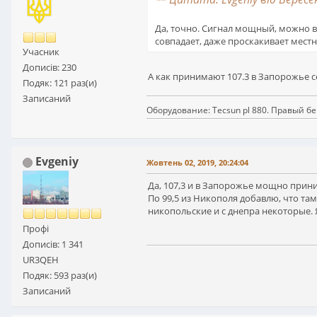
Да, точно. Сигнал мощный, можно в
совпадает, даже проскакивает местн
Учасник
Дописів: 230
А как принимают 107.3 в Запорожье с
Подяк: 121 раз(и)
Записаний
Оборудование: Tecsun pl 880. Правый б
Evgeniy
Жовтень 02, 2019, 20:24:04
Да, 107,3 и в Запорожье мощно приним
По 99,5 из Никополя добавлю, что там
никопольские и с днепра некоторые. 
Профі
Дописів: 1 341
UR3QEH
Подяк: 593 раз(и)
Записаний