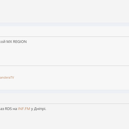
ской МХ REGION
anderaTV
раз RDS на
INF.FM
у Дніпрі.