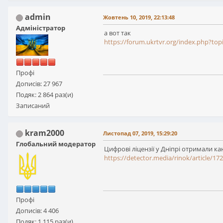
admin
Жовтень 10, 2019, 22:13:48
Адміністратор
а вот так
https://forum.ukrtvr.org/index.php?t
Профі
Дописів: 27 967
Подяк: 2 864 раз(и)
Записаний
kram2000
Листопад 07, 2019, 15:29:20
Глобальний модератор
Цифрові ліцензії у Дніпрі отримали к
https://detector.media/rinok/article/17
Профі
Дописів: 4 406
Подяк: 1 115 раз(и)