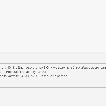
ту 104.8 в Днепре..А это как ? Они же должны в ближайшее время запус
ает лицензию на частоту на 88.1
ала частоту на 88.1. А 89.3 наверное в резерв..