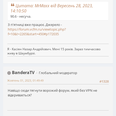
Цитата: MrMaxx від Вересень 28, 2023,
14:10:50
90.6 - несуча.
З п'ятниці вже працює. Джерело -
https://forum.vcfm.ru/viewtopic.php?
f=10&t=2265&start=450#p172035
Я - Касіян Назар Андрійович. Мені 15 років. Зараз тимчасово
живу в Шаумбурзі.
BanderaTV
Глобальний модератор
Жовтень 01, 2023, 01:49:49
#1328
Навіщо сюди тягнути ворожий форум, який без VPN не
відкривається?