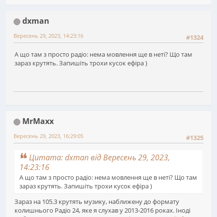
dxman
Вересень 29, 2023, 14:23:16
#1324
А що там з просто радіо: нема мовлення ще в неті? Що там
зараз крутять. Запишіть трохи куcок ефіра )
MrMaxx
Вересень 29, 2023, 16:29:05
#1325
Цитата: dxman від Вересень 29, 2023,
14:23:16
А що там з просто радіо: нема мовлення ще в неті? Що там
зараз крутять. Запишіть трохи куcок ефіра )
Зараз на 105.3 крутять музику, наближену до формату
колишнього Радіо 24, яке я слухав у 2013-2016 роках. Іноді