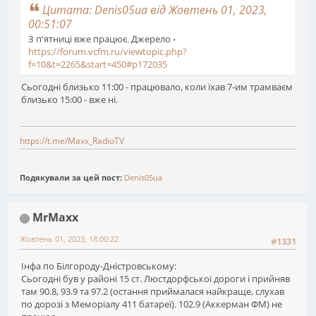
Цитата: Denis05ua від Жовтень 01, 2023,
00:51:07
З п'ятниці вже працює. Джерело -
https://forum.vcfm.ru/viewtopic.php?
f=10&t=2265&start=450#p172035
Сьогодні близько 11:00 - працювало, коли їхав 7-им трамваєм
близько 15:00 - вже ні.
https://t.me/Maxx_RadioTV
Подякували за цей пост:
Denis05ua
MrMaxx
Жовтень 01, 2023, 18:00:22
#1331
Інфа по Білгороду-Дністровському:
Сьогодні був у районі 15 ст. Люстдорфської дороги і прийняв
там 90.8, 93.9 та 97.2 (остання приймалася найкраще, слухав
по дорозі з Меморіалу 411 батареї). 102.9 (Аккерман ФМ) не