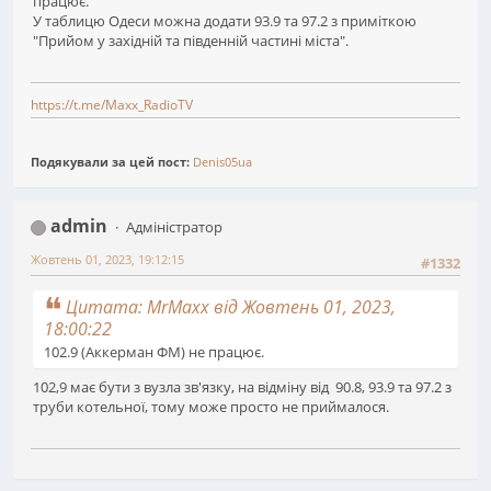
працює.
У таблицю Одеси можна додати 93.9 та 97.2 з приміткою
"Прийом у західній та південній частині міста".
https://t.me/Maxx_RadioTV
Подякували за цей пост:
Denis05ua
admin
Адміністратор
Жовтень 01, 2023, 19:12:15
#1332
Цитата: MrMaxx від Жовтень 01, 2023,
18:00:22
102.9 (Аккерман ФМ) не працює.
102,9 має бути з вузла зв'язку, на відміну від
90.8, 93.9 та 97.2 з
труби котельної, тому може просто не приймалося.