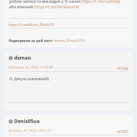
роблю записи та викладую у тг-канал
https://t.me/radiofap
або власний:
https://t.me/MrMaxxFM
https://t.me/Maxx_RadioTV
Подякували за цей пост:
dxman
,
Roman3101
dxman
Вересень 29, 2023, 16:30:48
#1326
О. Дякую шановний)
Denis05ua
Жовтень 01, 2023, 00:51:07
#1327