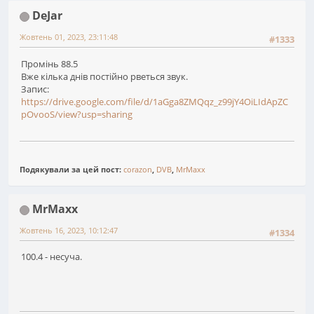
DeJar
Жовтень 01, 2023, 23:11:48
#1333
Промінь 88.5
Вже кілька днів постійно рветься звук.
Запис:
https://drive.google.com/file/d/1aGga8ZMQqz_z99jY4OiLIdApZC
pOvooS/view?usp=sharing
Подякували за цей пост:
corazon
,
DVB
,
MrMaxx
MrMaxx
Жовтень 16, 2023, 10:12:47
#1334
100.4 - несуча.