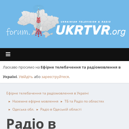
Ласкаво просимо на
Ефірне телебачення та радіомовлення в
Україні
.
Увійдіть
або
зареєструйтеся
.
Ефірне телебачення та радіомовлення в Україні
Наземне ефірне мовлення
ТБ та Радіо по областях
►
►
Одеська обл.
Радіо в Одеській області
►
►
Радіо в