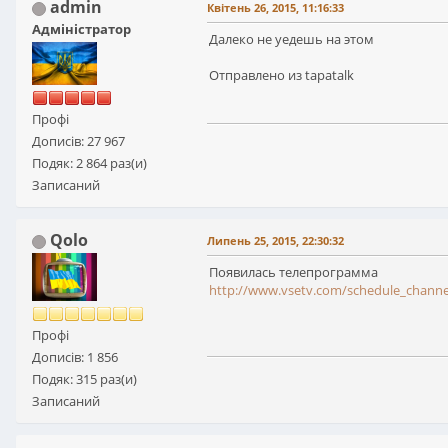
admin
Квітень 26, 2015, 11:16:33
Адміністратор
Далеко не уедешь на этом
Отправлено из tapatalk
Профі
Дописів: 27 967
Подяк: 2 864 раз(и)
Записаний
Qolo
Липень 25, 2015, 22:30:32
Появилась телепрограмма
http://www.vsetv.com/schedule_chann
Профі
Дописів: 1 856
Подяк: 315 раз(и)
Записаний