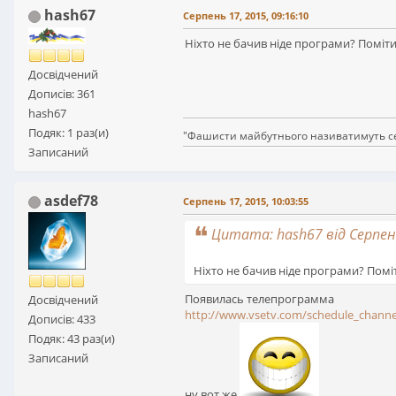
hash67
Серпень 17, 2015, 09:16:10
Ніхто не бачив ніде програми? Поміти
Досвідчений
Дописів: 361
hash67
Подяк: 1 раз(и)
"Фашисти майбутнього називатимуть себе
Записаний
asdef78
Серпень 17, 2015, 10:03:55
Цитата: hash67 від Серпень
Ніхто не бачив ніде програми? Поміт
Появилась телепрограмма
Досвідчений
http://www.vsetv.com/schedule_chann
Дописів: 433
Подяк: 43 раз(и)
Записаний
ну вот же