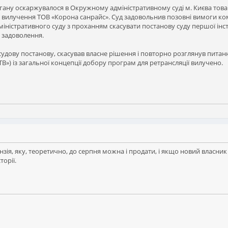
ану оскаржувалося в Окружному адміністративному суді м. Києва тов
 вилучення ТОВ «Корона санрайс». Суд задовольнив позовні вимоги ком
міністративного суду з проханням скасувати постанову суду першої інста
 задоволення.
удову постанову, скасував власне рішення і повторно розглянув пита
В») із загальної концепції добору програм для ретрансляції вилучено.
нзія, яку, теоретично, до серпня можна і продати, і якщо новий власник з
орії.