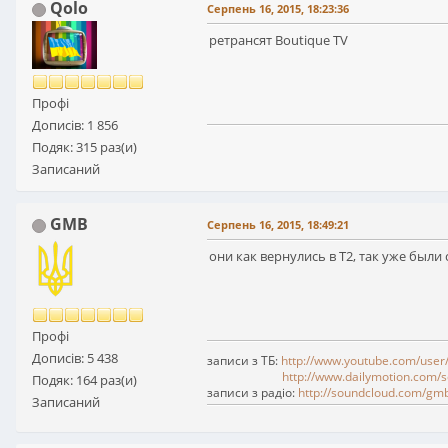
Qolo
Серпень 16, 2015, 18:23:36
ретрансят Boutique TV
Профі
Дописів: 1 856
Подяк: 315 раз(и)
Записаний
GMB
Серпень 16, 2015, 18:49:21
они как вернулись в Т2, так уже были 
Профі
Дописів: 5 438
записи з ТБ:
http://www.youtube.com/user
http://www.dailymotion.com/s
Подяк: 164 раз(и)
записи з радіо:
http://soundcloud.com/gm
Записаний