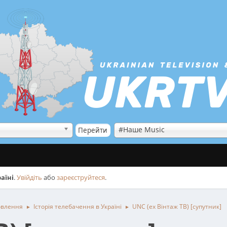
#Наше Music
аїні
.
Увійдіть
або
зареєструйтеся
.
овлення
Історія телебачення в Україні
UNC (ex Вінтаж ТВ) [супутник]
►
►