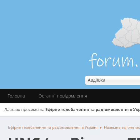
Авдіївка
Головна
Останні повідомлення
Ласкаво просимо на
Ефірне телебачення та радіомовлення в Укр
Ефірне телебачення та радіомовлення в Україні
Наземне ефірне м
►