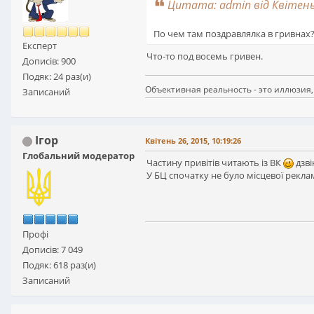
Цитата: admin від Квітень 
По чем там поздравлялка в гривнах
Експерт
Что-то под восемь гривен.
Дописів: 900
Подяк: 24 раз(и)
Объективная реальность - это иллюзия,
Записаний
Ігор
Квітень 26, 2015, 10:19:26
Глобальний модератор
Частину привітів читають із ВК
дзві
У БЦ спочатку не було місцевої реклам
Профі
Дописів: 7 049
Подяк: 618 раз(и)
Записаний