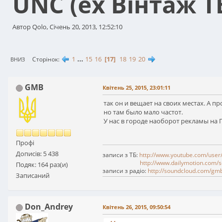
UNC (ex Вінтаж Т
Автор Qolo, Січень 20, 2013, 12:52:10
1
...
15
16
17
18
19
20
Сторінок
ВНИЗ
GMB
Квітень 25, 2015, 23:01:11
так он и вещает на своих местах. А п
но там было мало частот.
У нас в городе наоборот рекламы на 
Профі
Дописів: 5 438
записи з ТБ:
http://www.youtube.com/user
http://www.dailymotion.com/s
Подяк: 164 раз(и)
записи з радіо:
http://soundcloud.com/gm
Записаний
Don_Andrey
Квітень 26, 2015, 09:50:54