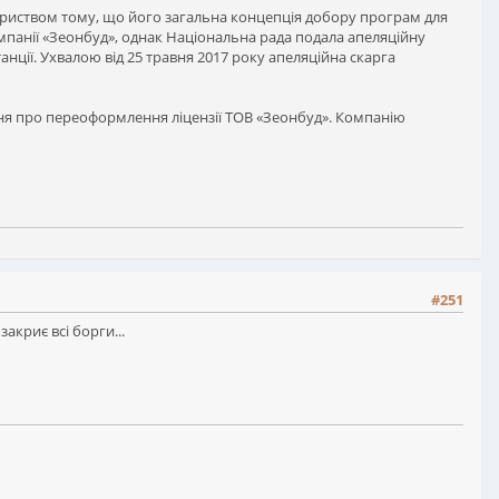
ариством тому, що його загальна концепція добору програм для
панії «Зеонбуд», однак Національна рада подала апеляційну
нції. Ухвалою від 25 травня 2017 року апеляційна скарга
ння про переоформлення ліцензії ТОВ «Зеонбуд». Компанію
#251
акриє всі борги...