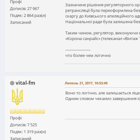
Профі
Зазначене рішення регуляторного орг
Дописів: 27 967
ретрансляції була переоформлена без
Подяк: 2 864 раз(и)
скаргу до Київського апеляційного ад
Національної ради була залишена без
Записаний
Таким чином, регулятор, виконуючи с
«Корона санрайс» (телеканал «Вінтаж Т
--------------------
что более чем логично
vital-fm
Липень 21, 2017, 10:53:49
Воно то логічно, але залишається ліце
Одним словом чекаємо завершення іст
Профі
Дописів: 7 525
Подяк: 1 319 раз(и)
Записаний