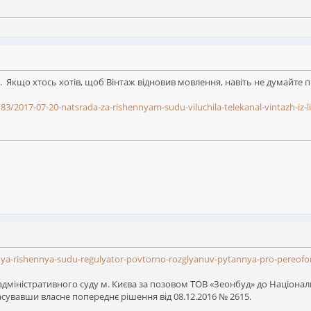
. Якщо хтось хотів, щоб Вінтаж відновив мовлення, навіть не думайте п
183/2017-07-20-natsrada-za-rishennyam-sudu-viluchila-telekanal-vintazh-iz-l
a-rishennya-sudu-regulyator-povtorno-rozglyanuv-pytannya-pro-pereofor
міністративного суду м. Києва за позовом ТОВ «Зеонбуд» до Націонал
асувавши власне попереднє рішення від 08.12.2016 № 2615.