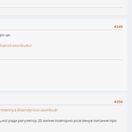
#249
ро це.
itsenzii-zeonbudu/
#250
mlennya-litsenziyi-tov-zeonbud/
ьної ради регулятор 20 липня повторно розглянув питання про