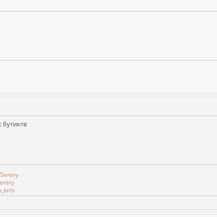
с бутиктв
/Serery
erery
b_krm