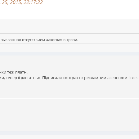
25, 2015, 22:17:22
?
 вызванная отсутствием алкоголя в крови.
нки теж платні.
и, тепер її длстатньо. Підписали контракт з рекламним агенством і все.