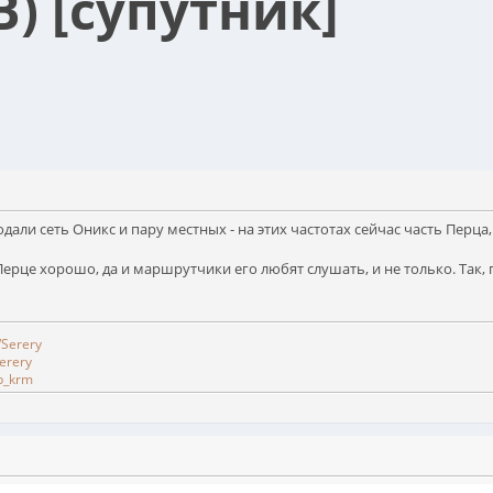
В) [супутник]
родали сеть Оникс и пару местных - на этих частотах сейчас часть Перца
Перце хорошо, да и маршрутчики его любят слушать, и не только. Так
/Serery
erery
b_krm