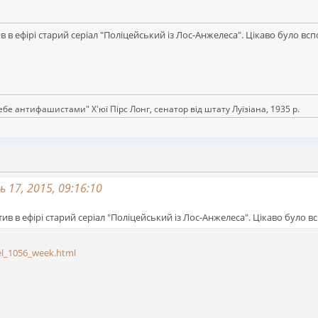
в в ефірі старий серіал "Поліцейський із Лос-Анжелеса". Цікаво було вс
 антифашистами" Х'юї Пірс Лонг, сенатор від штату Луїзіана, 1935 р.
 17, 2015, 09:16:10
ив в ефірі старий серіал "Поліцейський із Лос-Анжелеса". Цікаво було 
el_1056_week.html