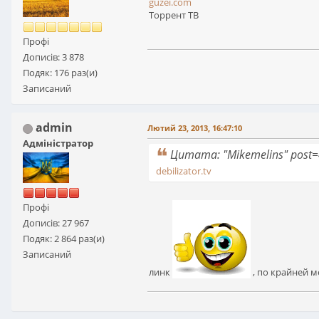
guzei.com
Торрент ТВ
Профі
Дописів: 3 878
Подяк: 176 раз(и)
Записаний
admin
Лютий 23, 2013, 16:47:10
Адміністратор
Цитата: "Mikemelins" post
debilizator.tv
Профі
Дописів: 27 967
Подяк: 2 864 раз(и)
Записаний
линк
, по крайней м