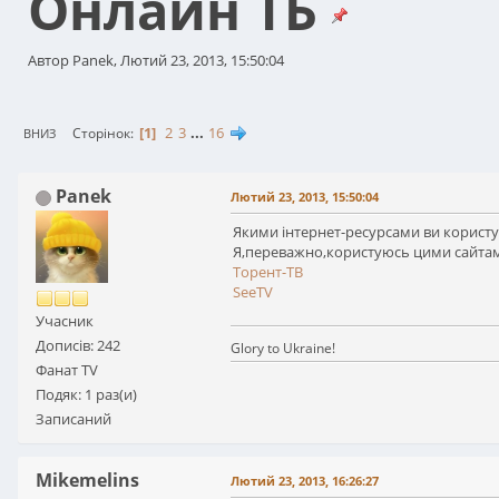
Онлайн ТБ
Автор Panek, Лютий 23, 2013, 15:50:04
1
2
3
...
16
Сторінок
ВНИЗ
Panek
Лютий 23, 2013, 15:50:04
Якими інтернет-ресурсами ви користує
Я,переважно,користуюсь цими сайта
Торент-ТВ
SeeTV
Учасник
Дописів: 242
Glory to Ukraine!
Фанат TV
Подяк: 1 раз(и)
Записаний
Mikemelins
Лютий 23, 2013, 16:26:27