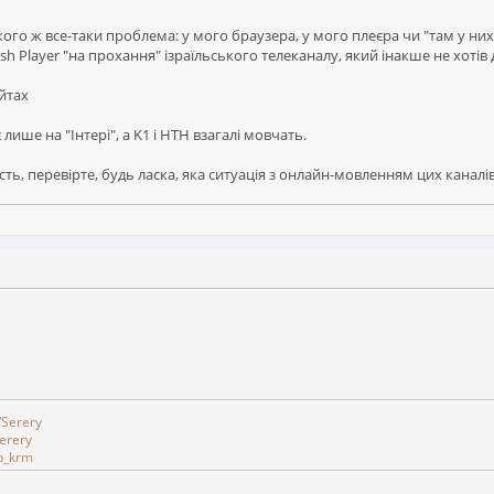
го ж все-таки проблема: у мого браузера, у мого плеєра чи "там у них"
h Player "на прохання" ізраїльського телеканалу, який інакше не хотів
йтах
 лише на "Інтері", а K1 і НТН взагалі мовчать.
сть, перевірте, будь ласка, яка ситуація з онлайн-мовленням цих каналів-
/Serery
erery
b_krm