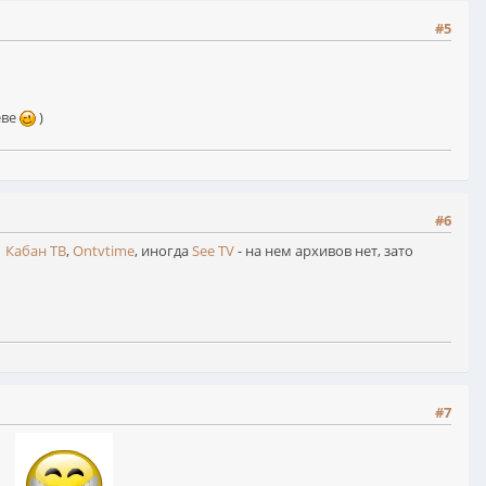
#5
еве
)
#6
,
Кабан ТВ
,
Ontvtime
, иногда
See TV
- на нем архивов нет, зато
#7