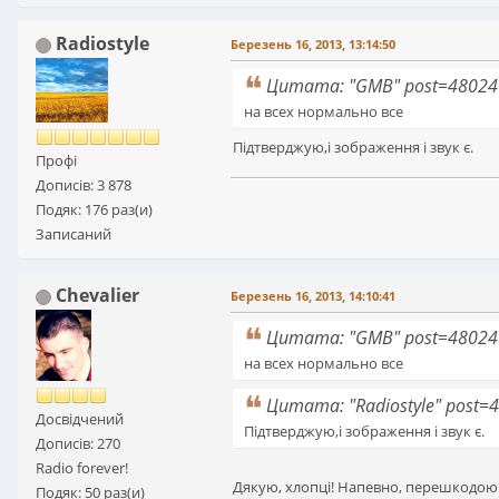
Radiostyle
Березень 16, 2013, 13:14:50
Цитата: "GMB" post=48024
на всех нормально все
Підтверджую,і зображення і звук є.
Профі
Дописів: 3 878
Подяк: 176 раз(и)
Записаний
Chevalier
Березень 16, 2013, 14:10:41
Цитата: "GMB" post=48024
на всех нормально все
Цитата: "Radiostyle" post=
Досвідчений
Підтверджую,і зображення і звук є.
Дописів: 270
Radio forever!
Дякую, хлопці! Напевно, перешкодою 
Подяк: 50 раз(и)