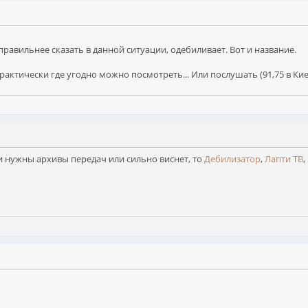
правильнее сказать в данной ситуации, одебиливает. Вот и название.
практически где угодно можно посмотреть... Или послушать (91,75 в Ки
ли нужны архивы передач или сильно виснет, то
Дебилизатор
,
Лапти ТВ