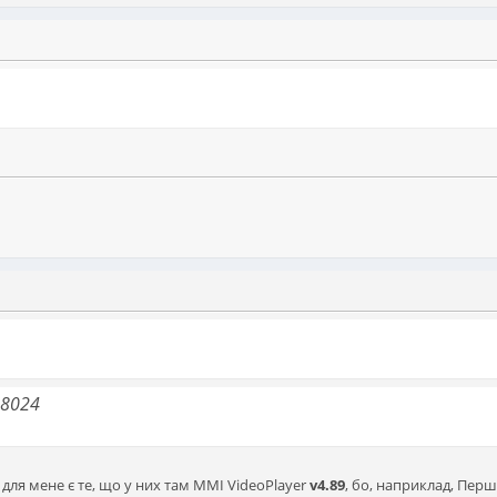
48024
для мене є те, що у них там MMI VideoPlayer
v4.89
, бо, наприклад, Пер