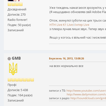
Уже тиждень намагаюся зрозуміти, у ко
Досвідчений
(Я нещодавно обновляв свій Adobe Flas
Дописів: 270
Radio forever!
Отож, минулої суботи на цих трьох са
НТН Live
K1 Live
і
Інтер Live
Подяк: 50 раз(и)
з плеєра лунав лише звук. Тепер звук є
Записаний
Якщо у когось є вільний час і можливі
GMB
Березень 16, 2013, 13:08:26
на всех нормально все
Профі
Дописів: 5 438
записи з ТБ:
http://www.youtube.com/user
http://www.dailymotion.com/s
Подяк: 164 раз(и)
записи з радіо:
http://soundcloud.com/gm
Записаний