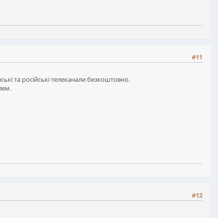
#11
ські та російські телеканали безкоштовно.
лем.
#12