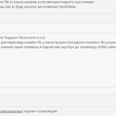
ся ТВі та інших каналів, котрі використовують інші плеєри.
азд. Що ж, буду шукати, де сховалася проблема.
 Торрент-ТВ (torrent-tv.ru)
я перегляду онлайн-ТБ, у мене працює без єдиної помилки. Всі україн
-канали через телевізор я підключаю ноутбук до телевізору HDMI кабе
официальные
торрент-трансляции: