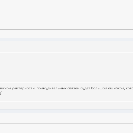
ской унитарности, принудительных связей будет большой ошибкой, кото
ц"