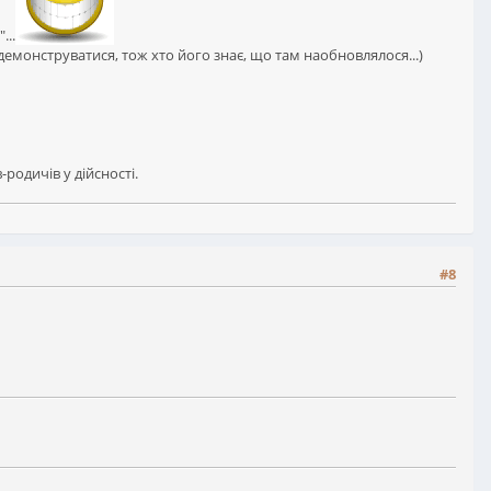
...
 демонструватися, тож хто його знає, що там наобновлялося...)
родичів у дійсності.
#8