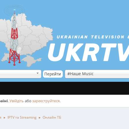
#Наше Music
аїні
.
Увійдіть
або
зареєструйтеся
.
я
IPTV та Streaming
Онлайн ТБ
►
►