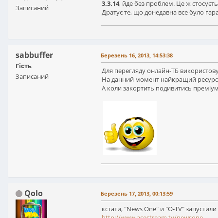
3.3.14
, йде без проблем. Це ж стосуєть
Записаний
Дратує те, що донедавна все було гар
sabbuffer
Березень 16, 2013, 14:53:38
Гість
Для перегляду онлайн-ТБ використовую
Записаний
На данний момент найкращий ресурс дл
А коли закортить подивитись преміум
Qolo
Березень 17, 2013, 00:13:59
кстати, "News One" и "O-TV" запустили
http://www.acestream.tv/newsone