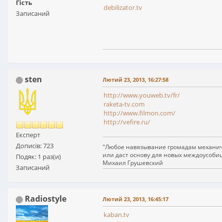
Гість
debilizator.tv
Записаний
sten
Лютий 23, 2013, 16:27:58
http://www.youweb.tv/fr/
raketa-tv.com
http://www.filmon.com/
http://vefire.ru/
Експерт
Дописів: 723
"Любое навязывание громадам механиче
или даст основу для новых междоусоби
Подяк: 1 раз(и)
Михаил Грушевский
Записаний
Radiostyle
Лютий 23, 2013, 16:45:17
kaban.tv