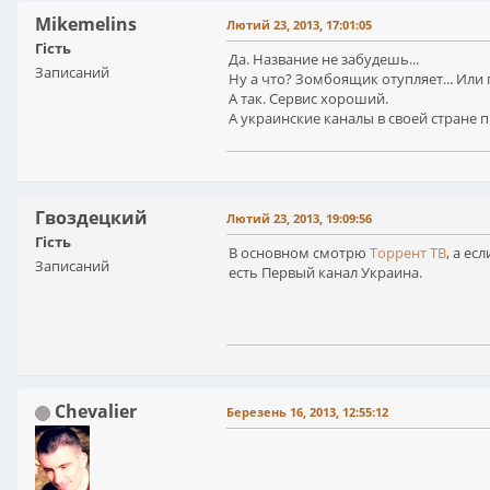
Mikemelins
Лютий 23, 2013, 17:01:05
Гість
Да. Название не забудешь...
Записаний
Ну а что? Зомбоящик отупляет... Или 
А так. Сервис хороший.
А украинские каналы в своей стране 
Гвоздецкий
Лютий 23, 2013, 19:09:56
Гість
В основном смотрю
Торрент ТВ
, а ес
Записаний
есть Первый канал Украина.
Chevalier
Березень 16, 2013, 12:55:12