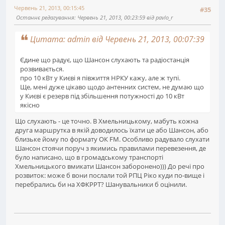
Червень 21, 2013, 00:15:45
#35
Останнє редагування
: Червень 21, 2013, 00:23:59 від pavlo_r
Цитата: admin від Червень 21, 2013, 00:07:39
Єдине що радує, що Шансон слухають та радіостанція
розвивається.
про 10 кВт у Києві я півжиття НРКУ кажу, але ж тупі.
Ще, мені дуже цікаво щодо антенних систем, не думаю що
у Києві є резерв під збільшення потужності до 10 кВт
якісно
Що слухають - це точно. В Хмельницькому, мабуть кожна
друга маршрутка в якій доводилось їхати це або Шансон, або
близьке йому по формату ОК FM. Особливо радувало слухати
Шансон стоячи поруч з якимись правилами перевезення, де
було написано, що в громадському транспорті
Хмельницького вмикати Шансон заборонено))) До речі про
розвиток: може б вони послали той РПЦ Ріко куди по-вище і
перебрались би на ХФКРРТ? Шанувальники б оцінили.