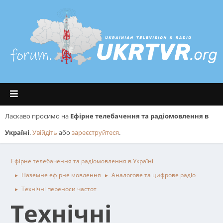
Ласкаво просимо на
Ефірне телебачення та радіомовлення в
Україні
.
Увійдіть
або
зареєструйтеся
.
Ефірне телебачення та радіомовлення в Україні
Наземне ефірне мовлення
Аналогове та цифрове радіо
►
►
Технічні переноси частот
►
Технічні