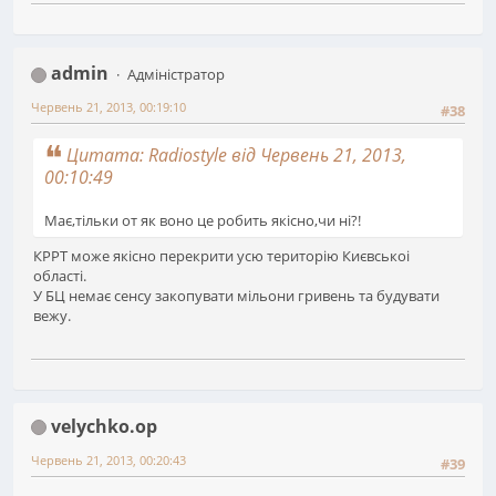
admin
Адміністратор
Червень 21, 2013, 00:19:10
#38
Цитата: Radiostyle від Червень 21, 2013,
00:10:49
Має,тільки от як воно це робить якісно,чи ні?!
КРРТ може якісно перекрити усю територію Києвськоі
області.
У БЦ немає сенсу закопувати мільони гривень та будувати
вежу.
velychko.op
Червень 21, 2013, 00:20:43
#39