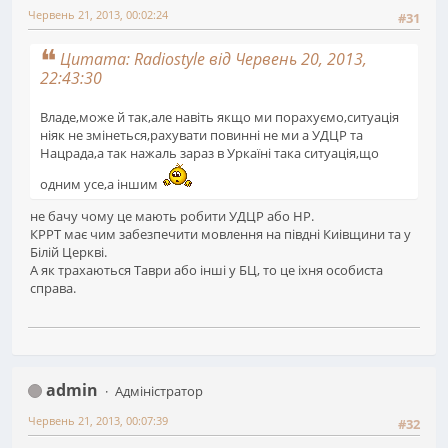
Червень 21, 2013, 00:02:24
#31
Цитата: Radiostyle від Червень 20, 2013,
22:43:30
Владе,може й так,але навіть якщо ми порахуємо,ситуація
ніяк не змінеться,рахувати повинні не ми а УДЦР та
Нацрада,а так нажаль зараз в Уркаїні така ситуація,що
одним усе,а іншим
не бачу чому це мають робити УДЦР або НР.
КРРТ має чим забезпечити мовлення на півдні Киівщини та у
Білій Церкві.
А як трахаються Таври або інші у БЦ, то це іхня особиста
справа.
admin
Адміністратор
Червень 21, 2013, 00:07:39
#32