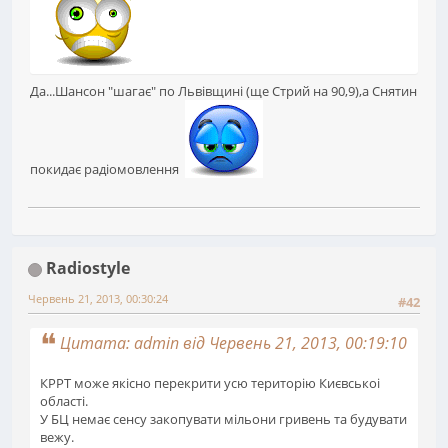
Да...Шансон "шагає" по Львівщині (ще Стрий на 90,9),а Снятин
покидає радіомовлення
Radiostyle
Червень 21, 2013, 00:30:24
#42
Цитата: admin від Червень 21, 2013, 00:19:10
КРРТ може якісно перекрити усю територію Києвськоі
області.
У БЦ немає сенсу закопувати мільони гривень та будувати
вежу.