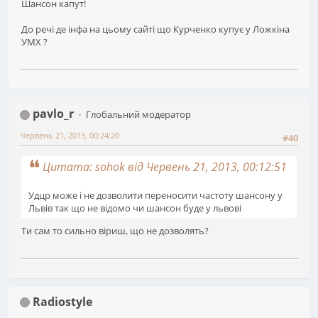
Шансон капут!
До речі де інфа на цьому сайті що Курченко купує у Ложкіна
УМХ ?
pavlo_r
Глобальний модератор
Червень 21, 2013, 00:24:20
#40
Цитата: sohok від Червень 21, 2013, 00:12:51
Удцр може і не дозволити переносити частоту шансону у
Львів так що не відомо чи шансон буде у львові
Ти сам то сильно віриш, що не дозволять?
Radiostyle