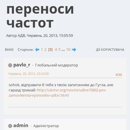
переноси
частот
Автор АДВ, Червень 20, 2013, 15:05:59
1
2
3
4
5
...
10
Сторінок
ВНИЗ
ДІЇ КОРИСТУВАЧА
pavlo_r
Глобальний модератор
Червень 20, 2013, 23:54:00
#30
sohok, відправити б тебе з твоїм запитанням до Гугла, але
гаразд тримай:
http://ukrtvr.org/novini/udtsr/5902-pro-
zamovlennia-vysnovkiv-udtsr.html
admin
Адміністратор