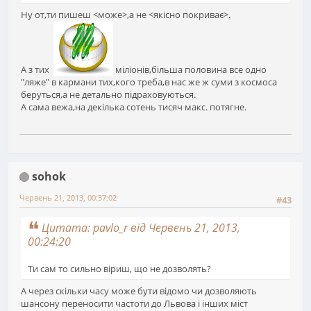
Ну от,ти пишеш <може>,а не <якісно покриває>.
А з тих
міліонів,більша половина все одно
"ляже" в кармани тих,кого треба,в нас же ж суми з космоса
беруться,а не детально підраховуються.
А сама вежа,на декілька сотень тисяч макс. потягне.
sohok
Червень 21, 2013, 00:37:02
#43
Цитата: pavlo_r від Червень 21, 2013,
00:24:20
Ти сам то сильно віриш, що не дозволять?
А через скільки часу може бути відомо чи дозволяють
шансону переносити частоти до Львова і інших міст