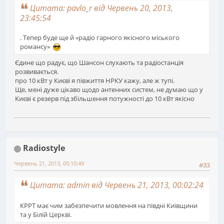
Цитата: pavlo_r від Червень 20, 2013,
23:45:54
. Тепер буде ще й «радіо гарного якісного міського
романсу»
Єдине що радує, що Шансон слухають та радіостанція
розвивається.
про 10 кВт у Києві я півжиття НРКУ кажу, але ж тупі.
Ще, мені дуже цікаво щодо антенних систем, не думаю що у
Києві є резерв під збільшення потужності до 10 кВт якісно
Radiostyle
Червень 21, 2013, 00:10:49
#33
Цитата: admin від Червень 21, 2013, 00:02:24
КРРТ має чим забезпечити мовлення на півдні Киівщини
та у Білій Церкві.