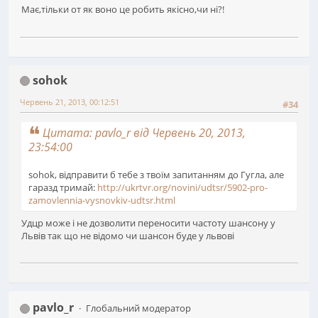
Має,тільки от як воно це робить якісно,чи ні?!
sohok
Червень 21, 2013, 00:12:51
#34
Цитата: pavlo_r від Червень 20, 2013,
23:54:00
sohok, відправити б тебе з твоїм запитанням до Гугла, але
гаразд тримай:
http://ukrtvr.org/novini/udtsr/5902-pro-
zamovlennia-vysnovkiv-udtsr.html
Удцр може і не дозволити переносити частоту шансону у
Львів так що не відомо чи шансон буде у львові
pavlo_r
Глобальний модератор