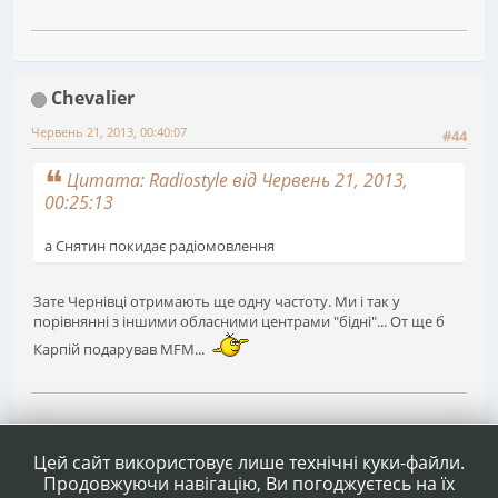
Chevalier
Червень 21, 2013, 00:40:07
#44
Цитата: Radiostyle від Червень 21, 2013,
00:25:13
а Снятин покидає радіомовлення
Зате Чернівці отримають ще одну частоту. Ми і так у
порівнянні з іншими обласними центрами "бідні"... От ще б
Карпій подарував MFM...
1
2
3
4
5
...
10
Сторінок
НАГОРУ
ДІЇ КОРИСТУВАЧА
Цей сайт використовує лише технічні куки-файли.
Продовжуючи навігацію, Ви погоджуєтесь на їх