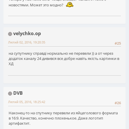
новостями. Может это модно?
velychko.op
Лютий 02, 2016, 19:20:35
#25
на супутнику справді нормально не перевели )) а от через
додаток каналу 24 дивився все добре навіть якість картинки в
ХД
DVB
Лютий 05, 2016, 18:25:42
#26
Наконец-то на спутнику перевели из яйцеголового формата
в 16:9. Качество, конечно плохенькое. Даже логотип
артифактит.