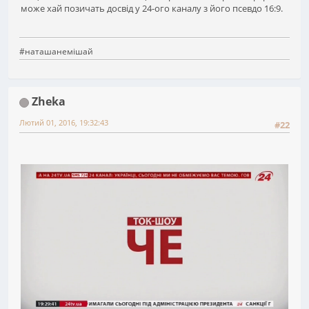
може хай позичать досвід у 24-ого каналу з його псевдо 16:9.
#наташанемішай
Zheka
Лютий 01, 2016, 19:32:43
#22