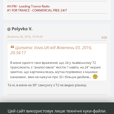
AH.FM
- Leading Trance Radio
#1 FOR TRANCE - COMMERCIAL FREE 24/7
Polyvko V.
Жовтень 04, 2016, 10:34:34
#29
Цитата: Vova.UA від Жовтень 03, 2016,
20:34:17
В мене одного таке враження, що 24 у львівському Т2
транслюють з "аналоговою" якістю ? навіть на 24'' екрані
замітно, що картинка якась мутна порівняно з іншими
каналами , вже не кажучи про 32 і більше дюймів...
Та ні, в мене на 39" самсунгу з Т2 не видно різниці.
1
2
3
4
5
Сторінок
НАГОРУ
ДІЇ КОРИСТУВАЧА
Цей сайт використовує лише технічні куки-файли.