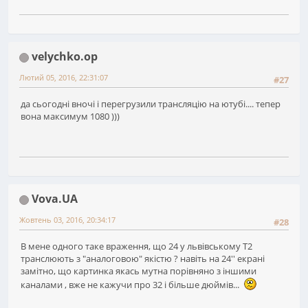
velychko.op
Лютий 05, 2016, 22:31:07
#27
да сьогодні вночі і перегрузили трансляцію на ютубі.... тепер
вона максимум 1080 )))
Vova.UA
Жовтень 03, 2016, 20:34:17
#28
В мене одного таке враження, що 24 у львівському Т2
транслюють з "аналоговою" якістю ? навіть на 24'' екрані
замітно, що картинка якась мутна порівняно з іншими
каналами , вже не кажучи про 32 і більше дюймів...