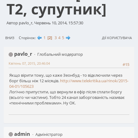
T2, супутник]
Автор pavlo_r, Червень 10, 2014, 15:57:30
1
2
3
4
5
Сторінок
ВНИЗ
ДІЇ КОРИСТУВАЧА
pavlo_r
Глобальний модератор
Квітень 07, 2015, 20:46:04
#15
Якщо вірити тому, що каже Зеонбуд - то відключили через
борг більш ніж 12 місяців.
http://www.telekritika.ua/rinok/2015-
04-01/105623
Логічно припустити, що вернули в ефір після сплати боргу
(всього чи частини). Тобто 24 канал заборгованість називає
«технічними проблемами». Ну ОК.
admin
Адміністратор