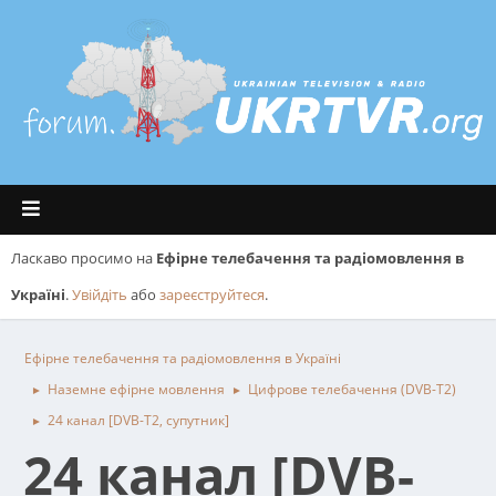
Ласкаво просимо на
Ефірне телебачення та радіомовлення в
Україні
.
Увійдіть
або
зареєструйтеся
.
Ефірне телебачення та радіомовлення в Україні
Наземне ефірне мовлення
Цифрове телебачення (DVB-T2)
►
►
24 канал [DVB-T2, супутник]
►
24 канал [DVB-