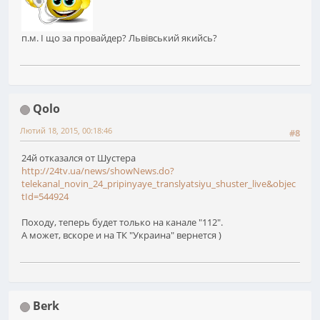
п.м. І що за провайдер? Львівський якийсь?
Qolo
Лютий 18, 2015, 00:18:46
#8
24й отказался от Шустера
http://24tv.ua/news/showNews.do?
telekanal_novin_24_pripinyaye_translyatsiyu_shuster_live&objec
tId=544924
Походу, теперь будет только на канале "112".
А может, вскоре и на ТК "Украина" вернется )
Berk