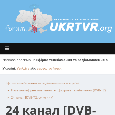
Ласкаво просимо на
Ефірне телебачення та радіомовлення в
Україні
.
Увійдіть
або
зареєструйтеся
.
Ефірне телебачення та радіомовлення в Україні
Наземне ефірне мовлення
Цифрове телебачення (DVB-T2)
►
►
24 канал [DVB-T2, супутник]
►
24 канал [DVB-