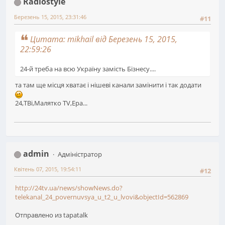
Radiostyle
Березень 15, 2015, 23:31:46
#11
Цитата: mikhail від Березень 15, 2015,
22:59:26
24-й треба на всю Україну замість Бізнесу....
та там ще місця хватає і нішеві канали замінити і так додати
24,ТВі,Малятко TV,Ера...
admin
Адміністратор
Квітень 07, 2015, 19:54:11
#12
http://24tv.ua/news/showNews.do?
telekanal_24_povernuvsya_u_t2_u_lvovi&objectId=562869
Отправлено из tapatalk