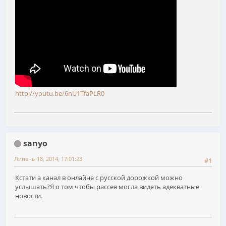
http://youtu.be/6nU1TfaPLR0
sanyo
Липень 18, 2014, 17:01:23
#1
Кстати а канал в онлайне с русской дорожкой можно
услышать?Я о том чтобы рассея могла видеть адекватные
новости.