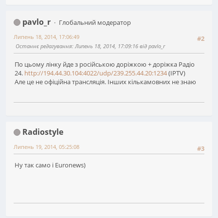
pavlo_r
Глобальний модератор
Липень 18, 2014, 17:06:49
#2
Останнє редагування
: Липень 18, 2014, 17:09:16 від pavlo_r
По цьому лінку йде з російською доріжкою + доріжка Радіо
24.
http://194.44.30.104:4022/udp/239.255.44.20:1234
(IPTV)
Але це не офіційна трансляція. Інших кількамовних не знаю
Radiostyle
Липень 19, 2014, 05:25:08
#3
Ну так само і Euronews)