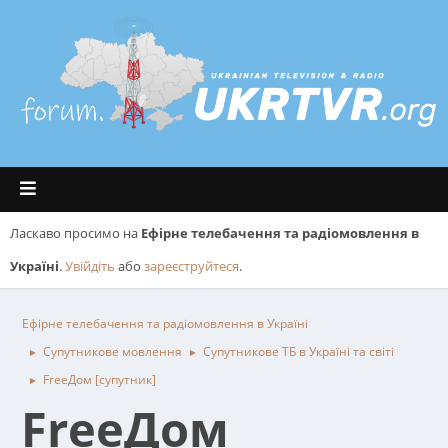
Ласкаво просимо на
Ефірне телебачення та радіомовлення в
Україні
.
Увійдіть
або
зареєструйтеся
.
Ефірне телебачення та радіомовлення в Україні
Супутникове мовлення
Супутникове ТБ в Україні та світі
►
►
FreeДом [супутник]
►
FreeДом