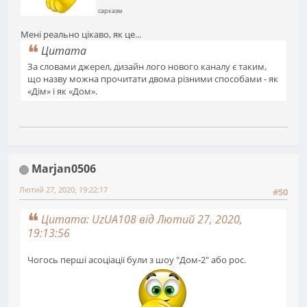
сарказм
Мені реально цікаво, як це...
Цитата
За словами джерел, дизайн лого нового каналу є таким,
що назву можна прочитати двома різними способами - як
«Дім» і як «Дом».
Marjan0506
Лютий 27, 2020, 19:22:17
#50
Цитата: UzUA108 від Лютий 27, 2020,
19:13:56
Чогось перші асоціації були з шоу "Дом-2" або рос.