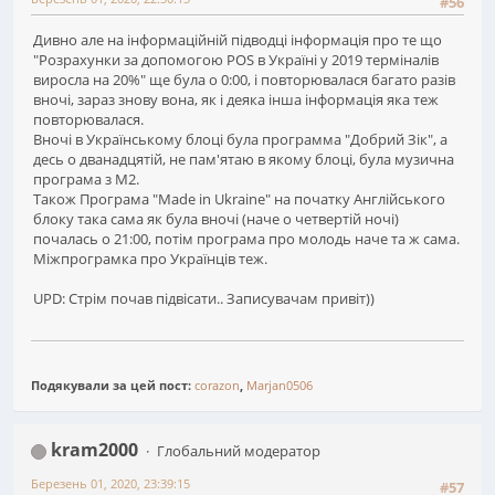
#56
Дивно але на інформаційній підводці інформація про те що
"Розрахунки за допомогою POS в Україні у 2019 терміналів
виросла на 20%" ще була о 0:00, і повторювалася багато разів
вночі, зараз знову вона, як і деяка інша інформація яка теж
повторювалася.
Вночі в Українському блоці була программа "Добрий Зік", а
десь о дванадцятій, не пам'ятаю в якому блоці, була музична
програма з М2.
Також Програма "Made in Ukraine" на початку Англійського
блоку така сама як була вночі (наче о четвертій ночі)
почалась о 21:00, потім програма про молодь наче та ж сама.
Міжпрограмка про Українців теж.
UPD: Стрім почав підвісати.. Записувачам привіт))
Подякували за цей пост:
corazon
,
Marjan0506
kram2000
Глобальний модератор
Березень 01, 2020, 23:39:15
#57