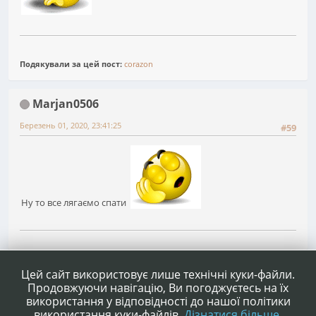
Подякували за цей пост:
corazon
Marjan0506
Березень 01, 2020, 23:41:25
#59
Ну то все лягаємо спати
1
2
3
4
5
6
7
Сторінок
НАГОРУ
ДІЇ КОРИСТУВАЧА
Цей сайт використовує лише технічні куки-файли.
Продовжуючи навігацію, Ви погоджуєтесь на їх
використання у відповідності до нашої політики
використання куки-файлів.
Дізнатися більше.