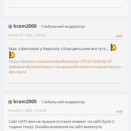
kram2000
Глобальний модератор
Лютий 27, 2020, 17:04:26
#47
Мда, з фантазією у Кварталу з Бородянським все туго...
https://detector.media/medialife/article/175121/2020-02-27-
telekanal-dlya-timchasovo-okupovanikh-teritorii-nazivatimetsya-
dim-dom/
kram2000
Глобальний модератор
Лютий 27, 2020, 17:18:30
#48
Сайт UATV вже не працює (останні новини на сайті були 2
години тому). Онлайн-мовлення на сайті вимкнуте.