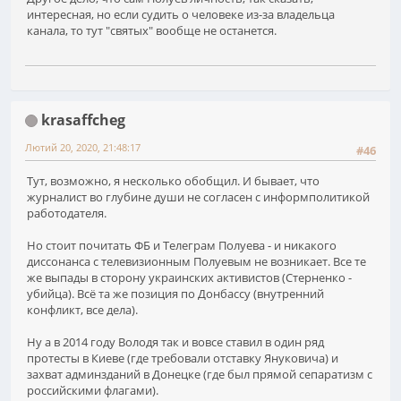
интересная, но если судить о человеке из-за владельца
канала, то тут "святых" вообще не останется.
krasaffcheg
Лютий 20, 2020, 21:48:17
#46
Тут, возможно, я несколько обобщил. И бывает, что
журналист во глубине души не согласен с информполитикой
работодателя.
Но стоит почитать ФБ и Телеграм Полуева - и никакого
диссонанса с телевизионным Полуевым не возникает. Все те
же выпады в сторону украинских активистов (Стерненко -
убийца). Всё та же позиция по Донбассу (внутренний
конфликт, все дела).
Ну а в 2014 году Володя так и вовсе ставил в один ряд
протесты в Киеве (где требовали отставку Януковича) и
захват админзданий в Донецке (где был прямой сепаратизм с
российскими флагами).