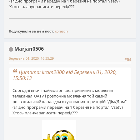
(згідно програми передач на 1 березня на порталі Vsetv)
Хтось планує записати перехід???
Подякували за цей пост:
corazon
Marjan0506
Березень 01, 2020, 16:35:29
#54
Цитата: kram2000 від Березень 01, 2020,
15:50:13
Сьогодні вночі наймовірніше, припинить мовлення
телеканал UATV і розпочне мовлення той самий
розважальний канал для окупованих територій "Дім/Дом"
(згідно програми передач на 1 березня на порталі Vsetv)
Хтось планує записати перехід???