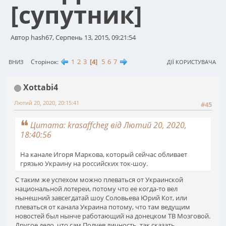
[супутник]
Автор hash67, Серпень 13, 2015, 09:21:54
1
2
3
4
5
6
7
Сторінок
ВНИЗ
ДІЇ КОРИСТУВАЧА
Xottabi4
Лютий 20, 2020, 20:15:41
#45
Цитата: krasaffcheg від Лютий 20, 2020,
18:40:56
На канале Игоря Маркова, который сейчас обливает
грязью Украину на российских ток-шоу.
С таким же успехом можно плеваться от Украинской
национальной лотереи, потому что ее когда-то вел
нынешний завсегдатай шоу Соловьева Юрий Кот, или
плеваться от канала Украина потому, что там ведущим
новостей был нынче работающий на донецком ТВ Мозговой.
Другое дело, что сам Полуев личность, так сказать,