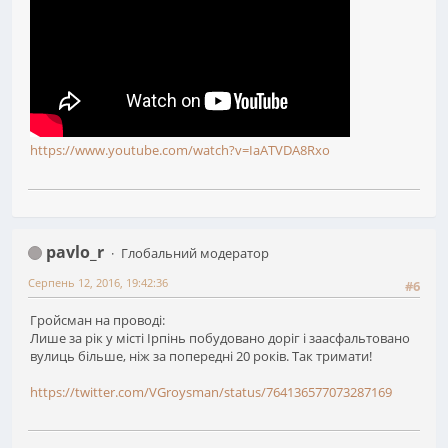
https://www.youtube.com/watch?v=IaATVDA8Rxo
pavlo_r
Глобальний модератор
Серпень 12, 2016, 19:42:36
#6
Гройсман на проводі:
Лише за рік у місті Ірпінь побудовано доріг і заасфальтовано
вулиць більше, ніж за попередні 20 років. Так тримати!
https://twitter.com/VGroysman/status/764136577073287169