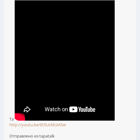
Та
http://youtu.be/Et5UcMUiA5w
Отправлено из tapatalk