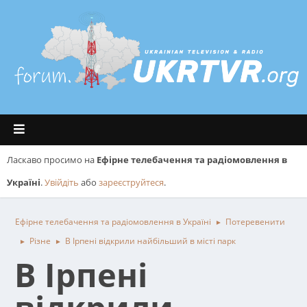
Ласкаво просимо на
Ефірне телебачення та радіомовлення в
Україні
.
Увійдіть
або
зареєструйтеся
.
Ефірне телебачення та радіомовлення в Україні
Потеревенити
►
Різне
В Ірпені відкрили найбільший в місті парк
►
►
В Ірпені