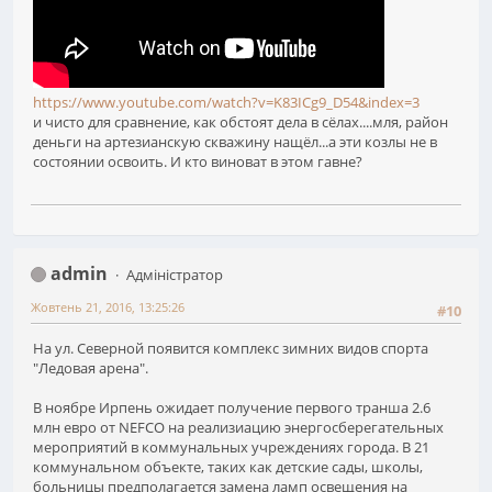
https://www.youtube.com/watch?v=K83ICg9_D54&index=3
и чисто для сравнение, как обстоят дела в сёлах....мля, район
деньги на артезианскую скважину нащёл...а эти козлы не в
состоянии освоить. И кто виноват в этом гавне?
admin
Адміністратор
Жовтень 21, 2016, 13:25:26
#10
На ул. Северной появится комплекс зимних видов спорта
"Ледовая арена".
В ноябре Ирпень ожидает получение первого транша 2.6
млн евро от NEFCO на реализиацию энергосберегательных
мероприятий в коммунальных учреждениях города. В 21
коммунальном объекте, таких как детские сады, школы,
больницы предполагается замена ламп освещения на