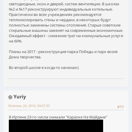
светодиодные, окон и дверей, систем вентиляции. В школах
№2 и №17 реконструируют индивидуальные котельные.
Практически во всех учреждениях рекомендуется
теплоизолировать стены и чердаки, в некоторых будут
полностью заменены системы отопления. Старые советские
стиральные машины заменят на современные экономичные.
Ожидаемый эффект - снижение трат на коммунальные услуги
на 60%.
Планы на 2017 - реконструкция парка Победы и парк возле
Дома творчества.
Во второй школе я когда-то начинал:)
Yuriy
Жовтень 24, 2016, 04:47:30
#11
В Ирпене 23-го числа снимали "Караоке На Майдане"