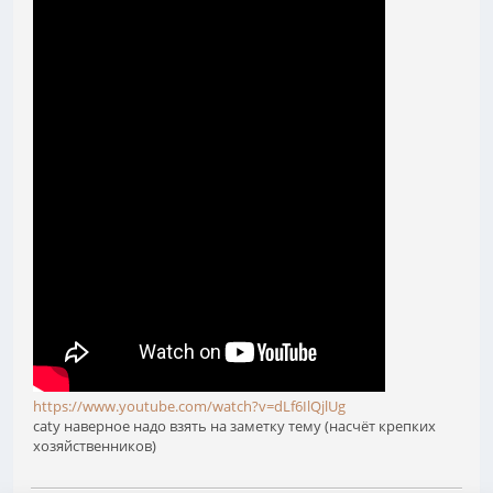
https://www.youtube.com/watch?v=dLf6IlQjlUg
catу наверное надо взять на заметку тему (насчёт крепких
хозяйственников)