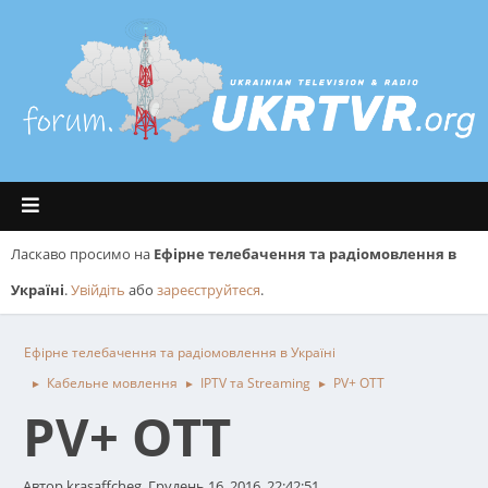
Ласкаво просимо на
Ефірне телебачення та радіомовлення в
Україні
.
Увійдіть
або
зареєструйтеся
.
Ефірне телебачення та радіомовлення в Україні
Кабельне мовлення
IPTV та Streaming
PV+ OTT
►
►
►
PV+ OTT
Автор krasaffcheg, Грудень 16, 2016, 22:42:51