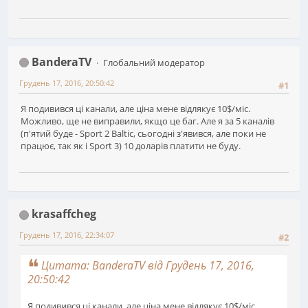
BanderaTV
Глобальний модератор
Грудень 17, 2016, 20:50:42
#1
Я подивився ці канали, але ціна мене відлякує 10$/міс.
Можливо, ще не виправили, якщо це баг. Але я за 5 каналів
(п'ятий буде - Sport 2 Baltic, сьогодні з'явився, але поки не
працює, так як і Sport 3) 10 доларів платити не буду.
krasaffcheg
Грудень 17, 2016, 22:34:07
#2
Цитата: BanderaTV від Грудень 17, 2016,
20:50:42
Я подивився ці канали, але ціна мене відлякує 10$/міс.