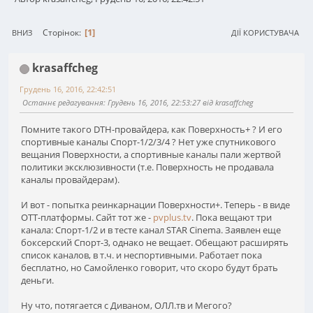
1
Сторінок
ВНИЗ
ДІЇ КОРИСТУВАЧА
krasaffcheg
Грудень 16, 2016, 22:42:51
Останнє редагування
: Грудень 16, 2016, 22:53:27 від krasaffcheg
Помните такого DTH-провайдера, как Поверхность+ ? И его
спортивные каналы Спорт-1/2/3/4 ? Нет уже спутникового
вещания Поверхности, а спортивные каналы пали жертвой
политики эксклюзивности (т.е. Поверхность не продавала
каналы провайдерам).
И вот - попытка реинкарнации Поверхности+. Теперь - в виде
OTT-платформы. Сайт тот же -
pvplus.tv
. Пока вещают три
канала: Спорт-1/2 и в тесте канал STAR Cinema. Заявлен еще
боксерский Спорт-3, однако не вещает. Обещают расширять
список каналов, в т.ч. и неспортивными. Работает пока
бесплатно, но Самойленко говорит, что скоро будут брать
деньги.
Ну что, потягается с Диваном, ОЛЛ.тв и Мегого?