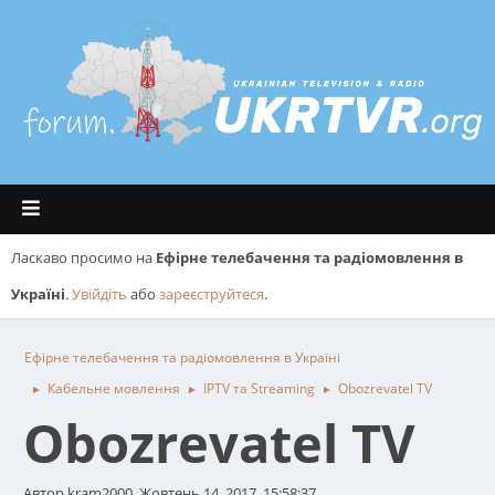
Ласкаво просимо на
Ефірне телебачення та радіомовлення в
Україні
.
Увійдіть
або
зареєструйтеся
.
Ефірне телебачення та радіомовлення в Україні
Кабельне мовлення
IPTV та Streaming
Оbozrevatel ТV
►
►
►
Оbozrevatel ТV
Автор kram2000, Жовтень 14, 2017, 15:58:37