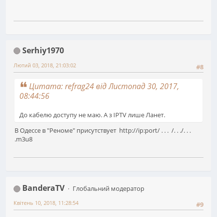
Serhiy1970
Лютий 03, 2018, 21:03:02
#8
Цитата: refrag24 від Листопад 30, 2017,
08:44:56
До кабелю доступу не маю. А з IPTV лише Ланет.
В Одессе в "Реноме" присутствует http://ip:port/ . . . /. . ./. . .
.m3u8
BanderaTV
Глобальний модератор
Квітень 10, 2018, 11:28:54
#9