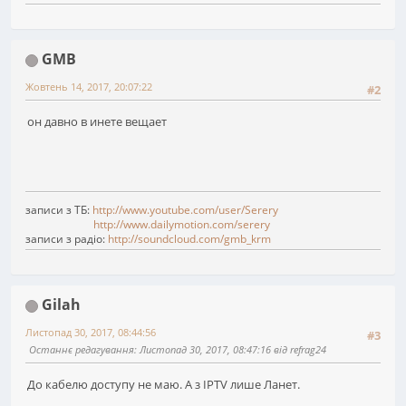
GMB
Жовтень 14, 2017, 20:07:22
#2
он давно в инете вещает
записи з ТБ:
http://www.youtube.com/user/Serery
http://www.dailymotion.com/serery
записи з радіо:
http://soundcloud.com/gmb_krm
Gilah
Листопад 30, 2017, 08:44:56
#3
Останнє редагування
: Листопад 30, 2017, 08:47:16 від refrag24
До кабелю доступу не маю. А з IPTV лише Ланет.