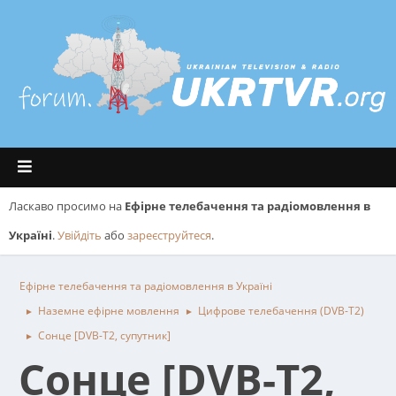
Ласкаво просимо на
Ефірне телебачення та радіомовлення в
Україні
.
Увійдіть
або
зареєструйтеся
.
Ефірне телебачення та радіомовлення в Україні
Наземне ефірне мовлення
Цифрове телебачення (DVB-T2)
►
►
Сонце [DVB-T2, супутник]
►
Сонце [DVB-T2,