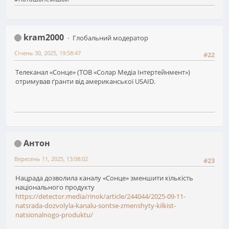
kram2000
Глобальний модератор
Січень 30, 2025, 19:58:47
#22
Телеканал «Сонце» (ТОВ «Солар Медіа Інтертейнмент»)
отримував ґранти від американської USAID.
Антон
Вересень 11, 2025, 13:08:02
#23
Нацрада дозволила каналу «Сонце» зменшити кількість
національного продукту
https://detector.media/rinok/article/244044/2025-09-11-
natsrada-dozvolyla-kanalu-sontse-zmenshyty-kilkist-
natsionalnogo-produktu/