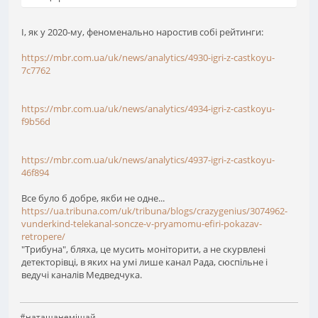
І, як у 2020-му, феноменально наростив собі рейтинги:
https://mbr.com.ua/uk/news/analytics/4930-igri-z-castkoyu-
7c7762
https://mbr.com.ua/uk/news/analytics/4934-igri-z-castkoyu-
f9b56d
https://mbr.com.ua/uk/news/analytics/4937-igri-z-castkoyu-
46f894
Все було б добре, якби не одне...
https://ua.tribuna.com/uk/tribuna/blogs/crazygenius/3074962-
vunderkind-telekanal-soncze-v-pryamomu-efiri-pokazav-
retropere/
"Трибуна", бляха, це мусить моніторити, а не скурвлені
детекторівці, в яких на умі лише канал Рада, сюспільне і
ведучі каналів Медведчука.
#наташанемішай