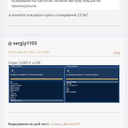
скануванні на частотах, на яких він був, більше не
прописується.
А можете показати скрін з сканування 23.5е?
sergiy1103
Листопад 26, 2025, 22:10:00
#26
Скан 12285 V з 23E
Подякували за цей пост:
corazon
,
BanderaTV