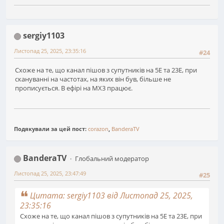
sergiy1103
Листопад 25, 2025, 23:35:16
#24
Схоже на те, що канал пішов з супутників на 5Е та 23Е, при
скануванні на частотах, на яких він був, більше не
прописується. В ефірі на МХ3 працює.
Подякували за цей пост:
corazon
,
BanderaTV
BanderaTV
Глобальний модератор
Листопад 25, 2025, 23:47:49
#25
Цитата: sergiy1103 від Листопад 25, 2025,
23:35:16
Схоже на те, що канал пішов з супутників на 5Е та 23Е, при