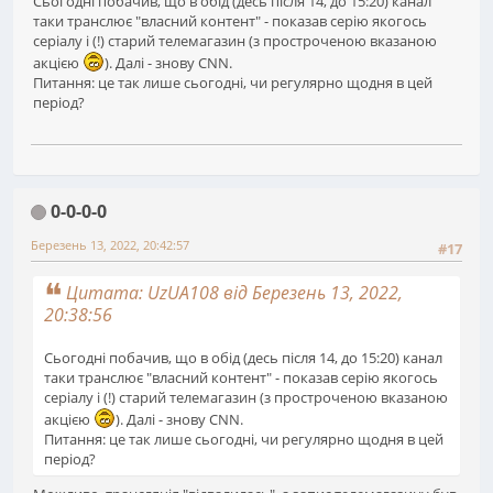
Сьогодні побачив, що в обід (десь після 14, до 15:20) канал
таки транслює "власний контент" - показав серію якогось
серіалу і (!) старий телемагазин (з простроченою вказаною
акцією
). Далі - знову CNN.
Питання: це так лише сьогодні, чи регулярно щодня в цей
період?
0-0-0-0
Березень 13, 2022, 20:42:57
#17
Цитата: UzUA108 від Березень 13, 2022,
20:38:56
Сьогодні побачив, що в обід (десь після 14, до 15:20) канал
таки транслює "власний контент" - показав серію якогось
серіалу і (!) старий телемагазин (з простроченою вказаною
акцією
). Далі - знову CNN.
Питання: це так лише сьогодні, чи регулярно щодня в цей
період?