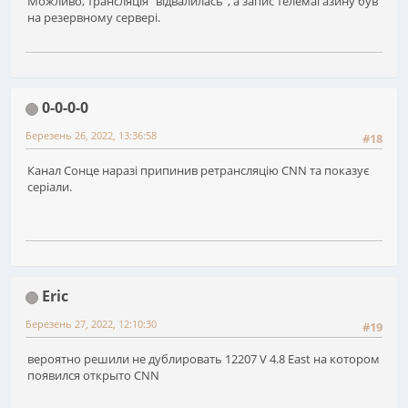
Можливо, трансляція "відвалилась", а запис телемагазину був
на резервному сервері.
0-0-0-0
Березень 26, 2022, 13:36:58
#18
Канал Сонце наразі припинив ретрансляцію CNN та показує
серіали.
Eric
Березень 27, 2022, 12:10:30
#19
вероятно решили не дублировать 12207 V 4.8 East на котором
появился открыто CNN