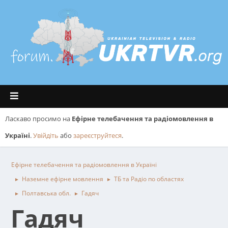
Ласкаво просимо на
Ефірне телебачення та радіомовлення в
Україні
.
Увійдіть
або
зареєструйтеся
.
Ефірне телебачення та радіомовлення в Україні
Наземне ефірне мовлення
ТБ та Радіо по областях
►
►
Полтавська обл.
Гадяч
►
►
Гадяч