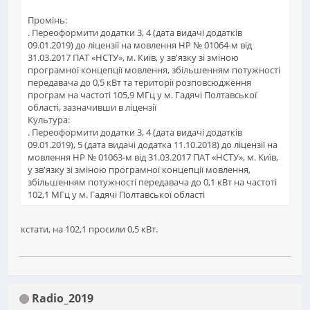
Промінь:
. Переоформити додатки 3, 4 (дата видачі додатків
09.01.2019) до ліцензії на мовлення НР № 01064-м від
31.03.2017 ПАТ «НСТУ», м. Київ, у зв'язку зі зміною
програмної концепції мовлення, збільшенням потужності
передавача до 0,5 кВт та території розповсюдження
програм на частоті 105,9 МГц у м. Гадячі Полтавської
області, зазначивши в ліцензії
Культура:
. Переоформити додатки 3, 4 (дата видачі додатків
09.01.2019), 5 (дата видачі додатка 11.10.2018) до ліцензії на
мовлення НР № 01063-м від 31.03.2017 ПАТ «НСТУ», м. Київ,
у зв'язку зі зміною програмної концепції мовлення,
збільшенням потужності передавача до 0,1 кВт на частоті
102,1 МГц у м. Гадячі Полтавської області
кстати, на 102,1 просили 0,5 кВт.
Radio_2019