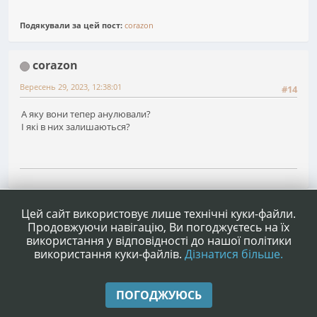
Подякували за цей пост:
corazon
corazon
Вересень 29, 2023, 12:38:01
#14
А яку вони тепер анулювали?
І які в них залишаються?
1
2
3
Сторінок
НАГОРУ
ДІЇ КОРИСТУВАЧА
Цей сайт використовує лише технічні куки-файли.
Продовжуючи навігацію, Ви погоджуєтесь на їх
використання у відповідності до нашої політики
використання куки-файлів.
Дізнатися більше.
|
|
Допомога
Умови та правила
Нагору ▲
ПОГОДЖУЮСЬ
,
SMF 2.1.4 © 2023
Simple Machines
|
Simple Audio Video Embedder
idesignSMF