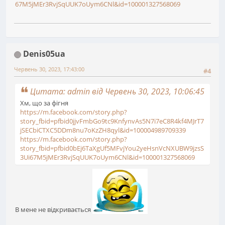
67M5jMEr3RvjSqUUK7oUym6CNl&id=100001327568069
Denis05ua
Червень 30, 2023, 17:43:00
#4
Цитата: admin від Червень 30, 2023, 10:06:45
Хм, що за фігня
https://m.facebook.com/story.php?
story_fbid=pfbid0jjvFmbGo9tc9KnfynvAs5N7i7eC8R4kf4MJrT7
jSECbiCTXC5DDm8nu7oKzZH8qyl&id=100004989709339
https://m.facebook.com/story.php?
story_fbid=pfbid0bEj6TaXgUf5MFvjYou2yeHsnVcNXUBW9jzsS
3Ui67M5jMEr3RvjSqUUK7oUym6CNl&id=100001327568069
В мене не відкривається