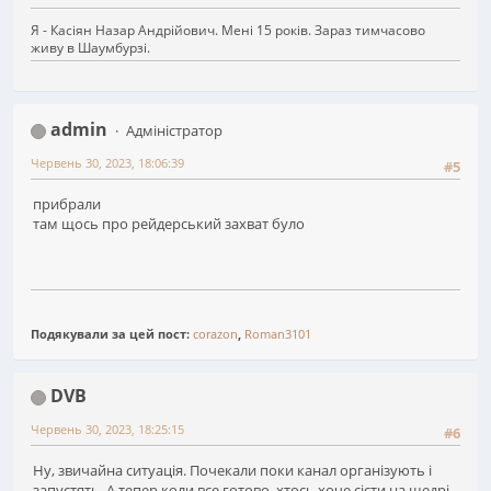
Я - Касіян Назар Андрійович. Мені 15 років. Зараз тимчасово
живу в Шаумбурзі.
admin
Адміністратор
Червень 30, 2023, 18:06:39
#5
прибрали
там щось про рейдерський захват було
Подякували за цей пост:
corazon
,
Roman3101
DVB
Червень 30, 2023, 18:25:15
#6
Ну, звичайна ситуація. Почекали поки канал організують і
запустять. А тепер коли все готово, хтось хоче сісти на щедрі