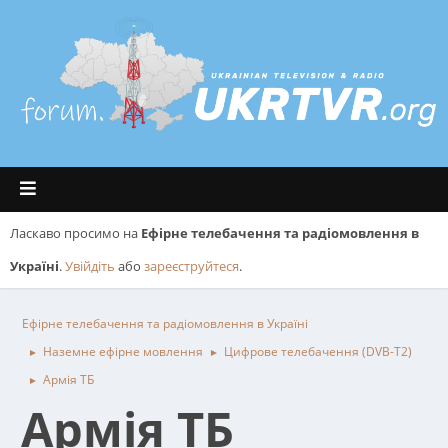
Ласкаво просимо на
Ефірне телебачення та радіомовлення в
Україні
.
Увійдіть
або
зареєструйтеся
.
Ефірне телебачення та радіомовлення в Україні
Наземне ефірне мовлення
Цифрове телебачення (DVB-T2)
►
►
Армія ТБ
►
Армія ТБ