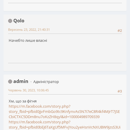
Qolo
Вересень 23, 2022, 21:40:31
#2
Начебто лише власні
admin
Адміністратор
Червень 30, 2023, 10:06:45
#3
Хм, що за фігня
https://m.facebook.com/story.php?
story_fbid=pfbid0jjvFmbGo9tc9KnfynvAs5N7i7eC8R4kf4MJrT7jSE
CbiCTXC5DDm8nu7oKzZH8qyl&id=100004989709339
https://m.facebook.com/story.php?
story_fbid=pfbid0bEj6TaXgUf5MFvjYou2yeHsnVcNXUBW9jzsS3Ui