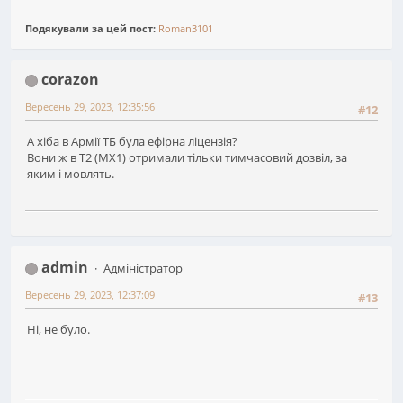
Подякували за цей пост:
Roman3101
corazon
Вересень 29, 2023, 12:35:56
#12
А хіба в Армії ТБ була ефірна ліцензія?
Вони ж в T2 (MX1) отримали тільки тимчасовий дозвіл, за
яким і мовлять.
admin
Адміністратор
Вересень 29, 2023, 12:37:09
#13
Ні, не було.