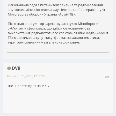
Національна рада з питань телебачення та радіомовлення
анулювала ліцензію телеканалу Центральної телерадіостудії
Міністерства оборони України «Армія ТБ».
Після цього регулятор зареєстрував студію Міноборони
суб'єктом у сфері медіа, що здійснює мовлення без
використання радіочастотного спектра (лінійне медіа). «Армія
ТБ» мовитиме на супутнику, формат загальної тематики,
територія мовлення – загальнонаціональне.
DVB
Вересень 28, 2023, 12:32:25
#9
Ще -1 претендент на МХ-7.