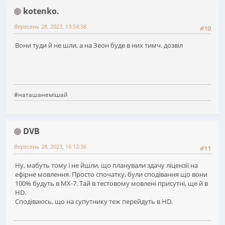
kotenko.
Вересень 28, 2023, 13:54:38
#10
Вони туди й не шли, а на Зеон буде в них тимч. дозвіл
#наташанемішай
DVB
Вересень 28, 2023, 16:12:36
#11
Ну, мабуть тому і не йшли, що планували здачу ліцензії на
ефірне мовлення. Просто спочатку, були сподівання що вони
100% будуть в МХ-7. Тай в тестовому мовлені присутні, ще й в
HD.
Сподіваюсь, що на супутнику теж перейдуть в HD.