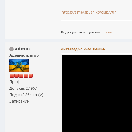
https://t.me/sputniktvclub/707
Подякували за цей пост:
corazon
admin
Листопад 07, 2022, 16:48:56
Адміністратор
Профі
Дописів: 27 967
Подяк: 2 864 раз(и)
Записаний