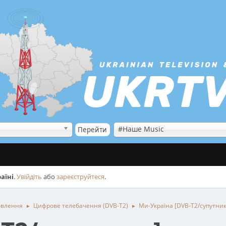
#Наше Music
аїні
.
Увійдіть
або
зареєструйтеся
.
овлення
Цифрове телебачення (DVB-T2)
Ми-Україна [DVB-T2/супутник
►
►