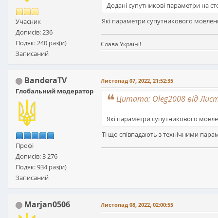
Додані супутникові параметри на ст
Які параметри супутникового мовлен
Учасник
Дописів: 236
Подяк: 240 раз(и)
Слава Україні!
Записаний
BanderaTV
Листопад 07, 2022, 21:52:35
Глобальний модератор
Цитата: Oleg2008 від Листо
Які параметри супутникового мовле
Ті що співпадають з технічними парам
Профі
Дописів: 3 276
Подяк: 934 раз(и)
Записаний
Marjan0506
Листопад 08, 2022, 02:00:55