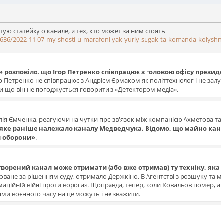
ую статейку о канале, и тех, кто может за ним стоять
04636/2022-11-07-my-shosti-u-marafoni-yak-yuriy-sugak-ta-komanda-kolyshno
 розповіло, що Ігор Петренко співпрацює з головою офісу прези
р Петренко не співпрацює з Андрієм Єрмаком як політтехнолог і не зал
и що він не погоджується говорити з «Детектором медіа».
ія Ємченка, реагуючи на чутки про зв'язок між компанією Ахметова та
яке раніше належало каналу Медведчука. Відомо, що майно ка
и оборони»
.
ворений канал може отримати (або вже отримав) ту техніку, яка
оване за рішенням суду, отримало Держкіно. В Агентстві з розшуку та
аційній війні проти ворога». Щоправда, тепер, коли Ковальов помер, а
ами воєнного часу на це можуть і не зважити.