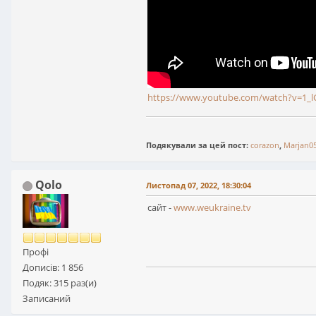
https://www.youtube.com/watch?v=1_l
Подякували за цей пост:
corazon
,
Marjan0
Qolo
Листопад 07, 2022, 18:30:04
сайт -
www.weukraine.tv
Профі
Дописів: 1 856
Подяк: 315 раз(и)
Записаний