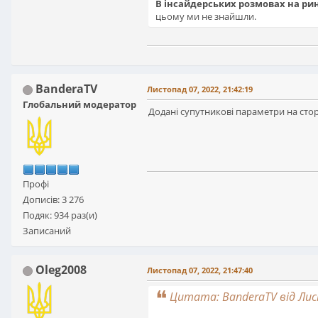
В інсайдерських розмовах на ри
цьому ми не знайшли.
BanderaTV
Листопад 07, 2022, 21:42:19
Глобальний модератор
Додані супутникові параметри на стор
Профі
Дописів: 3 276
Подяк: 934 раз(и)
Записаний
Oleg2008
Листопад 07, 2022, 21:47:40
Цитата: BanderaTV від Лист