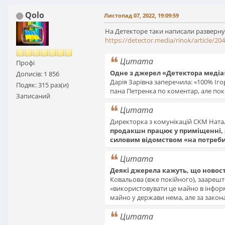
Qolo
Листопад 07, 2022, 19:09:59
На Детекторе таки написали развернут
https://detector.media/rinok/article/2
Цитата
Профі
Одне з джерел «Детектора медіа»
Дописів: 1 856
Дарія Зарівна заперечила: «100% Іго
Подяк: 315 раз(и)
пана Петренка по коментар, але пок
Записаний
Цитата
Директорка з комунікацій СКМ Натал
продакшн працює у приміщенні, 
силовим відомством «на потреб
Цитата
Деякі джерела кажуть, що новост
Ковальова (вже покійного), заарешт
«використовувати це майно в інформ
майно у держави нема, але за закон
Цитата