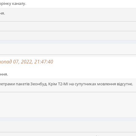
орінку каналу.
ня.
пад 07, 2022, 21:47:40
ння.
етрами пакетів Зеонбуд. Крім Т2-MI на супутниках мовлення відсутнє.