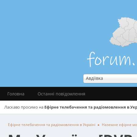
Авдіївка
Головна
Останні повідомлення
Ласкаво просимо на
Ефірне телебачення та радіомовлення в Укр
Ефірне телебачення та радіомовлення в Україні
Наземне ефірне м
►