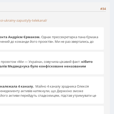
#34
i-ukrainy-zapustyly-telekanal/
дента Андрієм Єрмаком.
Однак прессекретарка пана Єрмака
учений до команди його проєктів». Ми не раз звертались до
 проєктом «Ми — Україна», озвучила цікавий факт:
нібито
налів Медведчука було конфісковане неназваним
 належала 4 каналу.
Майно 4 каналу зрадника Олексія
 менеджменту активів натякнули, що Держкіно зможе
 його активи перейдуть спадкоємцям, підстав утримувати це