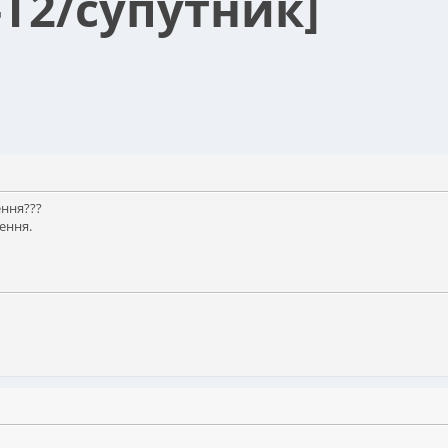
-T2/супутник]
ення???
ення.