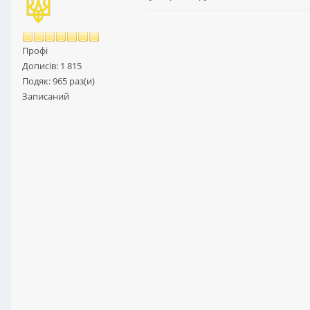
Профі
Дописів: 1 815
Подяк: 965 раз(и)
Записаний