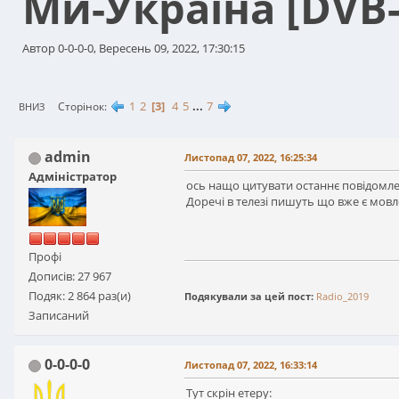
Ми-Україна [DVB
Автор 0-0-0-0, Вересень 09, 2022, 17:30:15
1
2
3
4
5
...
7
Сторінок
ВНИЗ
admin
Листопад 07, 2022, 16:25:34
Адміністратор
ось нащо цитувати останнє повідомл
Доречі в телезі пишуть що вже є мовл
Профі
Дописів: 27 967
Подяк: 2 864 раз(и)
Подякували за цей пост:
Radio_2019
Записаний
0-0-0-0
Листопад 07, 2022, 16:33:14
Тут скрін етеру: