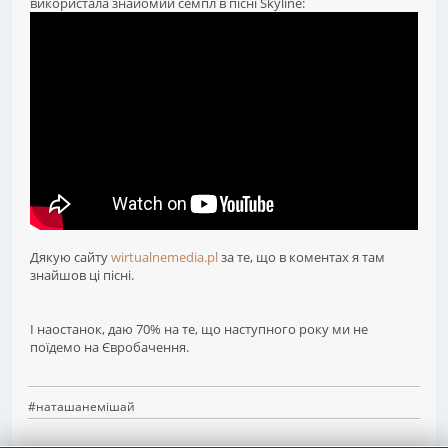
використала знайомий семпл в пісні Skyline:
Дякую сайту
wirtualnemedia.pl
за те, що в коментах я там
знайшов ці пісні.
І наостанок, даю 70% на те, що наступного року ми не
поїдемо на Євробачення.
#наташанемішай