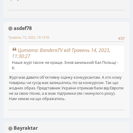
asdef78
Травень 15, 2023, 19:13:35
#37
Цитата: BanderaTV від Травень 14, 2023,
11:30:27
Наше журі також не краще. Знов занизький бал Польщі -
6.
Журі має давати об'єктивну оцінку конкурсантам. А хто кому
товариш чи сусід має залишатись по-за конкурсом. Так що
жодних образ. Представник України отримав бали від Європи
не за свою пісню, а в знак підтримки (як і минулого року).
Нам немає на що ображатись.
Bayraktar