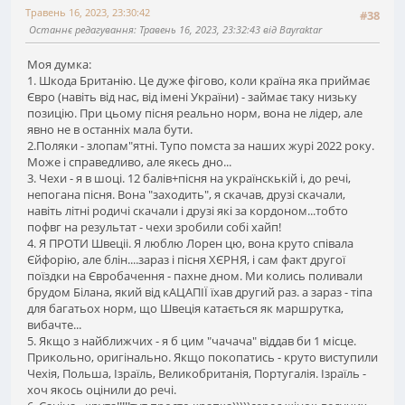
Травень 16, 2023, 23:30:42
#38
Останнє редагування
: Травень 16, 2023, 23:32:43 від Bayraktar
Моя думка:
1. Шкода Британію. Це дуже фігово, коли країна яка приймає
Євро (навіть від нас, від імені України) - займає таку низьку
позицію. При цьому пісня реально норм, вона не лідер, але
явно не в останніх мала бути.
2.Поляки - злопам"ятні. Тупо помста за наших журі 2022 року.
Може і справедливо, але якесь дно...
3. Чехи - я в шоці. 12 балів+пісня на українскькій і, до речі,
непогана пісня. Вона "заходить", я скачав, друзі скачали,
навіть літні родичі скачали і друзі які за кордоном...тобто
пофвг на результат - чехи зробили собі хайп!
4. Я ПРОТИ Швеціі. Я люблю Лорен цю, вона круто співала
Єйфорію, але блін....зараз і пісня ХЄРНЯ, і сам факт другої
поїздки на Євробачення - пахне дном. Ми колись поливали
брудом Білана, який від кАЦАПІЇ їхав другий раз. а зараз - тіпа
для багатьох норм, що Швеція катається як маршрутка,
вибачте...
5. Якщо з найближчих - я б цим "чачача" віддав би 1 місце.
Прикольно, оригінально. Якщо покопатись - круто виступили
Чехія, Польша, Ізраїль, Великобританія, Португалія. Ізраїль -
хоч якось оцінили до речі.