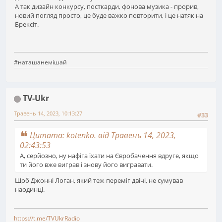
А так дизайн конкурсу, посткарди, фонова музика - прорив,
новий погляд просто, це буде важко повторити, і це натяк на
Брексіт.
#наташанемішай
TV-Ukr
Травень 14, 2023, 10:13:27
#33
Цитата: kotenko. від Травень 14, 2023,
02:43:53
А, серйозно, ну нафіга їхати на Євробачення вдруге, якщо
ти його вже виграв і знову його вигравати.
Щоб Джонні Логан, який теж переміг двічі, не сумував
наодинці.
https://t.me/TVUkrRadio