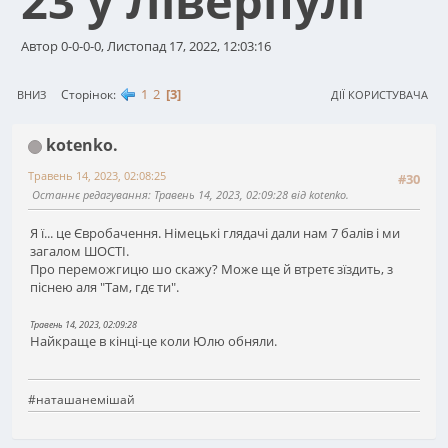
23 у Ліверпулі
Автор 0-0-0-0, Листопад 17, 2022, 12:03:16
1
2
3
Сторінок
ВНИЗ
ДІЇ КОРИСТУВАЧА
kotenko.
Травень 14, 2023, 02:08:25
#30
Останнє редагування
: Травень 14, 2023, 02:09:28 від kotenko.
Я ї... це Євробачення. Німецькі глядачі дали нам 7 балів і ми
загалом ШОСТІ.
Про переможгицю шо скажу? Може ще й втретє зїздить, з
піснею аля "Там, гдє ти".
Травень 14, 2023, 02:09:28
Найкраще в кінці-це коли Юлю обняли.
#наташанемішай