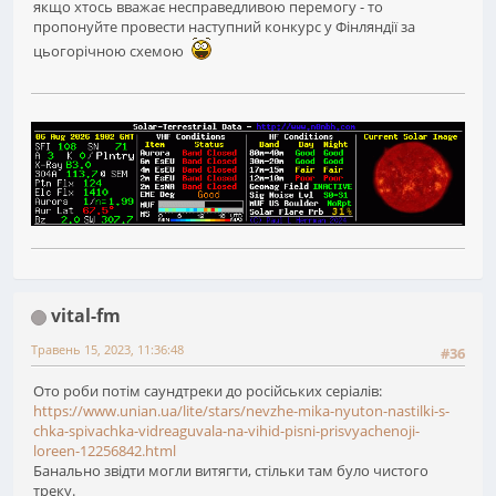
якщо хтось вважає несправедливою перемогу - то
пропонуйте провести наступний конкурс у Фінляндії за
цьогорічною схемою
vital-fm
Травень 15, 2023, 11:36:48
#36
Ото роби потім саундтреки до російських серіалів:
https://www.unian.ua/lite/stars/nevzhe-mika-nyuton-nastilki-s-
chka-spivachka-vidreaguvala-na-vihid-pisni-prisvyachenoji-
loreen-12256842.html
Банально звідти могли витягти, стільки там було чистого
треку.