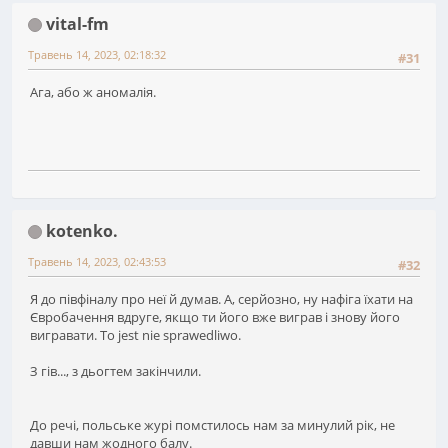
vital-fm
Травень 14, 2023, 02:18:32
#31
Ага, або ж аномалія.
kotenko.
Травень 14, 2023, 02:43:53
#32
Я до півфіналу про неї й думав. А, серйозно, ну нафіга їхати на
Євробачення вдруге, якщо ти його вже виграв і знову його
вигравати. To jest nie sprawedliwo.
З гів..., з дьогтем закінчили.
До речі, польське журі помстилось нам за минулий рік, не
давши нам жодного балу.