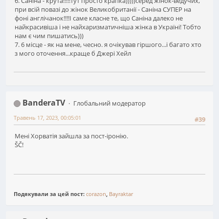
6. Саніна - крута!!!!!тут просто крапка)))))серед жінок-ведучих,
при всій повазі до жінок Великобританії - Саніна СУПЕР на
фоні англічанок!!!!І саме класне те, що Саніна далеко не
найкрасивіша і не найхаризматичніша жінка в Україні! Тобто
нам є чим пишатись)))
7. 6 місце - як на мене, чесно. я очікував гіршого...і багато хто
з мого оточення...краще б Джері Хейл
BanderaTV
Глобальний модератор
Травень 17, 2023, 00:05:01
#39
Мені Хорватія зайшла за пост-іронію.
ŠČ!
Подякували за цей пост:
corazon
,
Bayraktar