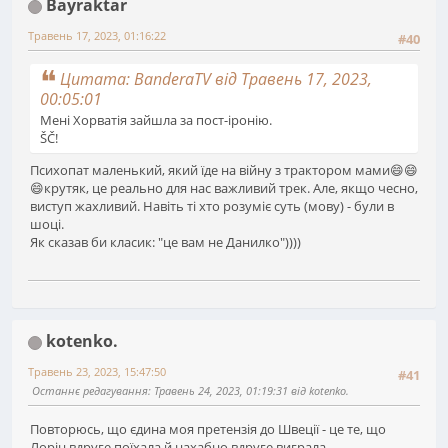
Bayraktar
Травень 17, 2023, 01:16:22
#40
Цитата: BanderaTV від Травень 17, 2023,
00:05:01
Мені Хорватія зайшла за пост-іронію.
ŠČ!
Психопат маленький, який їде на війну з трактором мами😄😄
😄крутяк, це реально для нас важливий трек. Але, якщо чесно,
виступ жахливий. Навіть ті хто розуміє суть (мову) - були в
шоці.
Як сказав би класик: "це вам не Данилко"))))
kotenko.
Травень 23, 2023, 15:47:50
#41
Останнє редагування
: Травень 24, 2023, 01:19:31 від kotenko.
Повторюсь, що єдина моя претензія до Швеції - це те, що
Лорін вдруге поїхала й нахабно вдруге виграла.