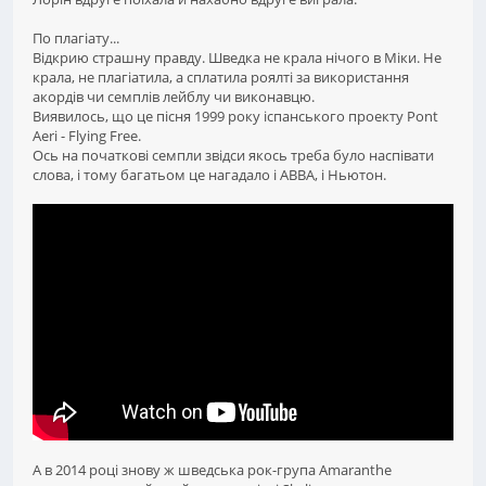
По плагіату...
Відкрию страшну правду. Шведка не крала нічого в Міки. Не
крала, не плагіатила, а сплатила роялті за використання
акордів чи семплів лейблу чи виконавцю.
Виявилось, що це пісня 1999 року іспанського проекту Pont
Aeri - Flying Free.
Ось на початкові семпли звідси якось треба було наспівати
слова, і тому багатьом це нагадало і ABBA, і Ньютон.
А в 2014 році знову ж шведська рок-група Amaranthe