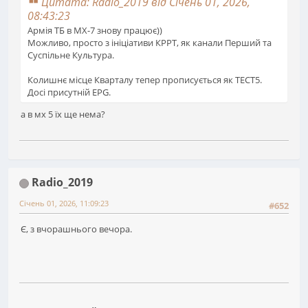
Цитата: Radio_2019 від Січень 01, 2026,
08:43:23
Армія ТБ в MX-7 знову працює))
Можливо, просто з ініціативи КРРТ, як канали Перший та
Суспільне Культура.
Колишнє місце Кварталу тепер прописується як ТЕСТ5.
Досі присутній EPG.
а в мх 5 їх ще нема?
Radio_2019
Січень 01, 2026, 11:09:23
#652
Є, з вчорашнього вечора.