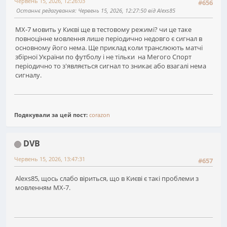
Червень 15, 2026, 12:26:03
#656
Останнє редагування
: Червень 15, 2026, 12:27:50 від Alexs85
МХ-7 мовить у Києві ще в тестовому режимі? чи це таке
повноцінне мовлення лише періодично недовго є сигнал в
основному його нема. Ще приклад коли транслюють матчі
збірної України по футболу і не тільки на Мегого Спорт
періодично то з'являється сигнал то зникає або взагалі нема
сигналу.
Подякували за цей пост:
corazon
DVB
Червень 15, 2026, 13:47:31
#657
Alexs85, щось слабо віриться, що в Києві є такі проблеми з
мовленням МХ-7.