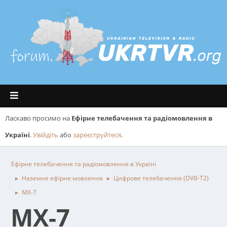
Ласкаво просимо на
Ефірне телебачення та радіомовлення в
Україні
.
Увійдіть
або
зареєструйтеся
.
Ефірне телебачення та радіомовлення в Україні
Наземне ефірне мовлення
Цифрове телебачення (DVB-T2)
►
►
МХ-7
►
МХ-7