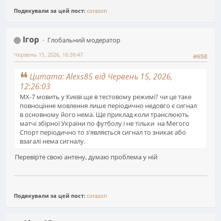
Подякували за цей пост:
corazon
Ігор
Глобальний модератор
Червень 15, 2026, 16:39:47
#658
Цитата: Alexs85 від Червень 15, 2026,
12:26:03
МХ-7 мовить у Києві ще в тестовому режимі? чи це таке
повноцінне мовлення лише періодично недовго є сигнал
в основному його нема. Ще приклад коли транслюють
матчі збірної України по футболу і не тільки на Мегого
Спорт періодично то з'являється сигнал то зникає або
взагалі нема сигналу.
Перевірте свою антену, думаю проблема у ній
Подякували за цей пост:
corazon