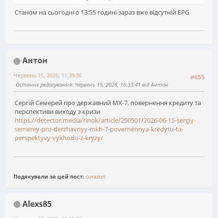
Станом на сьогодні о 13:55 годині зараз вже відсутній EPG
Антон
Червень 15, 2026, 11:39:36
#655
Останнє редагування
: Червень 15, 2026, 16:33:41 від Антон
Сергій Семерей про державний МХ-7, повернення кредиту та
перспективи виходу з кризи
https://detector.media/rinok/article/250501/2026-06-15-sergiy-
semerey-pro-derzhavnyy-mkh-7-povernennya-kredytu-ta-
perspektyvy-vykhodu-z-kryzy/
Подякували за цей пост:
corazon
Alexs85