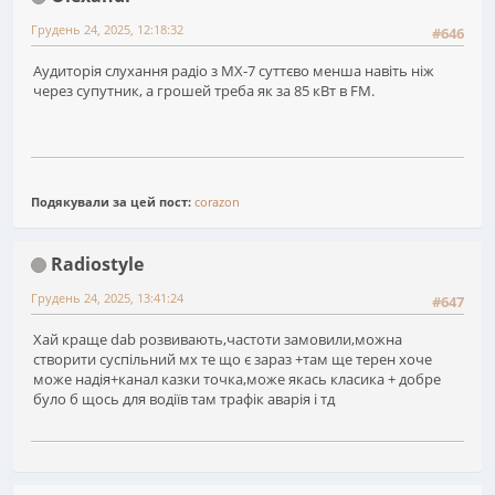
Грудень 24, 2025, 12:18:32
#646
Аудиторія слухання радіо з МХ-7 суттєво менша навіть ніж
через супутник, а грошей треба як за 85 кВт в FM.
Подякували за цей пост:
corazon
Radiostyle
Грудень 24, 2025, 13:41:24
#647
Хай краще dab розвивають,частоти замовили,можна
створити суспільний мх те що є зараз +там ще терен хоче
може надія+канал казки точка,може якась класика + добре
було б щось для водіїв там трафік аварія і тд