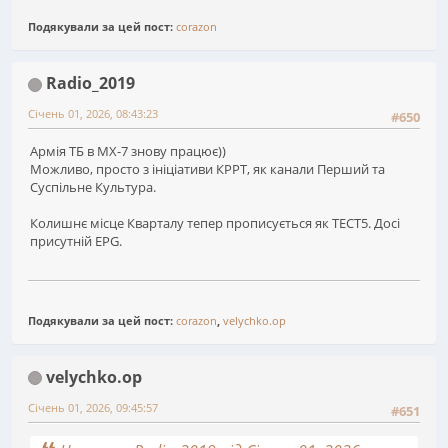
Подякували за цей пост:
corazon
Radio_2019
Січень 01, 2026, 08:43:23
#650
Армія ТБ в MX-7 знову працює))
Можливо, просто з ініціативи КРРТ, як канали Перший та
Суспільне Культура.
Колишнє місце Кварталу тепер прописується як ТЕСТ5. Досі
присутній EPG.
Подякували за цей пост:
corazon
,
velychko.op
velychko.op
Січень 01, 2026, 09:45:57
#651