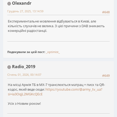
Olexandr
Грудень 27, 2025, 13:14:59
#648
Експериментальне мовлення відбувається в Києві, але
кількість слухачів не велика. З цієї причини з DAB зникають
комерційні радіостанції.
Подякували за цей пост:
_optimist_
Radio_2019
Січень 01, 2026, 00:14:07
#649
На місці Армія ТБ в MX-7 транслюється матрац + писк та QR-
кодос, який веде сюди:
https://youtube.com/@army_tv_ua?
si=ia3OqjL2MGKcQEcE
Усіх з Новим роком!