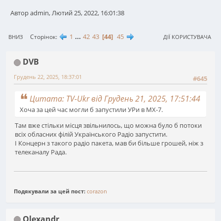
Автор admin, Лютий 25, 2022, 16:01:38
1
...
42
43
44
45
Сторінок
ВНИЗ
ДІЇ КОРИСТУВАЧА
DVB
Грудень 22, 2025, 18:37:01
#645
Цитата: TV-Ukr від Грудень 21, 2025, 17:51:44
Хоча за цей час могли б запустили УРи в МХ-7.
Там вже стільки місця звільнилось, що можна було б потоки
всіх обласних філій Українського Радіо запустити.
І Концерн з такого радіо пакета, мав би більше грошей, ніж з
телеканалу Рада.
Подякували за цей пост:
corazon
Olexandr