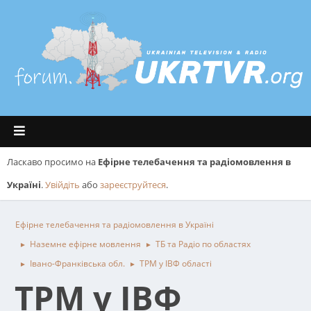
Ласкаво просимо на
Ефірне телебачення та радіомовлення в
Україні
.
Увійдіть
або
зареєструйтеся
.
Ефірне телебачення та радіомовлення в Україні
Наземне ефірне мовлення
ТБ та Радіо по областях
►
►
Івано-Франківська обл.
ТРМ у ІВФ області
►
►
ТРМ у ІВФ