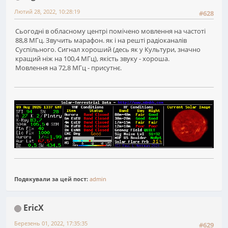
Лютий 28, 2022, 10:28:19
#628
Сьогодні в обласному центрі помічено мовлення на частоті
88,8 МГц. Звучить марафон. як і на решті радіоканалів
Суспільного. Сигнал хороший (десь як у Культури, значно
кращий ніж на 100,4 МГц), якість звуку - хороша.
Мовлення на 72,8 МГц - присутнє.
Подякували за цей пост:
admin
EricX
Березень 01, 2022, 17:35:35
#629