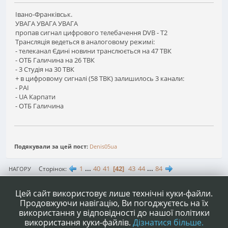
Івано-Франківськ.
УВАГА УВАГА УВАГА
пропав сигнал цифрового телебачення DVB - T2
Трансляція ведеться в аналоговому режимі:
- телеканал Єдині новини транслюється на 47 ТВК
- ОТБ Галичина на 26 ТВК
- 3 Студія на 30 ТВК
+ в цифровому сигналі (58 ТВК) залишилось 3 канали:
- РАІ
- UA Карпати
- ОТБ Галичина
Подякували за цей пост:
Denis05ua
1
...
40
41
42
43
44
...
84
Сторінок
НАГОРУ
ДІЇ КОРИСТУВАЧА
Цей сайт використовує лише технічні куки-файли.
Продовжуючи навігацію, Ви погоджуєтесь на їх
використання у відповідності до нашої політики
використання куки-файлів.
Дізнатися більше.