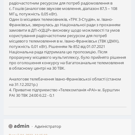
радіочастотним ресурсом для потреб радіомовлення в
с. Гошів (аналогове звукове мовлення, діапазон 87,5 – 108
МГц, потужність 0,05 кВт).
Один із місцевих телемовників, «ТРК 3-Студія», м. Івано-
Франківськ, звернулась до Національної ради з проханням
замовити в ДП «УДЦР» висновку щодо можливості та умов
користування радіочастотним ресурсом для потреб
місцевого телемовлення в м. Івано-Франківськ (ТВК (ДМХ),
потужність 0,01 кВт). Рішенням № 852 від 01.07.2021
Національна рада підтримала цю пропозицію. Після
прорахунку місцевого мультиплексу, було прийнято рішення
про оголошення конкурсу на багатоканальне телемовлення
в обласному центрі на 30 ТВК.
Аналогове телебачення Івано-Франківської області (станом
на 31.12.2021р.)
4. Приватне підприємство «Телекомпанія «РАІ» м. Бурштин
РАІ 30 ТВК 24:00 6:22 - 0,1
admin
Адміністратор