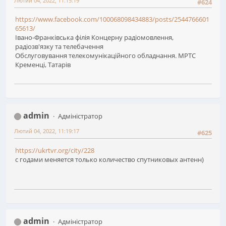
Лютий 04, 2022, 11:15:19
#624
https://www.facebook.com/100068098434883/posts/2544766601
65613/
Івано-Франківська філія Концерну радіомовлення,
радіозв'язку та телебачення
Обслуговування телекомунікаційного обладнання. МРТС
Кременці, Татарів
admin
Адміністратор
Лютий 04, 2022, 11:19:17
#625
https://ukrtvr.org/city/228
с годами меняется только количество спутниковых антенн)
admin
Адміністратор