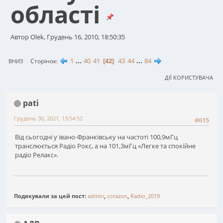
області
Автор Olek, Грудень 16, 2010, 18:50:35
1
...
40
41
42
43
44
...
84
Сторінок
ВНИЗ
ДІЇ КОРИСТУВАЧА
pati
Грудень 30, 2021, 13:54:52
#615
Від сьогодні у івано-Франківську на частоті 100,9мГц
транслюється Радіо Рокс, а на 101,3мГц «Легке та спокійне
радіо Релакс».
Подякували за цей пост:
admin
,
corazon
,
Radio_2019