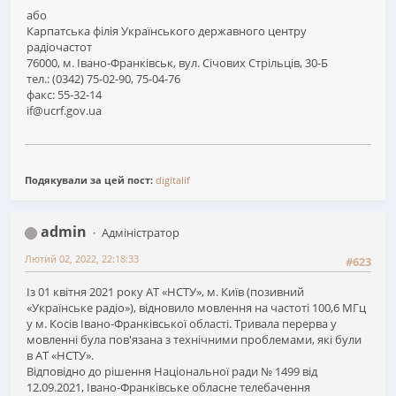
або
Карпатська філія Українського державного центру
радіочастот
76000, м. Івано-Франківськ, вул. Січових Стрільців, 30-Б
тел.: (0342) 75-02-90, 75-04-76
факс: 55-32-14
if@ucrf.gov.ua
Подякували за цей пост:
digitalif
admin
Адміністратор
Лютий 02, 2022, 22:18:33
#623
Із 01 квітня 2021 року АТ «НСТУ», м. Київ (позивний
«Українське радіо»), відновило мовлення на частоті 100,6 МГц
у м. Косів Івано-Франківської області. Тривала перерва у
мовленні була пов'язана з технічними проблемами, які були
в АТ «НСТУ».
Відповідно до рішення Національної ради № 1499 від
12.09.2021, Івано-Франківське обласне телебачення