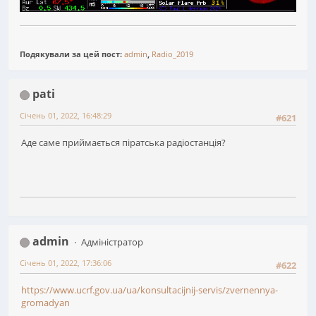
Подякували за цей пост:
admin
,
Radio_2019
pati
Січень 01, 2022, 16:48:29
#621
Аде саме приймається піратська радіостанція?
admin
Адміністратор
Січень 01, 2022, 17:36:06
#622
https://www.ucrf.gov.ua/ua/konsultacijnij-servis/zvernennya-
gromadyan