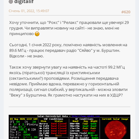
digitalif
Січень 01, 2022, 15:49:07
#620
Хочу уточнити, що "Рокс" і "Релакс" працювали ще увечері 29
грудня. Чи виправляти новину на сайті - не знаю, мені не
принципово
Сьогодні, 1 січня 2022 року, помічено наявність мовлення на
89.6 МГц - працює передавач радіо "Сяйво" у м. Бурштин.
Відколи - не знаю.
Також хочу звернути увагу на наявність на частоті 99.2 МГц
якоїсь (піратської) трансляції із християнськми
(сектантськими?) проповідями. Розміщення передавача
невідоме. Приймаю вдома, переважно у горизонтальній
поляризації, сигнал слабкий, у вертикальній - можна зловити
"Вежу" з Бурштина. Як грамотно настукати на них в УДЦР?