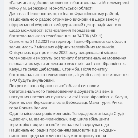
«Галичина» здійснює мовлення в багатоканальній телемережі
МХ-5 у м. Бережани Тернопільської області.
Для села Шевченкове, що в Івано-Франківському районі,
Національною радою отримано висновки в Державному
підприємстві «Український державний центр радіочастот»
щодо можливості встановлення передавачів
багатоканального телебачення на 34 ТВК (МХ-1).
Станом на 31.12.2021 на території Івано-Франківської області
залишилось 7 місцевих ефірних телевізійних мовників.
Очікується, що протягом 2022 року вищевказані місцеві
телемовники зможуть розпочати багатоканальне мовлення
в локальних мультиплексах з веж в містах Івано-Франківськ,
Калуш та селах Дебеславці, Стримба. Після початку
багатоканального телемовлення, ліцензії на ефірне мовлення
ТРО будуть анульовані.
Покриття Івано-Франківської області сигналом
багатоканального телемовлення відбувається з веж в
наступних населених пунктах: міста́ Івано-Франківськ, Калуш,
Яремче; смт Верховина; се́ла Дебеславці, Мала Тур'я, Річка;
гора Рокита Велика.
Один із місцевих радіомовників, Телерадіоорганізація Студія
«Дзвони», м. Івано-Франківськ, вирішила збільшити
територію покриття своїм сигналом і звернулась до
Національної ради з проханням замовити в ДП «УДЦР»
висновок щодо можливості та умов користування