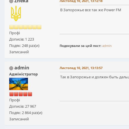
Zheka
Листопад 10, 2021, 13:12:18
В Запорожье все так же Power FM
Профі
Дописів: 1 223
Подяк: 248 раз(и)
Подякували за цей пост:
admin
Записаний
admin
Листопад 10, 2021, 13:13:57
Адміністратор
Так в Запорожье и должен быть даль
Профі
Дописів: 27 967
Подяк: 2 864 раз(и)
Записаний