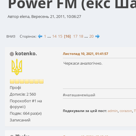
Power FM (екс Ш
Автор elena, Вересень 21, 2011, 10:06:27
1
...
14
15
16
17
18
...
20
Сторінок
ВНИЗ
kotenko.
Листопад 10, 2021, 01:41:57
Черкаси аналогічно.
Профі
Дописів: 2 560
#наташанемішай
Порохобот #1 на
форумі:)
Подякували за цей пост:
admin
,
corazon
,
T
Подяк: 664 раз(и)
Записаний