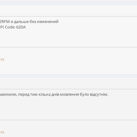
OWERFM и дальше без изменений
+ PI Code: 62DA
019
замінили, перед тим кілька днів мовлення було відсутнім.
019