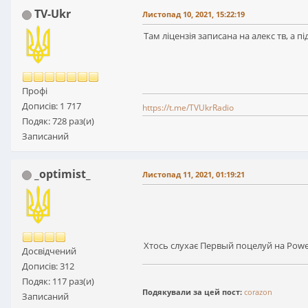
TV-Ukr
Листопад 10, 2021, 15:22:19
Там ліцензія записана на алекс тв, а
Профі
Дописів: 1 717
https://t.me/TVUkrRadio
Подяк: 728 раз(и)
Записаний
_optimist_
Листопад 11, 2021, 01:19:21
Хтось слухає Первый поцелуй на Pow
Досвідчений
Дописів: 312
Подяк: 117 раз(и)
Подякували за цей пост:
corazon
Записаний