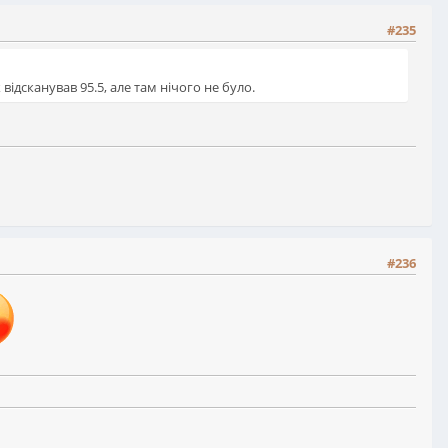
#235
ідсканував 95.5, але там нічого не було.
#236