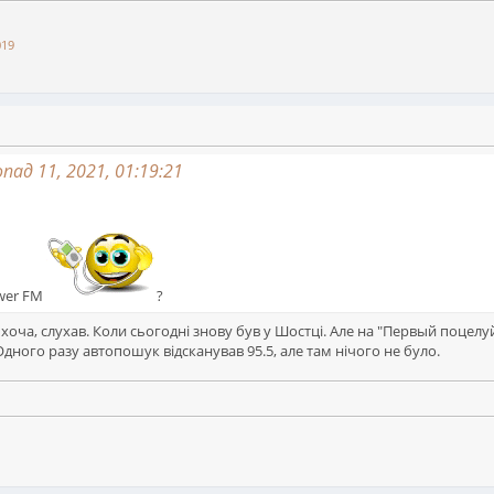
019
ад 11, 2021, 01:19:21
ower FM
?
 хоча, слухав. Коли сьогодні знову був у Шостці. Але на "Первый поцелу
дного разу автопошук відсканував 95.5, але там нічого не було.