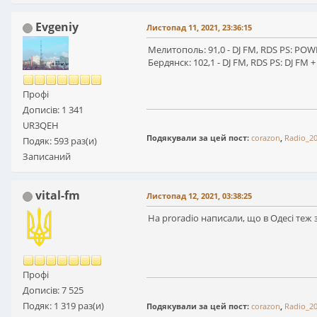
Evgeniy
Листопад 11, 2021, 23:36:15
Мелитополь: 91,0 - DJ FM, RDS PS: P
Бердянск: 102,1 - DJ FM, RDS PS: DJ FM 
Профі
Дописів: 1 341
UR3QEH
Подякували за цей пост:
corazon
,
Radio_2
Подяк: 593 раз(и)
Записаний
vital-fm
Листопад 12, 2021, 03:38:25
На proradio написали, що в Одесі теж 
Профі
Дописів: 7 525
Подяк: 1 319 раз(и)
Подякували за цей пост:
corazon
,
Radio_2