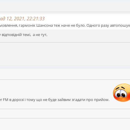
д 12, 2021, 22:21:33
 мовлення, гармонік Шансона теж наче не було. Одного разу автопошук в
відповідній темі, а не тут,
er FM в дорозі і тому що не буде зайвим згадати про прийом.