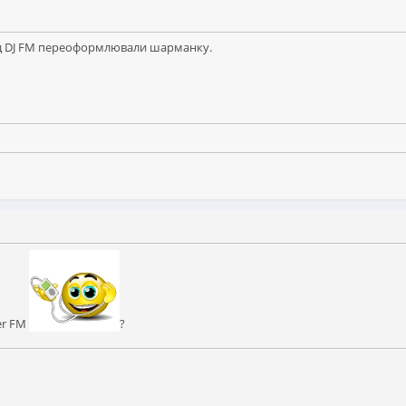
 під DJ FM переоформлювали шарманку.
er FM
?