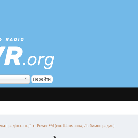
ьні радіостанції
Power FM (екс Шарманка, Любимое радио)
►