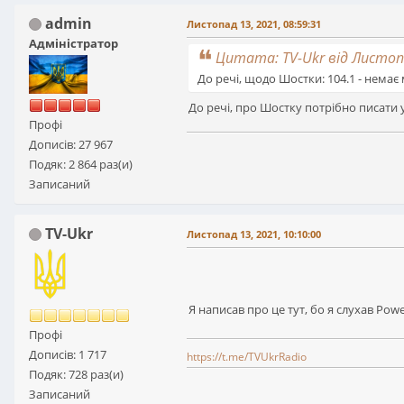
admin
Листопад 13, 2021, 08:59:31
Адміністратор
Цитата: TV-Ukr від Листопа
До речі, щодо Шостки: 104.1 - немає
До речі, про Шостку потрібно писати у 
Профі
Дописів: 27 967
Подяк: 2 864 раз(и)
Записаний
TV-Ukr
Листопад 13, 2021, 10:10:00
Я написав про це тут, бо я слухав Pow
Профі
Дописів: 1 717
https://t.me/TVUkrRadio
Подяк: 728 раз(и)
Записаний