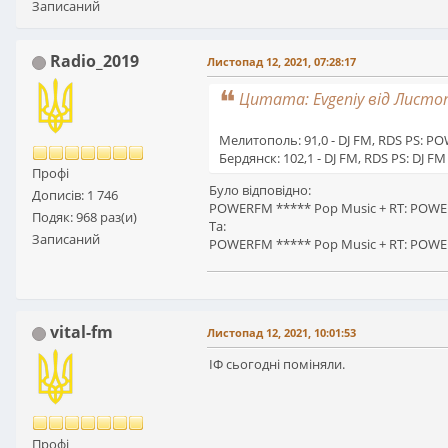
Записаний
Radio_2019
Листопад 12, 2021, 07:28:17
Цитата: Evgeniy від Листоп
Мелитополь: 91,0 - DJ FM, RDS PS: 
Бердянск: 102,1 - DJ FM, RDS PS: DJ FM
Профі
Було відповідно:
Дописів: 1 746
POWERFM ***** Pop Music + RT: POWERFM
Подяк: 968 раз(и)
Та:
Записаний
POWERFM ***** Pop Music + RT: POWERF
vital-fm
Листопад 12, 2021, 10:01:53
ІФ сьогодні поміняли.
Профі