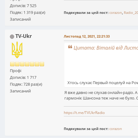
Дописів: 7 525
Подяк: 1 319 раз(и)
Подякували за цей пост:
corazon
,
Radio_2
Записаний
TV-Ukr
Листопад 12, 2021, 22:21:33
Цитата: Віталій від Листоп
Профі
Дописів: 1 717
Хтось слухає Первый поцелуй на P
Подяк: 728 раз(и)
Записаний
Я вже давно не слухав онлайн-радіо. А
гармонік Шансона теж наче не було. О
https://t.me/TVUkrRadio
Подякували за цей пост:
corazon