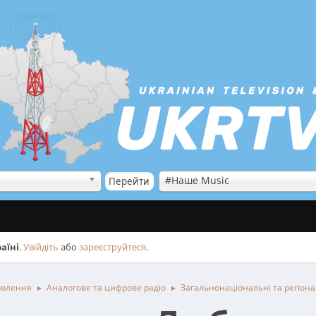
#Наше Music
аїні
.
Увійдіть
або
зареєструйтеся
.
овлення
Аналогове та цифрове радіо
Загальнонаціональні та регіонал
►
►