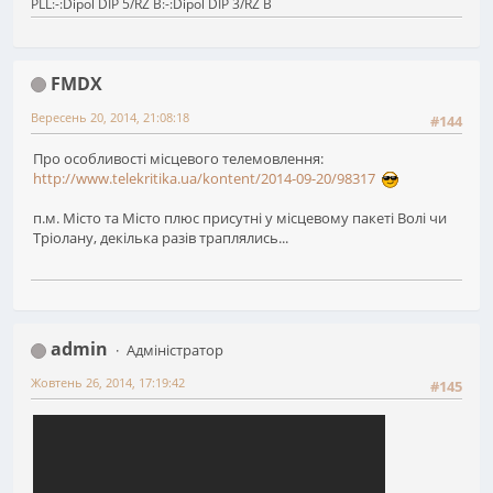
PLL:-:Dipol DIP 5/RZ B:-:Dipol DIP 3/RZ B
FMDX
Вересень 20, 2014, 21:08:18
#144
Про особливості місцевого телемовлення:
http://www.telekritika.ua/kontent/2014-09-20/98317
п.м. Місто та Місто плюс присутні у місцевому пакеті Bолі чи
Тріолану, декілька разів траплялись...
admin
Адміністратор
Жовтень 26, 2014, 17:19:42
#145