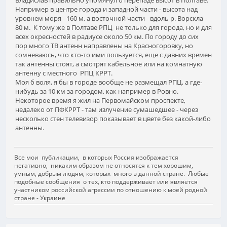
Например в центре города и западной части - высота над
уровнем моря - 160 м, а восточной части - вдоль р. Ворскла -
80 м. К тому же в Полтаве РПЦ не только для города, но и для
всех окресностей в радиусе около 50 км. По городу до сих
пор много ТВ антенн направлены на Красногоровку, но
сомневаюсь, что кто-то ими пользуется, еще с давних времен
так антенны стоят, а смотрят кабельное или на комнатную
антенну с местного РПЦ КРРТ.
Моя б воля, я бы в городе вообще не размещал РПЦ, а где-
нибудь за 10 км за городом, как например в Ровно.
Некоторое время я жил на Первомайском проспекте,
недалеко от ПФКРРТ - там излучение сумашедшее - через
несколько стен телевизор показывает в цвете без какой-либо
антенны.
Все мои публикации, в которых Россия изображается
негативно, никаким образом не относятся к тем хорошим,
умным, добрым людям, которых много в данной стране. Любые
подобные сообщения о тех, кто поддерживает или является
участником российской агрессии по отношению к моей родной
стране - Украине