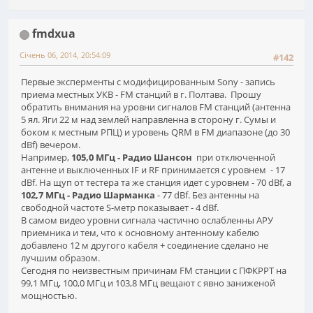
fmdxua
Січень 06, 2014, 20:54:09
#142
Первые эксперменты с модифицированным Sony - запись
приема местных УКВ - FM станций в г. Полтава. Прошу
обратить внимания на уровни сигналов FM станций (антенна
5 ял. Яги 22 м над землей направленна в сторону г. Сумы и
боком к местным РПЦ) и уровень QRM в FM диапазоне (до 30
dBf) вечером.
Например,
105,0 МГц - Радио Шансон
при отключенной
антенне и выключенных IF и RF принимается с уровнем - 17
dBf. На щуп от тестера та же станция идет с уровнем - 70 dBf, а
102,7 МГц - Радио Шарманка
- 77 dBf. Без антенны на
свободной частоте S-метр показывает - 4 dBf.
В самом видео уровни сигнала частично ослабленны АРУ
приемника и тем, что к основному антенному кабелю
добавлено 12 м другого кабеля + соединение сделано не
лучшим образом.
Сегодня по неизвестным причинам FM станции с ПФКРРТ на
99,1 МГц, 100,0 МГц и 103,8 МГц вещают с явно заниженой
мощностью.