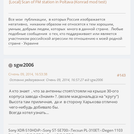
[Local] Scan of FM station in Poltava (Konrad mod test)
Все мои публикации, в которых Россия изображается
негативно, никаким образом не относятся к тем хорошим,
умным, добрым людям, которых много в данной стране. Любые
подобные сообщения о тех, кто поддерживает или является
участником российской агрессии по отношению к моей родной
стране - Украине
sgw2006
Січень 09, 2014, 16:53:38
#143
Останнє редагування
: Січень 09, 2014, 16:57:27 від sgw2006
А кто знает , что за антенны стоят/стояли на крыше 30-ого
корпуса завода «Знамя» ?. (возле макдональдса на "кругу")
Высота там приличная, да и в сторону Харькова отлично
чего-нибудь добивало бы.
Всегда хотел узнать...
Sony XDR-S10HDiP:-:Sony ST-SE700:-:Tecsun PL-310ET:-:Degen 1103