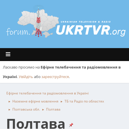
Ласкаво просимо на
Ефірне телебачення та радіомовлення в
Україні
.
Увійдіть
або
зареєструйтеся
.
Ефірне телебачення та радіомовлення в Україні
Наземне ефірне мовлення
ТБ та Радіо по областях
►
►
Полтавська обл.
Полтава
►
►
Полтава