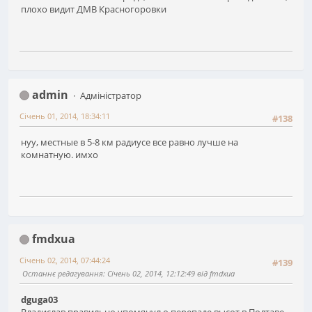
плохо видит ДМВ Красногоровки
admin
Адміністратор
Січень 01, 2014, 18:34:11
#138
нуу, местные в 5-8 км радиусе все равно лучше на
комнатную. имхо
fmdxua
Січень 02, 2014, 07:44:24
#139
Останнє редагування
: Січень 02, 2014, 12:12:49 від fmdxua
dguga03
Владислав правильно упомянул о перепаде высот в Полтаве.