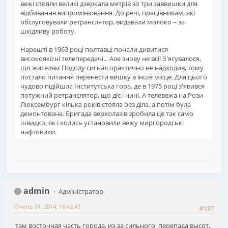
вежі стояли великі дзеркала метрів зо три заввишки для
відбивання випромінювання. До речі, працівникам, які
обслуговували ретранслятор, видавали молоко – за
шкідливу роботу.
Нарешті в 1963 році полтавці почали дивитися
високоякісні телепередачі... Але знову не всі! З'ясувалося,
що жителям Подолу сигнал практично не надходив, тому
постало питання перенести вишку в інше місце. Для цього
чудово підійшла Інститутська гора, де в 1975 році з'явився
потужний ретранслятор, що діє і нині. А телевежа на Рози
Люксембург кілька років стояла без діла, а потім була
демонтована. Бригада верхолазів зробила це так само
швидко, як і колись установили вежу миргородські
нафтовики.
admin
Адміністратор
Січень 01, 2014, 16:42:43
#137
там восточная часть города, из-за сильного перепада высот,