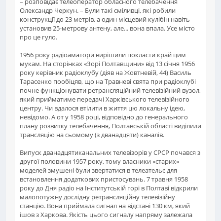
– розповідає телеоператор обласного телебачення
Олександр Черкун. – Були такі сміливці, які робили
конструкції до 23 метрів, а один місцевий кулібін навіть
установив 25-метрову антену, але... вона впала. Усе місто
про це гуло.
1956 року радіоаматори вирішили покласти край цим
мукам. На сторінках «Зорі Полтавщини» від 13 січня 1956
року керівник радіоклубу (діяв на Жовтневій, 44) Василь
Тарасенко пообіцяв, що на Травневі свята при радіоклубі
почне функціонувати ретрансляційний телевізійний вузол,
який прийматиме передачі Харківського телевізійного
центру. Чи вдалося втілити в життя цю локальну ідею,
невідомо. А от у 1958 році, відповідно до генерального
плану розвитку телебачення, Полтавській області виділили
трансляцію на сьомому (з дванадцяти) каналів.
Випуск дванадцятиканальних телевізорів у СРСР почався з
другої половини 1957 року, тому власники «старих»
моделей змушені були звертатися в телеательє для
встановлення додаткових пристосувань. 7 травня 1958
року до Дня радіо на Інститутській горі в Полтаві відкрили
малопотужну дослідну ретрансляційну телевізійну
станцію. Вона приймала сигнал на відстані 130 км, який
ішов з Харкова. Якість цього сигналу напряму залежала