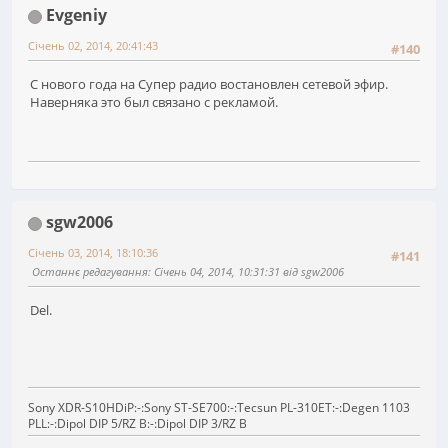
Evgeniy
Січень 02, 2014, 20:41:43
#140
С нового года на Супер радио востановлен сетевой эфир.
Наверняка это был связано с рекламой.
sgw2006
Січень 03, 2014, 18:10:36
#141
Останнє редагування
: Січень 04, 2014, 10:31:31 від sgw2006
Del.
Sony XDR-S10HDiP:-:Sony ST-SE700:-:Tecsun PL-310ET:-:Degen 1103
PLL:-:Dipol DIP 5/RZ B:-:Dipol DIP 3/RZ B