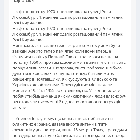
нафтовики
На фото початку 1970-х: телевишка на вулиці Рози
Люксембург, 1, нині неподалік розташований пам'ятник
Раїсі Кириченко.
На фото початку 1970-х: телевишка на вулиці Рози
Люксембург, 1, нині неподалік розташований пам'ятник
Раїсі Кириченко.
Нині нам здається, що телевізори в кожному домі були
завжди. Але хто тепер пам'ятає, коли вони вперше
з'явилися навіть у Полтаві? Так-от, трапилося це ще на
початку 1950-х, про такі щасливі миті в житті містян навіть
повідомляли газети. Щоправда, якість зображення була
дуже низькою, але чіткішу «картинку» бачили жителі
райцентрів Полтавщини, які сусідують з Київською та
Харківською областями. Телестудії цих міст почали
мовити з 1952 та 1955 років відповідно. У Полтаві ж, аби
побачити більш-менш якісну «картинку», люди власноруч
виготовляли височенні й відносно складної конструкції
антени.
– Упевненість у тому, що можна щось побачити на
блакитних екранах, давала висота антени з п'яти
елементів у два поверхи, вище 15 метрів. Тому, проходячи
повз двір, можна було бачити, чи є в господаря телевізор,