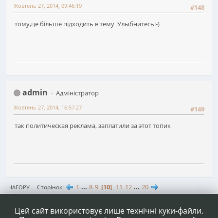
Жовтень 27, 2014, 09:46:19
#148
тому,це більше підходить в тему Улыбнитесь:-)
admin
Адміністратор
Жовтень 27, 2014, 16:57:27
#149
так политическая реклама, заплатили за этот топик
1
...
8
9
10
11
12
...
20
Сторінок
НАГОРУ
ДІЇ КОРИСТУВАЧА
Цей сайт використовує лише технічні куки-файли.