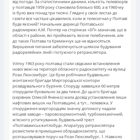
від погоди. За статистичними даними, кількість телевізорів
у полтавців 1959 року становила близько 600, а в 1960-му
їх було вже понад три тисячі. Глядачі у своїх листах до
газети все частіше цікавилися, коли ж телесигнал у Полтаві
буде якісний? Начальник дирекції Полтавської
радіомережі А.М. Почтер на сторінках «ЗП» зазначав, що в
області є райони, які приймають якісне телебачення, але
до таких Полтава та Кременчук ще не відносяться.
Вирішення питання забезпечується шляхом будування
радіорелейних ліній і потужного ретранслятора.
Улітку 1963 року полтавці стали свідками встановлення
нової вежі на території обласного радіокомітету на вулиці
Рози Люксембург. Це були робітники будівельно-
монтажної бригади Миргородської контори
розвідувального буріння. Споруду заввишки 60 метрів
спорудили буквально за два тижні. До цього бригада
(керівник Олексій Яненко) мала досвід установлення лише
нафтових вишок на Полтавщині, а тут... телевежа. У
спорудженні миргородцям значну допомогу надали
місцеві заводи – паровозоремонтний, турбомеханічний,
м'ясного устаткування, будівельний трест
«Полтаваміськжитлобуд». Апаратуру ретранслятора
розмістили в приміщенні облрадіокомітету, що
розташовувався поруч на Рози Люксембург, 1. Навколо