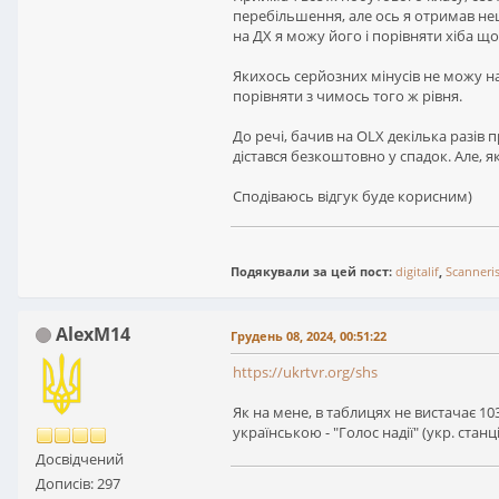
перебільшення, але ось я отримав нещ
на ДХ я можу його і порівняти хіба що
Якихось серйозних мінусів не можу наз
порівняти з чимось того ж рівня.
До речі, бачив на OLX декілька разів 
дістався безкоштовно у спадок. Але, я
Сподіваюсь відгук буде корисним)
Подякували за цей пост:
digitalif
,
Scanneris
AlexM14
Грудень 08, 2024, 00:51:22
https://ukrtvr.org/shs
Як на мене, в таблицях не вистачає 1035
українською - "Голос надії" (укр. станц
Досвідчений
Дописів: 297