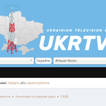
#Наше Music
аїні
.
Увійдіть
або
зареєструйтеся
.
овлення
Аналогове та цифрове радіо
СХ/ДХ
►
►