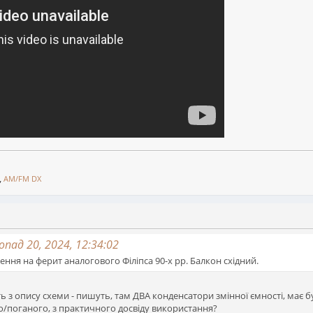
,
AM/FM DX
пад 20, 2024, 12:34:02
чення на ферит аналогового Філіпса 90-х рр. Балкон східний.
ь з опису схеми - пишуть, там ДВА конденсатори змінної ємності, має 
/поганого, з практичного досвіду використання?