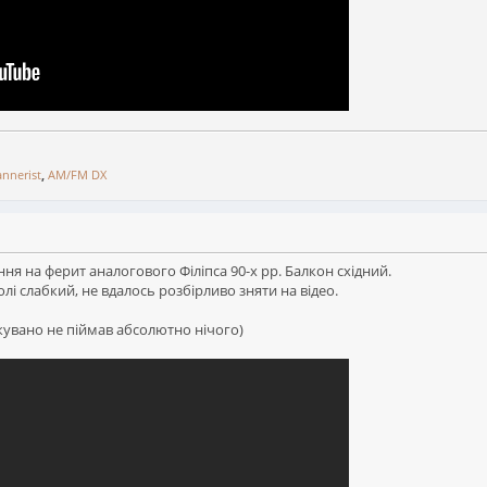
annerist
,
AM/FM DX
ення на ферит аналогового Філіпса 90-х рр. Балкон східний.
лі слабкий, не вдалось розбірливо зняти на відео.
ікувано не піймав абсолютно нічого)