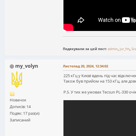
Подякували за цей пост:
admin
,
jur_fm
,
Sc
my_volyn
Листопад 20, 2024, 12:34:02
225 кГц у Києві вдень під час відключ
Також був прийом на 153 кГц, але дово
P.S. У тих же умовах Tecsun PL-330 оч
Новачок
Дописів: 14
Подяк: 17 раз(и)
Записаний