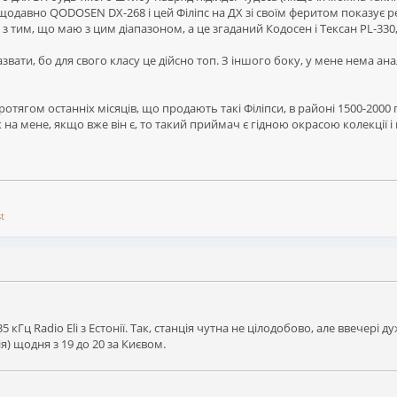
одавно QODOSEN DX-268 і цей Філіпс на ДХ зі своїм феритом показує ре
 з тим, що маю з цим діапазоном, а це згаданий Кодосен і Тексан PL-330
вати, бо для свого класу це дійсно топ. З іншого боку, у мене нема ана
протягом останніх місяців, що продають такі Філіпси, в районі 1500-2000
к на мене, якщо вже він є, то такий приймач є гідною окрасою колекції 
t
 кГц Radio Eli з Естонії. Так, станція чутна не цілодобово, але ввечері ду
ія) щодня з 19 до 20 за Києвом.