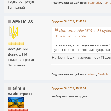
Подяк: 273 раз(и)
Подякували за цей пост:
Scannerist
,
AM/FM
Записаний
AM/FM DX
Грудень 08, 2024, 12:47:59
Цитата: AlexM14 від Груден
https://ukrtvr.org/shs
Як на мене, в таблицях не вистачає 10
Досвідчений
українською - "Голос надії" (укр. ста
Дописів: 316
На Чернігівщині у зимову пору її і вде
Подяк: 324 раз(и)
Записаний
Подякували за цей пост:
admin
,
AlexM14
admin
Грудень 08, 2024, 15:22:04
Адміністратор
на Черніговщині додав