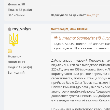
Дописів: 98
Подяк: 83 раз(и)
Записаний
Подякували за цей пост:
my_volyn
my_volyn
Листопад 21, 2024, 04:00:50
Цитата: Scannerist від Лис
Гадаю, AE3350 шикарний апарат, нав
купити десь. Що скажете про нього
Новачок
Дійсно, апарат чудовий. Передусім ти
Дописів: 14
відключень світла я випадково піймав
Подяк: 17 раз(и)
225 кГц, але не 153 (можливо, його у 
Записаний
користувався ним раніше передусім я
селективність, потужні станції поруч
приймав Radio Zet з Перемишля, хоч і
Denver TWR-804 (до речі у якого ок з ч
аналогових приймачів класу "дешевий 
доналаштовувати. Виконаний добротно
є ні занадто легким, ні важким. Спожив
Приймач все ж побутового класу, себт