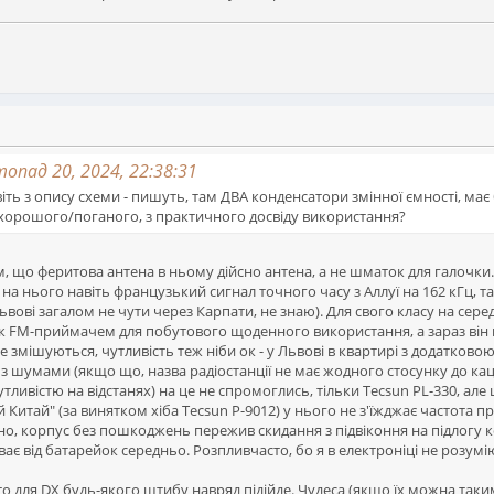
топад 20, 2024, 22:38:31
іть з опису схеми - пишуть, там ДВА конденсатори змінної ємності, має
 хорошого/поганого, з практичного досвіду використання?
м, що феритова антена в ньому дійсно антена, а не шматок для галочки
 на нього навіть французький сигнал точного часу з Аллуї на 162 кГц, т
Львові загалом не чути через Карпати, не знаю). Для свого класу на сере
к FM-приймачем для побутового щоденного використання, а зараз він 
 не змішуються, чутливість теж ніби ок - у Львові в квартирі з додатк
 з шумами (якщо що, назва радіостанції не має жодного стосунку до кац
утливістю на відстанях) на це не спромоглись, тільки Tecsun PL-330, але
Китай" (за винятком хіба Tecsun P-9012) у нього не з'їжджає частота п
, корпус без пошкоджень пережив скидання з підвіконня на підлогу ко
ає від батарейок середньо. Розпливчасто, бо я в електроніці не розуміюс
о для DX будь-якого штибу навряд підійде. Чудеса (якщо їх можна таким