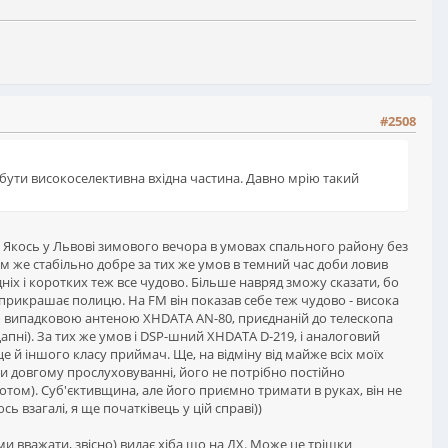
#2508
 бути високоселективна вхідна частина. Давно мрію такий
. Якось у Львові зимового вечора в умовах спального району без
ам же стабільно добре за тих же умов в темний час доби ловив
дніх і коротких теж все чудово. Більше навряд зможу сказати, бо
прикрашає полицю. На FM він показав себе теж чудово - висока
овою випадковою антеною XHDATA AN-80, приєднаній до телескопа
апні). За тих же умов і DSP-шний XHDATA D-219, і аналоговий
 це й іншого класу приймач. Ще, на відміну від майже всіх моїх
ри довгому прослуховуванні, його не потрібно постійно
том). Суб'єктивщина, але його приємно тримати в руках, він не
ь взагалі, я ще початківець у цій справі))
и вважати, звісно) видає хіба що на ДХ. Може це трішки