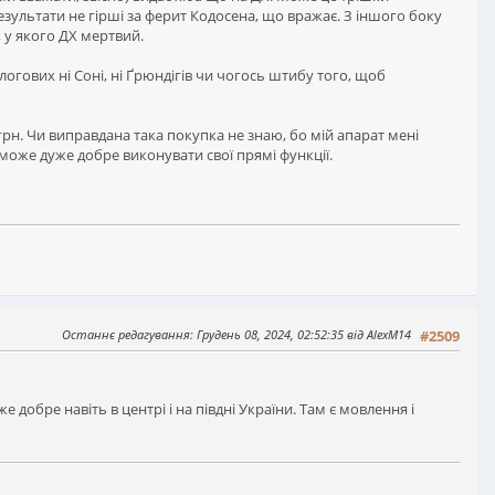
зультати не гірші за ферит Кодосена, що вражає. З іншого боку
, у якого ДХ мертвий.
логових ні Соні, ні Ґрюндігів чи чогось штибу того, щоб
 грн. Чи виправдана така покупка не знаю, бо мій апарат мені
і може дуже добре виконувати свої прямі функції.
Останнє редагування
: Грудень 08, 2024, 02:52:35 від AlexM14
#2509
же добре навіть в центрі і на півдні України. Там є мовлення і