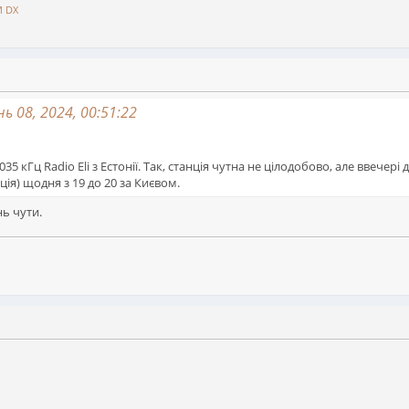
 DX
ь 08, 2024, 00:51:22
35 кГц Radio Eli з Естонії. Так, станція чутна не цілодобово, але ввечері 
нція) щодня з 19 до 20 за Києвом.
нь чути.