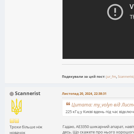
Подякували за цей пост:
jur_fm
,
Scannerist
Scannerist
Листопад 20, 2024, 22:38:31
Цитата: my_volyn від Листо
225 кГц у Києві вдень під час відклю
Гадаю, AE3350 шикарний апарат, навіт
Трохи більше ніж
десь. Що скажете про нього хорошого
новачок