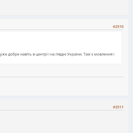
#2510
дуже добре навіть в центрі і на півдні України. Там є мовлення і
#2511