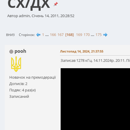
СХ/ДХ
Автор admin, Січень 14, 2011, 20:28:52
1
...
166
167
168
169
170
...
175
Сторінок
ВНИЗ
pooh
Листопад 14, 2024, 21:37:55
Записав 1278 кГц. 14.11.2024р. 20:11. П
Новачок на премодерації
Дописів: 2
Подяк: 4 раз(и)
Записаний