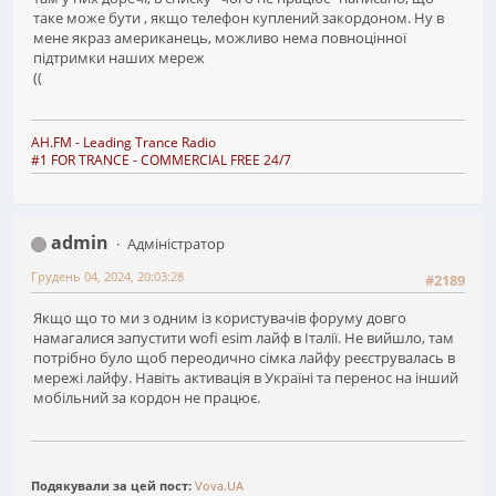
таке може бути , якщо телефон куплений закордоном. Ну в
мене якраз американець, можливо нема повноцінної
підтримки наших мереж
((
AH.FM
- Leading Trance Radio
#1 FOR TRANCE - COMMERCIAL FREE 24/7
admin
Адміністратор
Грудень 04, 2024, 20:03:28
#2189
Якщо що то ми з одним із користувачів форуму довго
намагалися запустити wofi esim лайф в Італії. Не вийшло, там
потрібно було щоб переодично сімка лайфу реєструвалась в
мережі лайфу. Навіть активація в Україні та перенос на інший
мобільний за кордон не працює.
Подякували за цей пост:
Vova.UA