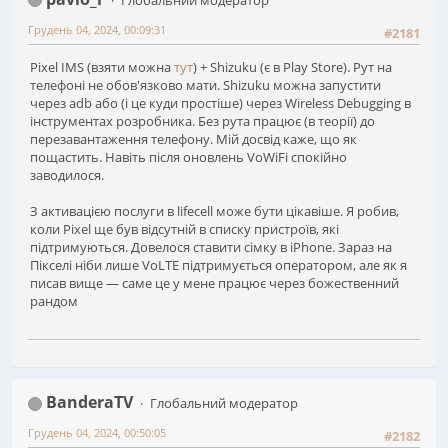
Грудень 04, 2024, 00:09:31
#2181
Pixel IMS (взяти можна
тут
) + Shizuku (є в Play Store). Рут на
телефоні не обов'язково мати. Shizuku можна запустити
через adb або (і це куди простіше) через Wireless Debugging в
інструментах розробника. Без рута працює (в теорії) до
перезавантаження телефону. Мій досвід каже, що як
пощастить. Навіть після оновлень VoWiFi спокійно
заводилося.
З активацією послуги в lifecell може бути цікавіше. Я робив,
коли Pixel ще був відсутній в списку пристроїв, які
підтримуються. Довелося ставити сімку в iPhone. Зараз на
Пікселі ніби лише VoLTE підтримується оператором, але як я
писав вище — саме це у мене працює через божественний
рандом
BanderaTV
Глобальний модератор
Грудень 04, 2024, 00:50:05
#2182