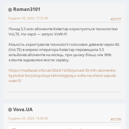
Roman3101
Грудень 03, 2024, 17:27:49
#2177
Понад 5,5 млн абонентів Київстар користуються технологією
VoLTE. На черзі — запуск VoWi-Fi
Кількість користувачів технології голосових дзвінків через 4G
(VoLTE) в мережі оператора Київстар перевищила 5,5
мільйонів абонентів на місяць, при цьому більш ніж 90%
клієнтів задоволені якістю сервісу.
https://mediasat.info/uk/2024/12/03/ponad-55-mln-abonentiv-
kyyivstar-korystuyutsya-tehnologiyeyu-volte-na-cherzi-zapusk-
vowi-fi/
Vova.UA
Грудень 03, 2024, 19:00:39
#2178