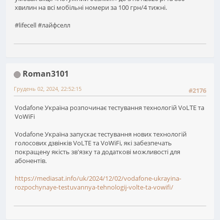
хвилин на всі мобільні номери за 100 грн/4 тижні.
#lifecell #лайфселл
Roman3101
Грудень 02, 2024, 22:52:15
#2176
Vodafone Україна розпочинає тестування технологій VoLTE та
VoWiFi
Vodafone Україна запускає тестування нових технологій
голосових дзвінків VoLTE та VoWiFi, які забезпечать
покращену якість зв'язку та додаткові можливості для
абонентів.
https://mediasat.info/uk/2024/12/02/vodafone-ukrayina-
rozpochynaye-testuvannya-tehnologij-volte-ta-vowifi/