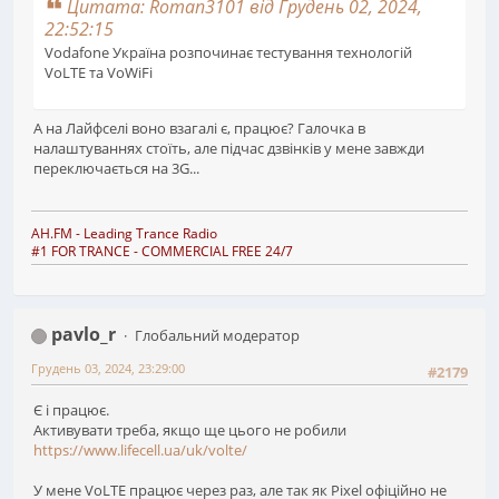
Цитата: Roman3101 від Грудень 02, 2024,
22:52:15
Vodafone Україна розпочинає тестування технологій
VoLTE та VoWiFi
А на Лайфселі воно взагалі є, працює? Галочка в
налаштуваннях стоїть, але підчас дзвінків у мене завжди
переключається на 3G...
AH.FM
- Leading Trance Radio
#1 FOR TRANCE - COMMERCIAL FREE 24/7
pavlo_r
Глобальний модератор
Грудень 03, 2024, 23:29:00
#2179
Є і працює.
Активувати треба, якщо ще цього не робили
https://www.lifecell.ua/uk/volte/
У мене VoLTE працює через раз, але так як Pixel офіційно не