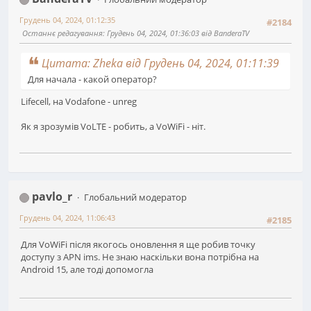
Грудень 04, 2024, 01:12:35
#2184
Останнє редагування
: Грудень 04, 2024, 01:36:03 від BanderaTV
Цитата: Zheka від Грудень 04, 2024, 01:11:39
Для начала - какой оператор?
Lifecell, на Vodafone - unreg
Як я зрозумів VoLTE - робить, а VoWiFi - ніт.
pavlo_r
Глобальний модератор
Грудень 04, 2024, 11:06:43
#2185
Для VoWiFi після якогось оновлення я ще робив точку
доступу з APN ims. Не знаю наскільки вона потрібна на
Android 15, але тоді допомогла