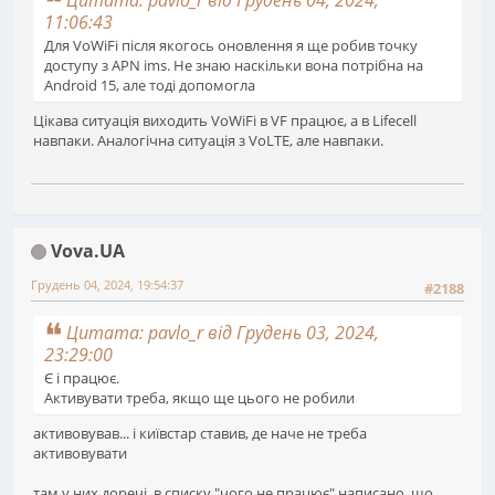
Цитата: pavlo_r від Грудень 04, 2024,
11:06:43
Для VoWiFi після якогось оновлення я ще робив точку
доступу з APN ims. Не знаю наскільки вона потрібна на
Android 15, але тоді допомогла
Цікава ситуація виходить VoWiFi в VF працює, а в Lifecell
навпаки. Аналогічна ситуація з VoLTE, але навпаки.
Vova.UA
Грудень 04, 2024, 19:54:37
#2188
Цитата: pavlo_r від Грудень 03, 2024,
23:29:00
Є і працює.
Активувати треба, якщо ще цього не робили
активовував... і київстар ставив, де наче не треба
активовувати
там у них доречі, в списку "чого не працює" написано, що