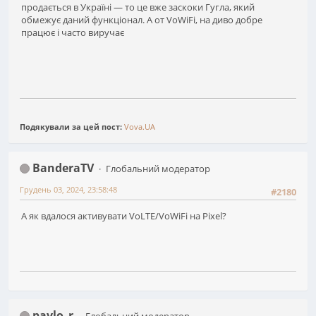
продається в Україні — то це вже заскоки Гугла, який
обмежує даний функціонал. А от VoWiFi, на диво добре
працює і часто виручає
Подякували за цей пост:
Vova.UA
BanderaTV
Глобальний модератор
Грудень 03, 2024, 23:58:48
#2180
А як вдалося активувати VoLTE/VoWiFi на Pixel?
pavlo_r
Глобальний модератор