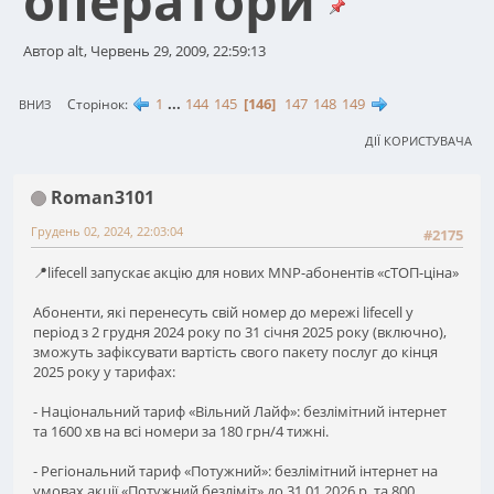
оператори
Автор alt, Червень 29, 2009, 22:59:13
1
...
144
145
146
147
148
149
Сторінок
ВНИЗ
ДІЇ КОРИСТУВАЧА
Roman3101
Грудень 02, 2024, 22:03:04
#2175
📍lifecell запускає акцію для нових MNP-абонентів «сТОП-ціна»
Aбоненти, які перенесуть свій номер до мережі lifecell у
період з 2 грудня 2024 року по 31 січня 2025 року (включно),
зможуть зафіксувати вартість свого пакету послуг до кінця
2025 року у тарифах:
- Національний тариф «Вільний Лайф»: безлімітний інтернет
та 1600 хв на всі номери за 180 грн/4 тижні.
- Регіональний тариф «Потужний»: безлімітний інтернет на
умовах акції «Потужний безліміт» до 31.01.2026 р. та 800