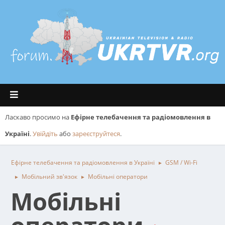
Ласкаво просимо на
Ефірне телебачення та радіомовлення в
Україні
.
Увійдіть
або
зареєструйтеся
.
Ефірне телебачення та радіомовлення в Україні
GSM / Wi-Fi
►
Мобільний зв'язок
Мобільні оператори
►
►
Мобільні