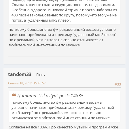
Слышать живые голоса ведущих, новости, поздравлялки.
Особенно в дороге. И никакой стрим с просто набором из
400 песен закольцованых по кругу, потому-что это уже не
поток, а "удаленный мп-3 плеер".
по-моему большинство фм радиостанций весьма успешно
начинают приближаться к режиму "удаленный мп-3 плеер"
но с рекламой, чем в итоге не сильно отличаются от
любительской инет-станции по музыке.
tandem33
Гість
Січень 18, 2012, 15:45:57
#33
Цитата: "iskostya" post=14835
по-моему большинство фм радиостанций весьма
успешно начинают приближаться к режиму "удаленный
мп-3 плеер" но с рекламой, чем в итоге не сильно
отличаются от любительской инет-станции по музыке.
Согласен на все 100%. Про качество музыки и программ уже