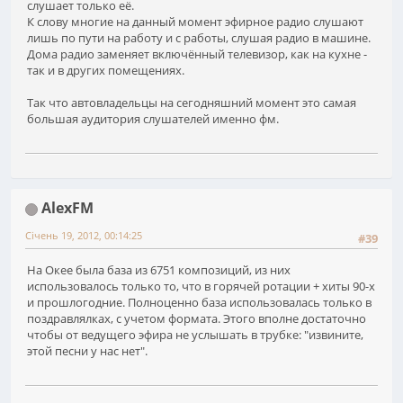
слушает только её.
К слову многие на данный момент эфирное радио слушают
лишь по пути на работу и с работы, слушая радио в машине.
Дома радио заменяет включённый телевизор, как на кухне -
так и в других помещениях.
Так что автовладельцы на сегодняшний момент это самая
большая аудитория слушателей именно фм.
AlexFM
Січень 19, 2012, 00:14:25
#39
На Окее была база из 6751 композиций, из них
использовалось только то, что в горячей ротации + хиты 90-х
и прошлогодние. Полноценно база использовалась только в
поздравлялках, с учетом формата. Этого вполне достаточно
чтобы от ведущего эфира не услышать в трубке: "извините,
этой песни у нас нет".