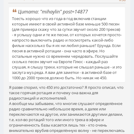
Цитата: "mihaylin" post=14877
Тоесть хорошо что из года в год включив станции
которые имеют в своей активной базе меньше 500 песен
(для примера скажу что за сутки звучит около 200 треков)
- я услышу одни и те же песни, от которых хочется просто-
напросто выключить радио и посмотреть какой-либо
фильм насколько бы я их ни любил раньше? Ерунда. Если
песня в активной ротации - она часто в эфире. Но
остальные нужно со временем чередовать. Послушайте
сколько песен звучит на Европе Плюс - каждый раз
слушая, я слышу треки, которые не слышал раньше - и это
заслуга муз.реда. А вам для заметки - в активной базе от
1000 до 2000 треков должно быть. Но никак не 450.
Я разве спорил, что 450 это достаточно? Я просто описал, что
такое горячая ротация и почему она важна для
радиостанций и исполнителей.
А вообще мы забываем, что многие слушают определённое
радио сравнительно небольшое время, а далее или
переключаются на другое, или занимаются другими делами,
т.е. кол-во ротаций того или иного трека в эфире и
ограниченность базы касается лишь тех - кто очень
внимательно врубив определённую волну - не переключаясь