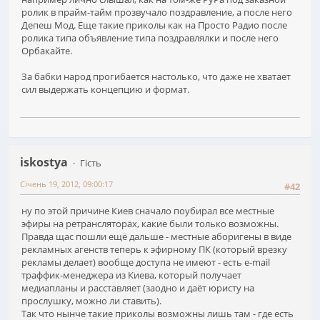
ролик в прайм-тайм прозвучало поздравление, а после него
Депеш Мод. Еще такие приколы как на Просто Радио после
ролика типа объявление типа поздравлялки и после него
Орбакайте.
За бабки народ прогибается настолько, что даже не хватает
сил выдержать концепцию и формат.
iskostya
Гість
Січень 19, 2012, 09:00:17
#42
ну по этой причине Киев сначало поубирал все местные
эфиры на ретрансляторах, какие были только возможны.
Правда щас пошли ещё дальше - местные аборигены в виде
рекламных агенств теперь к эфирному ПК (который врезку
рекламы делает) вообще доступа не имеют - есть е-mail
траффик-менеджера из Киева, который получает
медиапланы и расставляет (заодно и даёт юристу на
прослушку, можно ли ставить).
Так что нынче такие приколы возможны лишь там - где есть