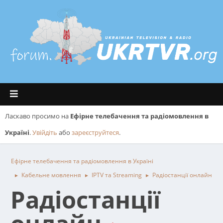
Ласкаво просимо на
Ефірне телебачення та радіомовлення в
Україні
.
Увійдіть
або
зареєструйтеся
.
Ефірне телебачення та радіомовлення в Україні
Кабельне мовлення
IPTV та Streaming
Радіостанції онлайн
►
►
►
Радіостанції