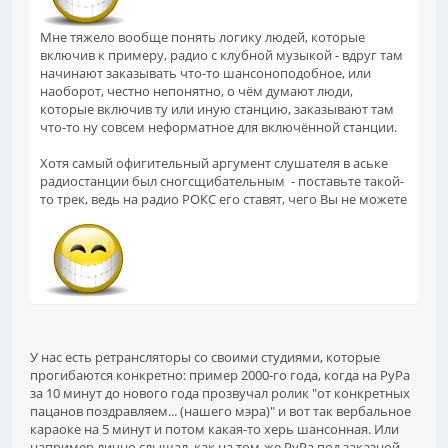
Мне тяжело вообще понять логику людей, которые
включив к примеру, радио с клубной музыкой - вдруг там
начинают заказывать что-то шансоноподобное, или
наоборот, честно непонятно, о чём думают люди,
которые включив ту или иную станцию, заказывают там
что-то ну совсем неформатное для включённой станции.
Хотя самый офигительный аргумент слушателя в аське
радиостанции был сногсщибательным - поставьте такой-
то трек, ведь на радио РОКС его ставят, чего Вы не можете
У нас есть ретрансляторы со своими студиями, которые
прогибаются конкретно: пример 2000-го года, когда на РуРа
за 10 минут до нового года прозвучал ролик "от конкретных
пацанов поздравляем... (нашего мэра)" и вот так вербальное
караоке на 5 минут и потом какая-то херь шансонная. Или
например лично слышал, как на том-же РуРа под заказной