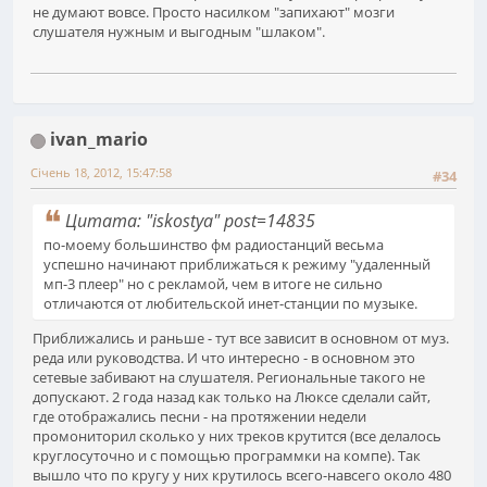
не думают вовсе. Просто насилком "запихают" мозги
слушателя нужным и выгодным "шлаком".
ivan_mario
Січень 18, 2012, 15:47:58
#34
Цитата: "iskostya" post=14835
по-моему большинство фм радиостанций весьма
успешно начинают приближаться к режиму "удаленный
мп-3 плеер" но с рекламой, чем в итоге не сильно
отличаются от любительской инет-станции по музыке.
Приближались и раньше - тут все зависит в основном от муз.
реда или руководства. И что интересно - в основном это
сетевые забивают на слушателя. Региональные такого не
допускают. 2 года назад как только на Люксе сделали сайт,
где отображались песни - на протяжении недели
промониторил сколько у них треков крутится (все делалось
круглосуточно и с помощью программки на компе). Так
вышло что по кругу у них крутилось всего-навсего около 480