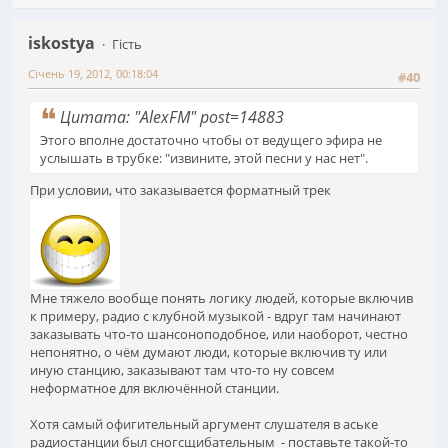
iskostya
Гість
Січень 19, 2012, 00:18:04
#40
Цитата: "AlexFM" post=14883
Этого вполне достаточно чтобы от ведущего эфира не
услышать в трубке: "извините, этой песни у нас нет".
При условии, что заказывается форматный трек
Мне тяжело вообще понять логику людей, которые включив
к примеру, радио с клубной музыкой - вдруг там начинают
заказывать что-то шансоноподобное, или наоборот, честно
непонятно, о чём думают люди, которые включив ту или
иную станцию, заказывают там что-то ну совсем
неформатное для включённой станции.
Хотя самый офигительный аргумент слушателя в аське
радиостанции был сногсщибательным - поставьте такой-то