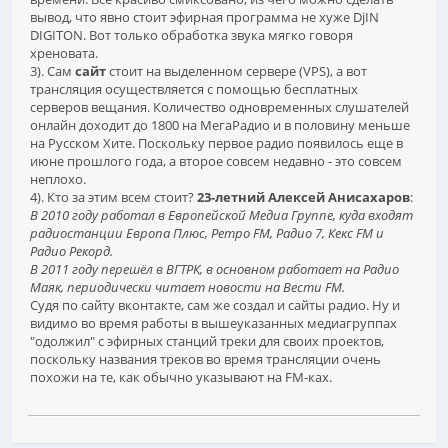
вывод, что явно стоит эфирная программа не хуже DjIN
DIGITON. Вот только обработка звука мягко говоря
хреновата.
3). Сам
сайт
стоит на выделенном сервере (VPS), а вот
трансляция осуществляется с помощью бесплатных
серверов вещания. Количество одновременных слушателей
онлайн доходит до 1800 на МегаРадио и в половину меньше
на Русском Хите. Поскольку первое радио появилось еще в
июне прошлого года, а второе совсем недавно - это совсем
неплохо.
4). Кто за этим всем стоит?
23-летний Алексей Анисахаров
:
В 2010 году работал в Европейской Медиа Группе, куда входят
радиостанции Европа Плюс, Ретро FM, Радио 7, Кекс FM и
Радио Рекорд.
В 2011 году перешёл в ВГТРК, в основном работает на Радио
Маяк, периодически читает новости на Вести FM.
Судя по сайту вконтакте, сам же создал и сайты радио. Ну и
видимо во время работы в вышеуказанных медиагруппах
"одолжил" с эфирных станций треки для своих проектов,
поскольку названия треков во время трансляции очень
похожи на те, как обычно указывают на FM-ках.