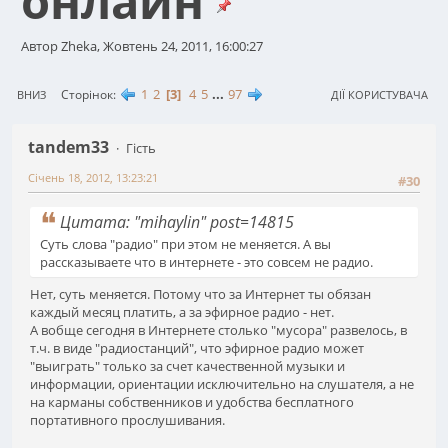
онлайн
Автор Zheka, Жовтень 24, 2011, 16:00:27
1
2
3
4
5
...
97
Сторінок
ВНИЗ
ДІЇ КОРИСТУВАЧА
tandem33
Гість
Січень 18, 2012, 13:23:21
#30
Цитата: "mihaylin" post=14815
Суть слова "радио" при этом не меняется. А вы
рассказываете что в интернете - это совсем не радио.
Нет, суть меняется. Потому что за Интернет ты обязан
каждый месяц платить, а за эфирное радио - нет.
А вобще сегодня в Интернете столько "мусора" развелось, в
т.ч. в виде "радиостанций", что эфирное радио может
"выиграть" только за счет качественной музыки и
информации, ориентации исключительно на слушателя, а не
на карманы собственников и удобства бесплатного
портативного прослушивания.