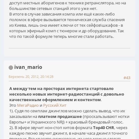
доступ местных аборигенов к технике ретранслятора, но на
большинстве сетевых станций этого уже нет.
В итоге в случае зависания компа или ещё каких-либо
поломок в эфире вызывается техническая служба спасения
из Киева, лишь она имеет ключи от тех сейфов\шкафов - в
которых эфирный комп с тюнером и др оборудование. Так
что по такой формуле теперь многие стали работать.
ivan_mario
Березень 20, 2012, 20:14:28
#43
А между тем на просторах интернета стартовало
несколько новых интернет-радиостанций с довольно
качественным оформлением и контентом
.
Это
МегаРадио
и
Русский Хит
1). Судя по семплам джинглов можно сделать вывод, что их
заказывали на
платном продакшне
(проскальзывают нотки
Европы+ и Украинского NRJ) + красивый брендовый голос.
2). В эфире звучит нон-стоп хитов формата
Top40 CHR
, через
каждую песню звучит джингл, в начале часа джингл точного
времени. Все красиво смиксовано, из чего можно сделать