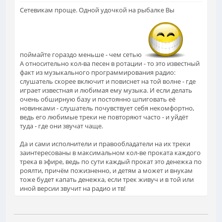
Сетевикам проще. Одной удочкой на рыбалке Вы
поймайте гораздо меньше - чем сетью
А относительно кол-ва песен в ротации - то это известный
факт из музыкального программирования радио:
слушатель скорее включит и повиснет на той волне - где
играет известная и любимая ему музыка. И если делать
очень обширную базу и постоянно шпиговать её
новинками - слушатель почувствует себя некомфортно,
ведь его любимые треки не повторяют часто - и уйдёт
туда - где они звучат чаще.
Да и сами исполнители и правообладатели на их треки
заинтересованы в максимальном кол-ве проката каждого
трека в эфире, ведь по сути каждый прокат это денежка по
роялти, причём пожизненно, и детям а может и внукам
тоже будет капать денежка, если трек живуч и в той или
иной версии звучит на радио и тв!