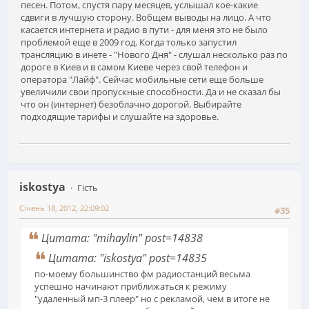
песен. Потом, спустя пару месяцев, услышал кое-какие
сдвиги в лучшую сторону. Вобщем выводы на лицо. А что
касается интернета и радио в пути - для меня это не было
проблемой еще в 2009 год. Когда только запустил
трансляцию в инете - "Нового Дня" - слушал несколько раз по
дороге в Киев и в самом Киеве через свой телефон и
оператора "Лайф". Сейчас мобильные сети еще больше
увеличили свои пропускные способности. Да и не сказал бы
что он (интернет) безоблачно дорогой. Выбирайте
подходящие тарифы и слушайте на здоровье.
iskostya
Гість
Січень 18, 2012, 22:09:02
#35
Цитата: "mihaylin" post=14838
Цитата: "iskostya" post=14835
по-моему большинство фм радиостанций весьма
успешно начинают приближаться к режиму
"удаленный мп-3 плеер" но с рекламой, чем в итоге не