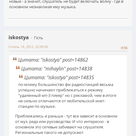
новые - а значит, слушатель не будет включать волну - где в
основном незнакомая ему музыка.
iskostya
Гість
Січень 18, 2012, 22:09:56
#36
Цитата: "iskostya" post=14862
Цитата: "mihaylin" post=14838
Цитата: "iskostya" post=14835
по-моему большинство фм радиостанций весьма
успешно начинают приближаться к режиму
"удаленный мп-3 плеер" но с рекламой, чем в итоге
не сильно отличаются от любительской инет-
станции по музыке.
Приближались и раньше - тут все зависит в основном
от муз. реда или руководства. И что интересно - в
основном это сетевые забивают на слушателя.
Региональные такого не допускают