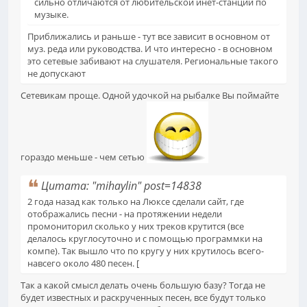
сильно отличаются от любительской инет-станции по
музыке.
Приближались и раньше - тут все зависит в основном от
муз. реда или руководства. И что интересно - в основном
это сетевые забивают на слушателя. Региональные такого
не допускают
Сетевикам проще. Одной удочкой на рыбалке Вы поймайте
гораздо меньше - чем сетью
Цитата: "mihaylin" post=14838
2 года назад как только на Люксе сделали сайт, где
отображались песни - на протяжении недели
промониторил сколько у них треков крутится (все
делалось круглосуточно и с помощью программки на
компе). Так вышло что по кругу у них крутилось всего-
навсего около 480 песен. [
Так а какой смысл делать очень большую базу? Тогда не
будет известных и раскрученных песен, все будут только