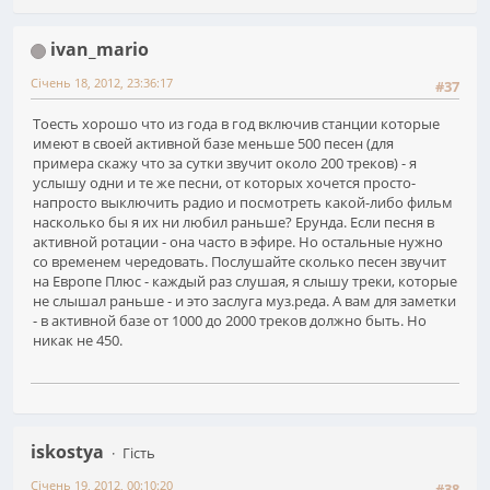
ivan_mario
Січень 18, 2012, 23:36:17
#37
Тоесть хорошо что из года в год включив станции которые
имеют в своей активной базе меньше 500 песен (для
примера скажу что за сутки звучит около 200 треков) - я
услышу одни и те же песни, от которых хочется просто-
напросто выключить радио и посмотреть какой-либо фильм
насколько бы я их ни любил раньше? Ерунда. Если песня в
активной ротации - она часто в эфире. Но остальные нужно
со временем чередовать. Послушайте сколько песен звучит
на Европе Плюс - каждый раз слушая, я слышу треки, которые
не слышал раньше - и это заслуга муз.реда. А вам для заметки
- в активной базе от 1000 до 2000 треков должно быть. Но
никак не 450.
iskostya
Гість
Січень 19, 2012, 00:10:20
#38