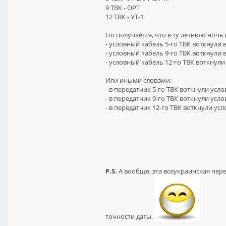
9 ТВК - ОРТ
12 ТВК - УТ-1
Но получается, что в ту летнюю ночь 
- условный кабель 5-го ТВК воткнули 
- условный кабель 9-го ТВК воткнули 
- условный кабель 12-го ТВК воткнули
Или иными словами:
- в передатчик 5-го ТВК воткнули усло
- в передатчик 9-го ТВК воткнули усло
- в передатчик 12-го ТВК воткнули ус
P.S.
А вообще, эта всеукраинская пер
точности даты.