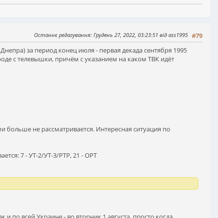
Останнє редагування
: Грудень 27, 2022, 03:23:51 від ass1995
#79
Днепра) за период конец июля - первая декада сентября 1995
роде с телевышки, причём с указанием на каком ТВК идёт
нами больше не рассматривается. Интересная ситуация по
ется: 7 - УТ-2/УТ-3/РТР, 21 - ОРТ
 и по всей Украине - во вторник 1 августа, просто когда