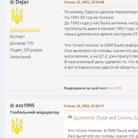
DeJar
Січень 22, 2022, 23:53:08
По-моему Одесса сделала перекоммут
На 1991-92 год не похоже.
До 1993 года у нас была антенна, нас
произошла даже в начале 1992 года, о
семье длительное время смотрели УТ-
Експерт
Дописів: 770
Что точно помню: в СМИ была информ
Подяк: 255 раз(и)
Уже вылетело из головы, какие это д
московским, а на ЦТ-2, уже присутств
Записаний
В назначенный день удивило то, что в 
А вот в Каменском одесской области, о
Подякували за цей пост:
ass1995
ass1995
Січень 23, 2022, 01:02:11
Глобальний модератор
Цитата: DeJar від Січень 22
Что точно помню: в СМИ была инфор
Уже вылетело из головы, какие это 