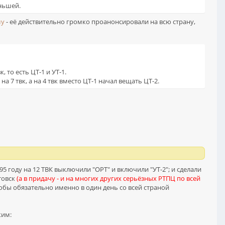
еньшей.
му
- её действительно громко проанонсировали на всю страну,
 то есть ЦТ-1 и УТ-1.
а 7 твк, а на 4 твк вместо ЦТ-1 начал вещать ЦТ-2.
95 году на 12 ТВК выключили "ОРТ" и включили "УТ-2"; и сделали
отовск
(а в придачу - и на многих других серьёзных РТПЦ по всей
тобы обязательно именно в один день со всей страной
ким: