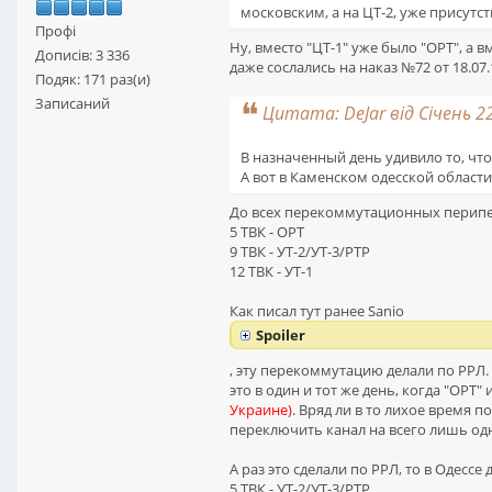
московским, а на ЦТ-2, уже присутст
Профі
Ну, вместо "ЦТ-1" уже было "ОРТ", а в
Дописів: 3 336
даже сослались на наказ №72 от 18.07.
Подяк: 171 раз(и)
Записаний
Цитата: DeJar від Січень 22
В назначенный день удивило то, что 
А вот в Каменском одесской области,
До всех перекоммутационных перипет
5 ТВК - ОРТ
9 ТВК - УТ-2/УТ-3/РТР
12 ТВК - УТ-1
Как писал тут ранее Sanio
Spoiler
, эту перекоммутацию делали по РРЛ. 
это в один и тот же день, когда "ОРТ
Украине)
. Вряд ли в то лихое время 
переключить канал на всего лишь од
А раз это сделали по РРЛ, то в Одессе
5 ТВК - УТ-2/УТ-3/РТР