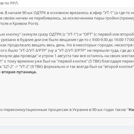
ві по РРЛ.
. В начале 90-ых ОДТРК в основном врезались в эфир "УТ-1" (а где-то 
тве своём ничем не перебивались, за исключением пары-тройки (преим
поле и Кривом Роге).
ретью кнопку" скинули сразу ОДТРК (с "УТ-1") и "ОРТ" (с первой или втор
резано в будние дни (не было вещания где-то с 9:00-9:30 до 16:00-17:0
 как продолжало вещать весь день. Но в некоторых городах, несмотр
того было "УТ-2/УТ-3/РТР" (ну а "УТ-2/УТ-3/РТР" не перешли туда, где до
кнули два провода" и утром 1 августа там всё осталось на своих местах.
1" к тому времени уже был на "первой кнопке" (5 ТВК) благодаря перек
 а "ЦТ-2" -> "УТ-2" (9 ТВК) формально и так всегда был на "второй кно
е вторая путаница.
-перекоммутационным процессам в Украине в 90-ых годах таков: "
На