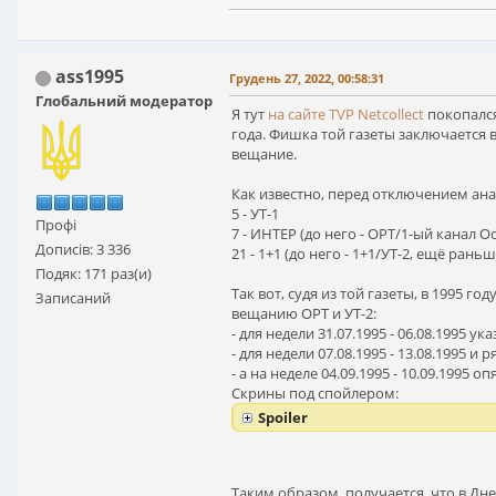
ass1995
Грудень 27, 2022, 00:58:31
Глобальний модератор
Я тут
на сайте TVP Netcollect
покопался
года. Фишка той газеты заключается 
вещание.
Как известно, перед отключением ана
5 - УТ-1
Профі
7 - ИНТЕР (до него - ОРТ/1-ый канал О
Дописів: 3 336
21 - 1+1 (до него - 1+1/УТ-2, ещё рань
Подяк: 171 раз(и)
Так вот, судя из той газеты, в 1995 
Записаний
вещанию ОРТ и УТ-2:
- для недели 31.07.1995 - 06.08.1995 ука
- для недели 07.08.1995 - 13.08.1995 и 
- а на неделе 04.09.1995 - 10.09.1995 оп
Скрины под спойлером:
Spoiler
Таким образом, получается, что в Дне