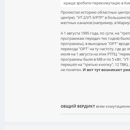
краще зробити перекомутацію в Киє
Пролистал историю областных центров
центре). "УТ-2/УТ-3/РТР" в большинс
местных каналов (например, в Мариу
А 1 августа 1995 года, по сути, на "т
программам передач тех годов) было у
программы), в выходные "ОРТ" вроде
перехода "ОРТ" на ту частоту, где до э
июля на 1 августа на этих РТПЦ "перем
программы были в МВ и по 5 кВт, "УТ-
перешёл на "третью кнопку", 12 ТВК),
не понятен.
И вот тут возникает уж
ОБЩИЙ ВЕРДИКТ
всем комутационно