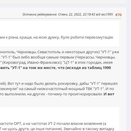
Останнє редагування
: Січень 22, 2022, 22:18:43 від ass1995
#76
ами є різна, краще, на мою думку, було робити перекомутацію
ернополь, Черновцы, Севастополь и некоторых других) "УТ-1" уже
а) "УТ-1" был либо вообще самым первым (Черкассы, Черновцы,
(Кировоград, Ивано-Франковск); "ЦТ-1" в этих городах, имея
ить "УТ-1" на том же месте, что (исходя из таблиц 1990
тьей). Вот тут и надо было делать рокировку, дабы "УТ-1" перешёл
ерекинули" на самый низкочастотный мощный ТВК "УТ-1". И по
Ц это выполнили, на других - почему-то проигнорировали.
И вот
астоти ОРТ, а на частотах УТ-2 почали власне мовлення (а
РТ чи щось друге, це інше питання). Звичайно в такому випадку