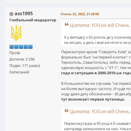
ass1995
Січень 22, 2022, 21:28:58
Глобальний модератор
Цитата: YU/Lviv від Січень 
А у випадку з 92 роком де у кожном
на місцях, а десь і взагалі нічого не 
Пересмотрел архив "Говорить Київ" за
Профі
формально был "на первой кнопке": т
Дописів: 3 336
Тернополь, Севастополь), либо перед
Подяк: 171 раз(и)
одинаковую мощность с "УТ-1", тем н
Записаний
года и ситуации в 2000-2010-ых го
В большинстве же случаев, "на первой 
на более выгодную частоту. И судя п
ходу даже дату обозначили - 30 декаб
тут возникает первая путаница.
Цитата: YU/Lviv від Січень 
Перекомутацію в 95 році я б назвав
насправді залишилися на них, тільки