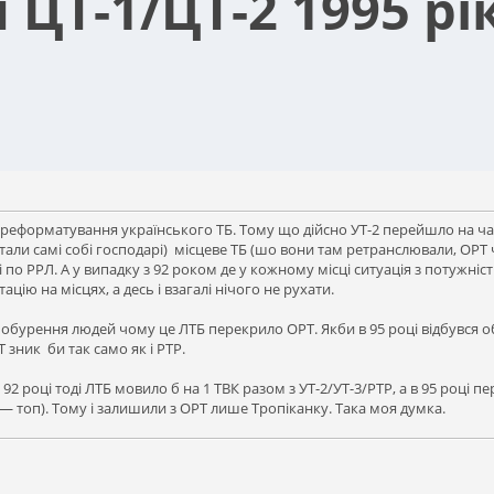
ЦТ-1/ЦТ-2 1995 рі
ереформатування українського ТБ. Тому що дійсно УТ-2 перейшло на час
стали самі собі господарі) місцеве ТБ (шо вони там ретранслювали, ОРТ
по РРЛ. А у випадку з 92 роком де у кожному місці ситуація з потужні
ію на місцях, а десь і взагалі нічого не рухати.
обурення людей чому це ЛТБ перекрило ОРТ. Якби в 95 році відбувся об
 зник би так само як і РТР.
2 році тоді ЛТБ мовило б на 1 ТВК разом з УТ-2/УТ-3/РТР, а в 95 році п
— топ). Тому і залишили з ОРТ лише Тропіканку. Така моя думка.