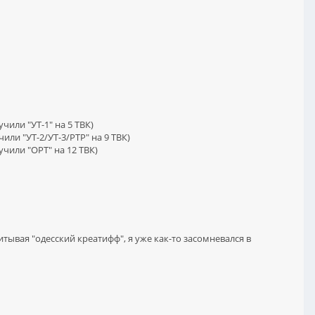
чили "УТ-1" на 5 ТВК)
или "УТ-2/УТ-3/РТР" на 9 ТВК)
учили "ОРТ" на 12 ТВК)
итывая "одесский креатифф", я уже как-то засомневался в