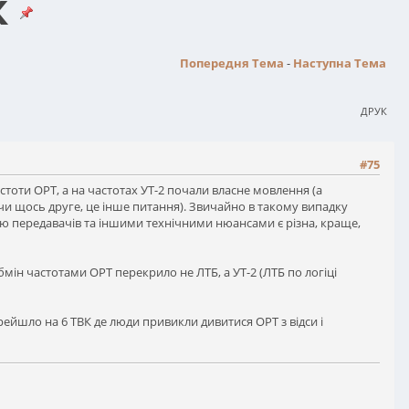
к
Попередня Тема
-
Наступна Тема
ДРУК
#75
тоти ОРТ, а на частотах УТ-2 почали власне мовлення (а
 чи щось друге, це інше питання). Звичайно в такому випадку
стю передавачів та іншими технічними нюансами є різна, краще,
мін частотами ОРТ перекрило не ЛТБ, а УТ-2 (ЛТБ по логіці
ерейшло на 6 ТВК де люди привикли дивитися ОРТ з відси і