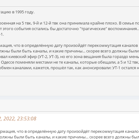
ацию в 1995 году.
троенная на 5 твк, 9-й и 12-й твк она принимала крайне плохо. В семье
т этого события остались бы достаточно "трагические" воспоминания..
1.
ация, что в определённую дату произойдёт перекоммутация каналов п
олжны были быть каналы, и какие причины... скорее всего должны были 
овал киевский эфир (УТ-2, УТ-3), но его зона вещания была гораздо мен
Одессе поменяли местами не те каналы, которые обещали, а 5 и 12 твк, 
бмен каналами, кажется, прошёл так, как анонсировали: УТ-1 остался на 
, 2022, 23:53:08
мация, что в определённую дату произойдёт перекоммутация каналов
должны были быть каналы, и какие причины... скорее всего должны был