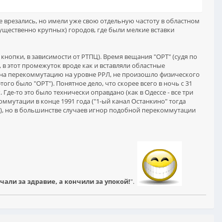
не врезались, но имели уже свою отдельную частоту в областном
ущественно крупных) городов, где были мелкие вставки
ой кнопки, в зависимости от РТПЦ). Время вещания "ОРТ" (судя по
0, в этот промежуток вроде как и вставляли областные
я на перекоммутацию на уровне РРЛ, не произошло физического
 этого было "ОРТ"). Понятное дело, что скорее всего в ночь с 31
 Где-то это было технически оправдано (как в Одессе - все три
оммутации в конце 1991 года ("1-ый канал Останкино" тогда
пке"), но в большинстве случаев игнор подобной перекоммутации
чали за здравие, а кончили за упокой!
".