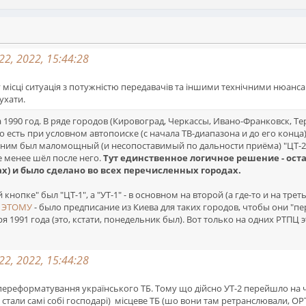
22, 2022, 15:44:28
у місці ситуація з потужністю передавачів та іншими технічними нюанс
рухати.
 1990 год. В ряде городов (Кировоград, Черкассы, Ивано-Франковск, Т
о есть при условном автопоиске (с начала ТВ-диапазона и до его конц
 ним был маломощный (и несопоставимый по дальности приёма) "ЦТ-2" 
е менее шёл после него.
Тут единственное логичное решение - остав
дах) и было сделано во всех перечисленных городах.
кнопке" был "ЦТ-1", а "УТ-1" - в основном на второй (а где-то и на тре
о
ЭТОМУ
- было предписание из Киева для таких городов, чтобы они "п
ря 1991 года (это, кстати, понедельник был). Вот только на одних РТП
22, 2022, 15:44:28
 переформатування українського ТБ. Тому що дійсно УТ-2 перейшло на ч
 стали самі собі господарі) місцеве ТБ (шо вони там ретранслювали, О