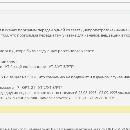
 в сканах программ передач одной из газет Днепропетровска (нынче - 
в том, что программа передач там указана для каналов, вещавших в го
лога в Днепре была следующая расстановка частот:
станкино)
ше - УТ-2, ещё-ещё раньше - УТ-2/УТ-3/РТР)
году УТ-1 вещал на 5 ТВК, что сомнению не подлежит и в данном случае 
зывается: 7 - ОРТ, 21 - УТ-2/УТ-3/РТР
ряда других недель включительно с неделей 28.08.1995 - 03.09.1995 указыва
ять как в конце июля - начале августа: 7 - ОРТ, 21 - УТ-2/УТ-3/РТР
пре в 1995 году изначально была перекоммутация между ОРТ и УТ-2 (как