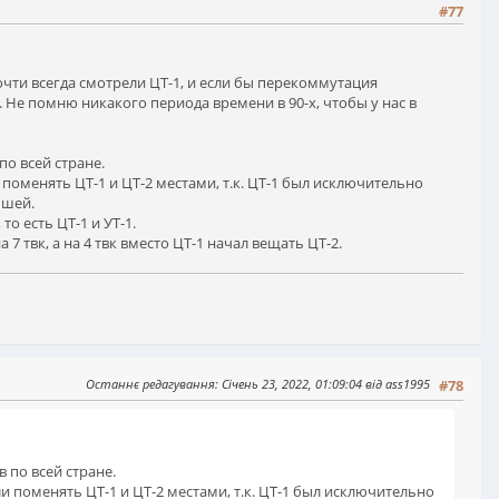
#77
 почти всегда смотрели ЦТ-1, и если бы перекоммутация
. Не помню никакого периода времени в 90-х, чтобы у нас в
о всей стране.
поменять ЦТ-1 и ЦТ-2 местами, т.к. ЦТ-1 был исключительно
ьшей.
то есть ЦТ-1 и УТ-1.
7 твк, а на 4 твк вместо ЦТ-1 начал вещать ЦТ-2.
Останнє редагування
: Січень 23, 2022, 01:09:04 від ass1995
#78
 по всей стране.
и поменять ЦТ-1 и ЦТ-2 местами, т.к. ЦТ-1 был исключительно