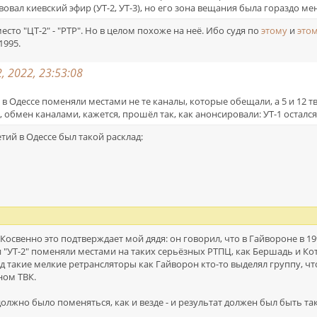
вовал киевский эфир (УТ-2, УТ-3), но его зона вещания была гораздо м
место "ЦТ-2" - "РТР". Но в целом похоже на неё. Ибо судя по
этому
и
это
1995.
, 2022, 23:53:08
в Одессе поменяли местами не те каналы, которые обещали, а 5 и 12 твк,
 обмен каналами, кажется, прошёл так, как анонсировали: УТ-1 остался н
ий в Одессе был такой расклад:
Косвенно это подтверждает мой дядя: он говорил, что в Гайвороне в 19
" и "УТ-2" поменяли местами на таких серьёзных РТПЦ, как Бершадь и К
под такие мелкие ретрансляторы как Гайворон кто-то выделял группу, ч
ном ТВК.
 должно было поменяться, как и везде - и результат должен был быть та