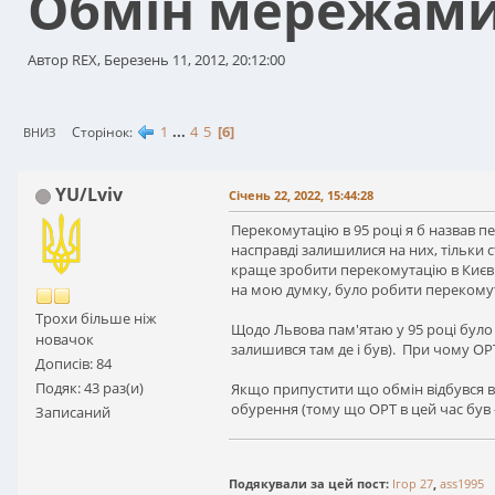
Обмін мережами 
Автор REX, Березень 11, 2012, 20:12:00
1
...
4
5
6
Сторінок
ВНИЗ
YU/Lviv
Січень 22, 2022, 15:44:28
Перекомутацію в 95 році я б назвав п
насправді залишилися на них, тільки 
краще зробити перекомутацію в Києві 
на мою думку, було робити перекомутац
Трохи більше ніж
Щодо Львова пам'ятаю у 95 році було 
новачок
залишився там де і був). При чому ОРТ
Дописів: 84
Подяк: 43 раз(и)
Якщо припустити що обмін відбувся в 9
обурення (тому що ОРТ в цей час був 
Записаний
Подякували за цей пост:
Ігор 27
,
ass1995