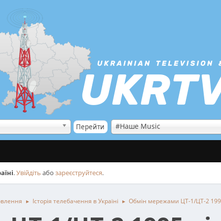
#Наше Music
аїні
.
Увійдіть
або
зареєструйтеся
.
овлення
Історія телебачення в Україні
Обмін мережами ЦТ-1/ЦТ-2 199
►
►