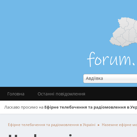
Авдіївка
Головна
Останні повідомлення
Ласкаво просимо на
Ефірне телебачення та радіомовлення в Укр
Ефірне телебачення та радіомовлення в Україні
Наземне ефірне м
►