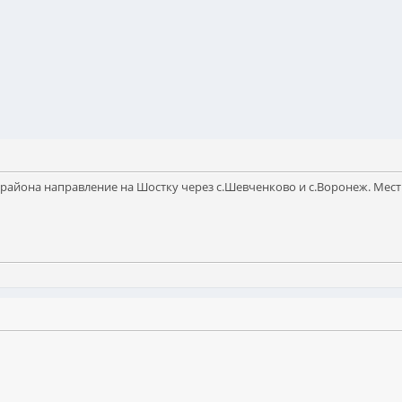
района направление на Шостку через с.Шевченково и с.Воронеж. Местн