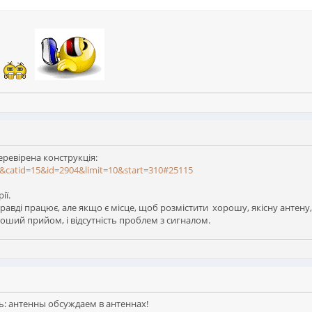
еревірена конструкція:
w&catid=15&id=2904&limit=10&start=310#25115
ії.
правді працює, але якщо є місце, щоб розмістити хорошу, якісну антену
оший прийом, і відсутність проблем з сигналом.
ь: антенны обсуждаем в антеннах!