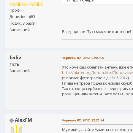
тут про тюнеры!
Профі
Дописів: 1 483
Подяк: 3 раз(и)
Записаний
Влад, прости. Тут смысл не в антенне!
fediv
Червень 02, 2012, 22:09:55
Гість
Хто хоче сам склепати антену, вже є п
Записаний
http://ukrtvr.org/forum.html?func=vie
(я поклав фотографію від 25.05.2012)
І пива не треба ! Одна консерва скумбр
Так от, якщо серйозно: я перевірив, с
розміщенням антени. Зате потім - хор
AlexFM
Червень 02, 2012, 22:21:54
Мужики, давайте Админа не волноват