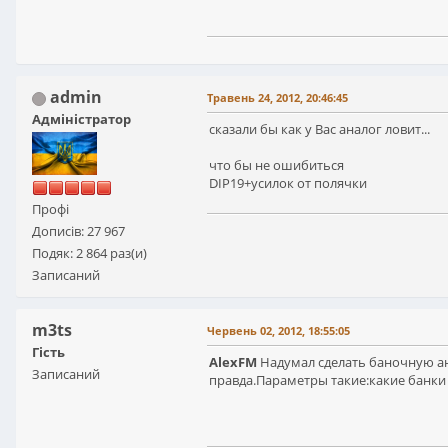
admin
Травень 24, 2012, 20:46:45
Адміністратор
сказали бы как у Вас аналог ловит...
что бы не ошибиться
DIP19+усилок от полячки
Профі
Дописів: 27 967
Подяк: 2 864 раз(и)
Записаний
m3ts
Червень 02, 2012, 18:55:05
Гість
AlexFM
Надумал сделать баночную ант
Записаний
правда.Параметры такие:какие банки б