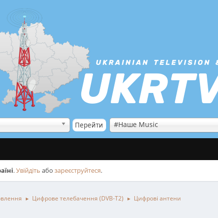
#Наше Music
аїні
.
Увійдіть
або
зареєструйтеся
.
овлення
Цифрове телебачення (DVB-T2)
Цифрові антени
►
►