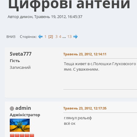
Цифрові антени
Автор димон, Травень 19, 2012, 16:45:37
1
2
3
4
...
13
Сторінок
ВНИЗ
Sveta777
Травень 23, 2012, 12:14:11
Гість
Теща живет в с.Полошки Глуховского 
Записаний
яме. С уважением.
admin
Травень 23, 2012, 12:17:35
Адміністратор
глянул рельеф
всё ок