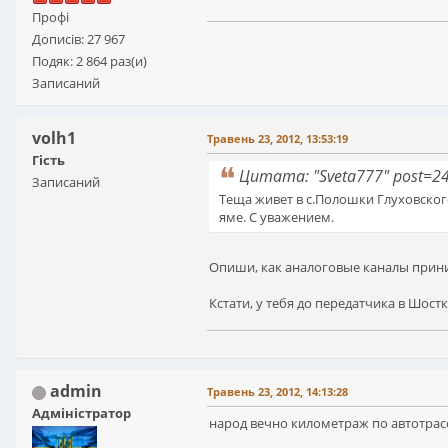
Профі
Дописів: 27 967
Подяк: 2 864 раз(и)
Записаний
volh1
Травень 23, 2012, 13:53:19
Гість
Цитата: "Sveta777" post=2
Записаний
Теща живет в с.Полошки Глуховског
яме. С уважением.
Опиши, как аналоговые каналы принима
Кстати, у тебя до передатчика в Шостк
admin
Травень 23, 2012, 14:13:28
Адміністратор
народ вечно километраж по автотрас