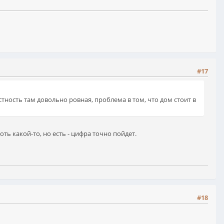
#17
ность там довольно ровная, проблема в том, что дом стоит в
ть какой-то, но есть - цифра точно пойдет.
#18