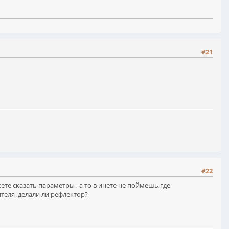
#21
#22
ете сказать параметры , а то в инете не поймешь,где
ителя ,делали ли рефлектор?