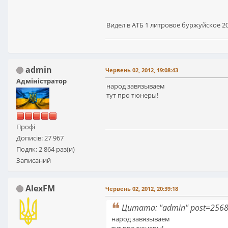
Видел в АТБ 1 литровое буржуйское 20
admin
Червень 02, 2012, 19:08:43
Адміністратор
народ завязываем
тут про тюнеры!
Профі
Дописів: 27 967
Подяк: 2 864 раз(и)
Записаний
AlexFM
Червень 02, 2012, 20:39:18
Цитата: "admin" post=256
народ завязываем