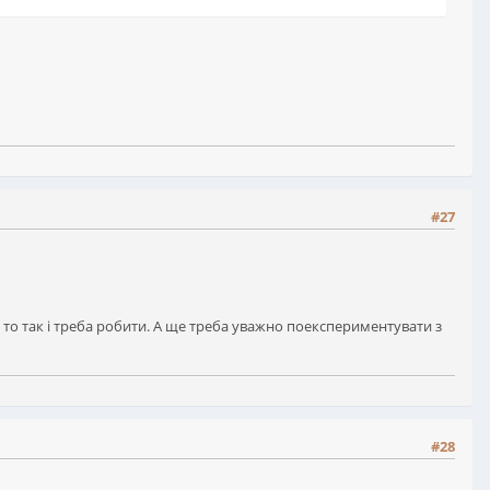
#27
, то так і треба робити. А ще треба уважно поекспериментувати з
#28