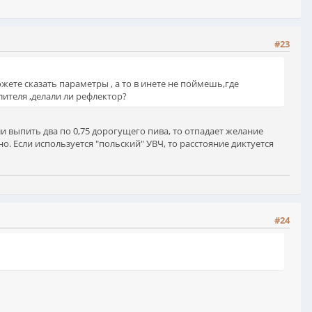
#23
жете сказать параметры , а то в инете не поймешь,где
лителя ,делали ли рефлектор?
ли выпить два по 0,75 дорогущего пива, то отпадает желание
. Если используется "польский" УВЧ, то расстояние диктуется
#24