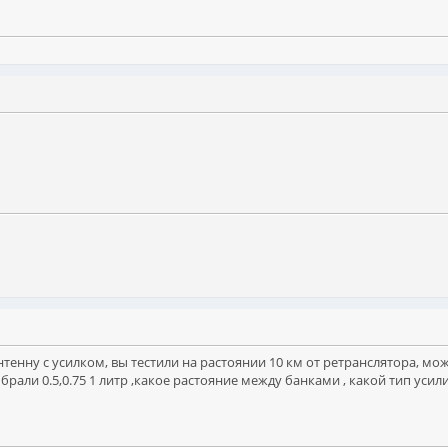
енну с усилком, вы тестили на растоянии 10 км от ретранслятора, мож
рали 0.5,0.75 1 литр ,какое растояние между банками , какой тип усил