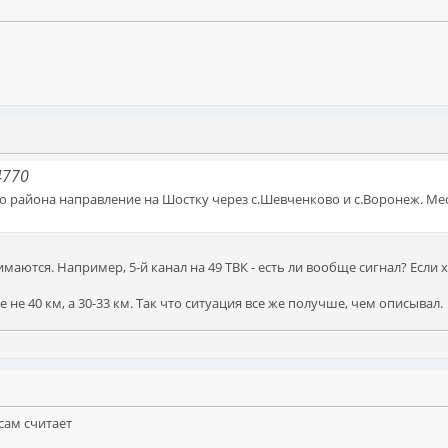
4770
о района направление на Шостку через с.Шевченково и с.Воронеж. Мест
ются. Например, 5-й канал на 49 ТВК - есть ли вообще сигнал? Если хо
е не 40 км, а 30-33 км. Так что ситуация все же получше, чем описывал.
сам считает