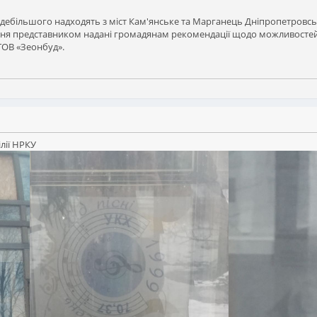
 здебільшого надходять з міст Кам'янське та Марганець Дніпропетровс
ння представником надані громадянам рекомендації щодо можливостей 
ОВ «Зеонбуд».
лії НРКУ