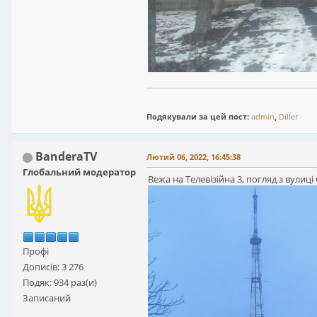
Подякували за цей пост:
admin
,
Diller
BanderaTV
Лютий 06, 2022, 16:45:38
Глобальний модератор
Вежа на Телевізійна 3, погляд з вулиці 
Профі
Дописів: 3 276
Подяк: 934 раз(и)
Записаний