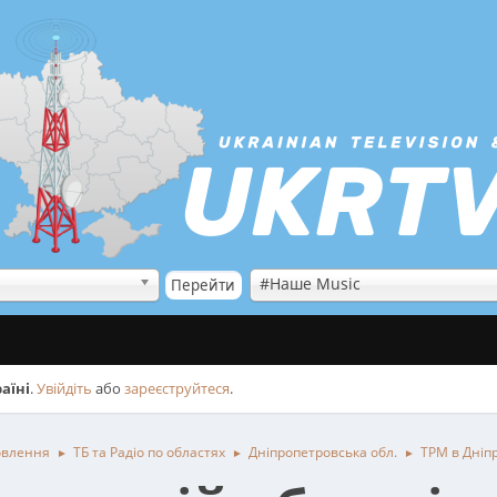
#Наше Music
аїні
.
Увійдіть
або
зареєструйтеся
.
овлення
ТБ та Радіо по областях
Дніпропетровська обл.
ТРМ в Дніп
►
►
►