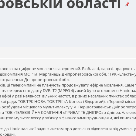
ровській області
ового на цифрове мовлення завершений. В області, наразі, працюють три
діокомпанія МСТ" м. Марганець Дніпропетровської обл. ; ТРК «Електа»
травенськ Дніпропетровської обл.
ків, ці телекомпанії не планують продовжувати ефірне мовлення. Саме т
х телемереж стандарту DVB–T2 (MPEG 4) , який було оголошено Націон
ефірі у разі наявності вільних частот, в різних населених пунктах обла
кої ради, ТОВ ТРК НОВА, ТОВ ТРК «А-бізнес» (Відкритий), «Перший міський
розбудови місцевого мультиплексу у м. Першотравенськ Дніпропетров
а ТОВ «ТЕЛЕВІЗІЙНА КОМПАНІЯ «ПРИВАТ ТБ ДНІПРО» з Дніпра. Але опе
ицтво мультиплексу у зв'язку з фінансовими труднощами, які виникли
ся до Національної ради із листом про дозвіл на відхилення від умов лі
оковані.