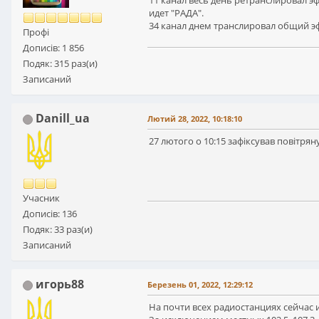
11 канал весь день ретранслировал 
идет "РАДА".
34 канал днем транслировал общий э
Профі
Дописів: 1 856
Подяк: 315 раз(и)
Записаний
Danill_ua
Лютий 28, 2022, 10:18:10
27 лютого о 10:15 зафіксував повітрян
Учасник
Дописів: 136
Подяк: 33 раз(и)
Записаний
игорь88
Березень 01, 2022, 12:29:12
На почти всех радиостанциях сейчас