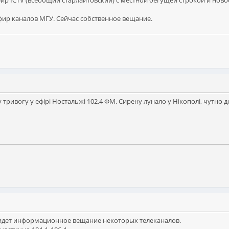
эфир ICTV (всеобщий старлайтовский) с местной бегущей строкой и но
фир каналов МГУ. Сейчас собственное вещание.
у тривогу у ефірі Ностальжі 102.4 ФМ. Сирену лунало у Нікополі, чутно д
 идет информационное вещание некоторых телеканалов.