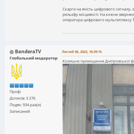
Скарги на якість цифрового сигналу,
рельєфу місцевості. На кожне зверне
оператора цифрового мультиплексу Т
BanderaTV
Лютий 06, 2022, 16:39:15
Глобальний модератор
Колишнє приміщення Дніпровської фі
Профі
Дописів: 3 276
Подяк: 934 раз(и)
Записаний