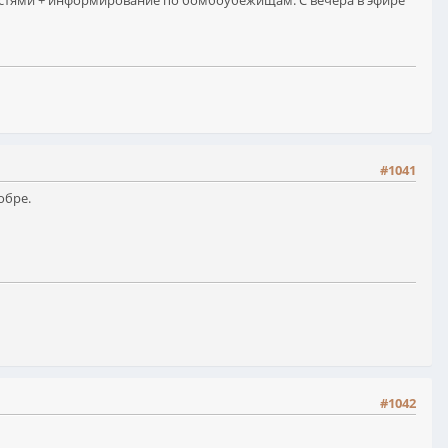
востями + информирование по бомбоубежищам. С вечера в эфире
#1041
обре.
#1042