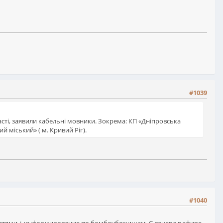
#1039
ласті, заявили кабельні мовники. Зокрема: КП «Дніпровська
й міський» ( м. Кривий Ріг).
#1040