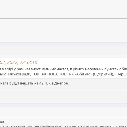
2, 2022, 22:33:10
в ефірі у разі наявності вільних частот, в різних населених пунктах об
кої міської ради, ТОВ ТРК НОВА, ТОВ ТРК «А-бізнес» (Відкритий), «Перши
нала будут вещать на 42 ТВК в Днепре.
ал.