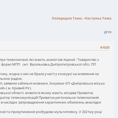
Попередня Тема
-
Наступна Тема
ДРУК
#1035
 телекомпанії, які мають аналогові ліцензії : Товариство з
 у формі МПП смт Васильківка Дніпропетровської обл.; ПП
ому, жодна з них не брала участі у конкурсі на мовлення на
альною радою.
сті, заявили кабельні мовники. Зокрема: КП «Дніпровська міська
» ( м. Кривий Ріг).
ської області, мовити в якому мають місцева Приватна
ратор телекомунікацій Приватна регіональна телекомпанія
 в наслідок запровадження карантинних обмежень внаслідок
цензії та призупинення розбудови мультиплексу. У 2021му році