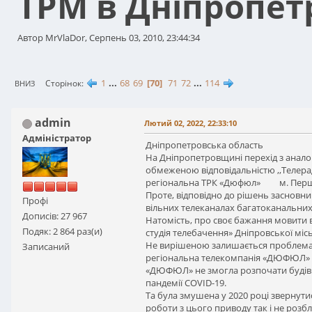
ТРМ в Дніпропет
Автор MrVlaDor, Серпень 03, 2010, 23:44:34
1
...
68
69
70
71
72
...
114
Сторінок
ВНИЗ
admin
Лютий 02, 2022, 22:33:10
Адміністратор
Дніпропетровська область
На Дніпропетровщині перехід з аналог
обмеженою відповідальністю ,,Телера
регіональна ТРК «Дюфюл» м. Першо
Проте, відповідно до рішень засновни
Профі
вільних телеканалах багатоканальни
Дописів: 27 967
Натомість, про своє бажання мовити в 
Подяк: 2 864 раз(и)
студія телебачення» Дніпровської місь
Не вирішеною залишається проблема 
Записаний
регіональна телекомпанія «ДЮФЮЛ» т
«ДЮФЮЛ» не змогла розпочати будівн
пандемії COVID-19.
Та була змушена у 2020 році звернути
роботи з цього приводу так і не розбл