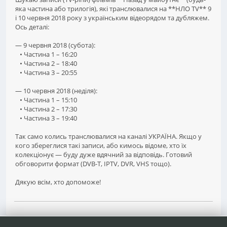
яка частина або трилогія), які транслювалися на **НЛО TV** 9
і 10 червня 2018 року з українським відеорядом та дубляжем.
Ось деталі:
— 9 червня 2018 (субота):
• Частина 1 – 16:20
• Частина 2 – 18:40
• Частина 3 – 20:55
— 10 червня 2018 (неділя):
• Частина 1 – 15:10
• Частина 2 – 17:30
• Частина 3 – 19:40
Так само колись транслювалися на каналі УКРАЇНА. Якщо у
кого збереглися такі записи, або кимось відоме, хто їх
колекціонує — буду дуже вдячний за відповідь. Готовий
обговорити формат (DVB-T, IPTV, DVR, VHS тощо).
Дякую всім, хто допоможе!
1
...
112
113
114
Сторінок
НАГОРУ
ДІЇ КОРИСТУВАЧА