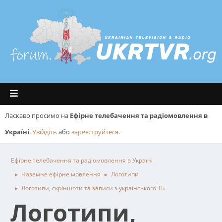
Ласкаво просимо на
Ефірне телебачення та радіомовлення в
Україні
.
Увійдіть
або
зареєструйтеся
.
Ефірне телебачення та радіомовлення в Україні
Наземне ефірне мовлення
Логотипи
►
►
Логотипи, скріншоти та записи з українського ТБ
►
Логотипи,