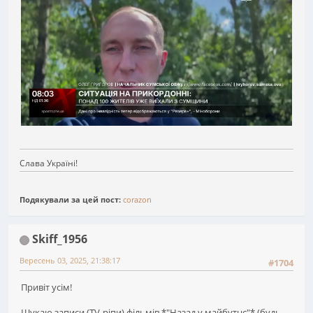
Слава Україні!
Подякували за цей пост:
corazon
Skiff_1956
Вересень 03, 2025, 21:38:17
#1704
Привіт усім!
Шукаю записи (TV-ріпи) фільмів *"Назад у майбутнє"* (будь-