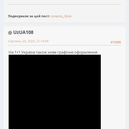
Подякували за цей пост:
corazon
,
Qolo
UzUA108
Серпень 24, 2024, 21:14:09
#1696
На 1+1 Україна також нове графічне оформлення