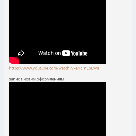
https://www.youtube.com/watch?v=arIc_nEpEW8
запис з новим оформленням