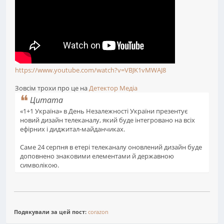
https://www.youtube.com/watch?v=VBJK1vMWAJ8
Зовсім трохи про це на
Детектор Медіа
Цитата
«1+1 Україна» в День Незалежності України презентує
новий дизайн телеканалу, який буде інтегровано на всіх
ефірних і диджитал-майданчиках.
Саме 24 серпня в етері телеканалу оновлений дизайн буде
доповнено знаковими елементами й державною
символікою.
Подякували за цей пост:
corazon