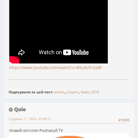
https://www.youtube.com/watch?v=BXu6LPr3u08
Подякували за цей пост:
admin
,
corazon
,
Radio_2019
Qolo
Грудень 11, 2024, 03:04:15
#1698
Новий логотип Розпакуй TV