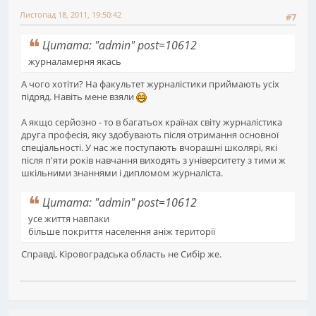
Листопад 18, 2011, 19:50:42
#7
Цитата: "admin" post=10612
журналамерня якась
А чого хотіти? На факультет журналістики приймають усіх
підряд. Навіть мене взяли
А якщо серйозно - то в багатьох країнах світу журналістика
друга професія, яку здобувають після отримання основної
спеціальності. У нас же поступають вчорашні школярі, які
після п'яти років навчання виходять з університету з тими ж
шкільними знаннями і дипломом журналіста.
Цитата: "admin" post=10612
усе життя навпаки
більше покриття населення аніж території
Справді, Кіровоградська область не Сибір же.