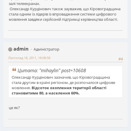
залі телеекранах.
Олександр Курдінович також зауважив, що Кіровоградщина
стала одним із лідерів із впровадження системи цифрового
мовлення завдяки серйозній підтримці керівництва області.
admin
Адміністратор
Листопад 18, 2011, 18:08:58
#4
Цитата: "mihaylin" post=10608
Олександр Курдінович зазначив, що Кіровоградщина
стала другим в країні регіоном, де розпочалося цифрове
мовлення.
Відсоток охоплення території області
становитиме 80, а населення 60%.
це як?