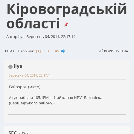
Кiровоградськiй
областi
Автор Ilya, Вересень 04, 2011, 22:17:14
1
2
3
...
45
Сторінок
ВНИЗ
ДІЇ КОРИСТУВАЧА
Ilya
Вересень 04, 2011, 22:17:14
Гайворон (місто)
А где забыли 105.1FM - "1-ий канал НРУ" Баланівка
(Бершадського району)?
SFC
Гість