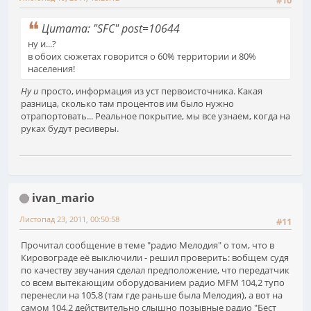
#10
Цитата: "SFC" post=10644
ну и...?
в обоих сюжетах говорится о 60% территории и 80%
населения!
Ну и
просто, информация из уст первоисточника. Какая
разница, сколько там процентов им было нужно
отрапортовать... Реальное покрытие, мы все узнаем, когда на
руках будут ресиверы.
ivan_mario
Листопад 23, 2011, 00:50:58
#11
Прочитал сообщение в теме "радио Мелодия" о том, что в
Кировограде её выключили - решил проверить: вобщем судя
по качеству звучания сделал предположение, что передатчик
со всем вытекающим оборудованием радио MFM 104,2 тупо
перенесли на 105,8 (там где раньше была Мелодия), а вот на
самом 104,2 действительно слышно позывные радио "Бест