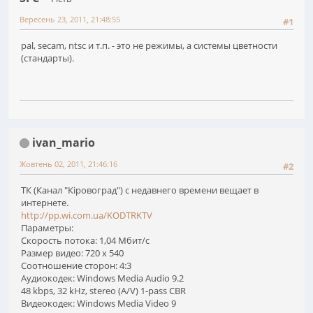
Вересень 23, 2011, 21:48:55
#1
pal, secam, ntsc и т.п. - это не режимы, а системы цветности
(стандарты).
ivan_mario
Жовтень 02, 2011, 21:46:16
#2
ТК (Канал "Кіровоград") с недавнего времени вещает в
интернете.
http://pp.wi.com.ua/KODTRKTV
Параметры:
Скорость потока: 1,04 Мбит/с
Размер видео: 720 x 540
Соотношение сторон: 4:3
Аудиокодек: Windows Media Audio 9.2
48 kbps, 32 kHz, stereo (A/V) 1-pass CBR
Видеокодек: Windows Media Video 9