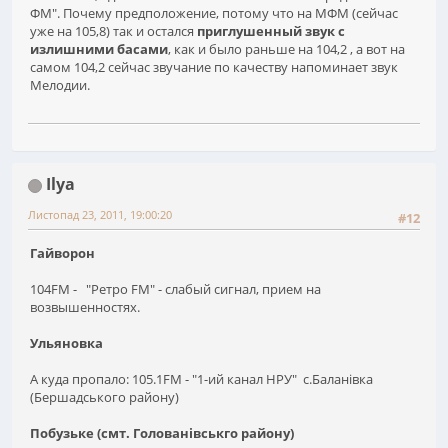
ФМ". Почему предположение, потому что на МФМ (сейчас
уже на 105,8) так и остался
приглушенный звук с
излишними басами
, как и было раньше на 104,2 , а вот на
самом 104,2 сейчас звучание по качеству напоминает звук
Мелодии.
Ilya
Листопад 23, 2011, 19:00:20
#12
Гайворон
104FM - "Ретро FM" - слабый сигнал, прием на
возвышенностях.
Ульяновка
А куда пропало: 105.1FM - "1-ий канал НРУ" с.Баланівка
(Бершадського району)
Побузьке (смт. Голованівськго району)