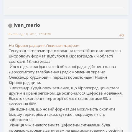
ivan_mario
Листопад 18, 2011, 17:51:28
#3
На Кіровоградщині з'явилася «цифра»
Тестування системи транслювання телевізійного мовлення в
цифровому форматі відбулося в Кіровоградській області
сьогодні, 18 листопада.
Його під час засідання сесії обласної ради здійснив голова
Держкомітету телебачення і радіомовлення України
Олександр Курдінович, передає кореспондент Новин
Кіровоградщини.
Олександр Курдінович зазначив, що Кіровоградщина стала
другим в країні регіоном, де розпочалося цифрове мовлення.
Відсоток охоплення території області становитиме 80, а
населення 60%.
Він відзначив, що новий формат дає можливість охопити
більшу територію, а також суттєво покращую якість
зображення.
Різниця між аналоговим та цифровим сигналами була
продемонстрована депутатам на двох змонтованих у сесійній