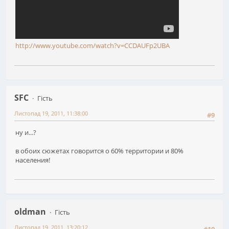
http://www.youtube.com/watch?v=CCDAUFp2UBA
SFC
Гість
Листопад 19, 2011, 11:38:00
#9
ну и...?
в обоих сюжетах говорится о 60% территории и 80%
населения!
oldman
Гість
Листопад 19, 2011, 13:20:12