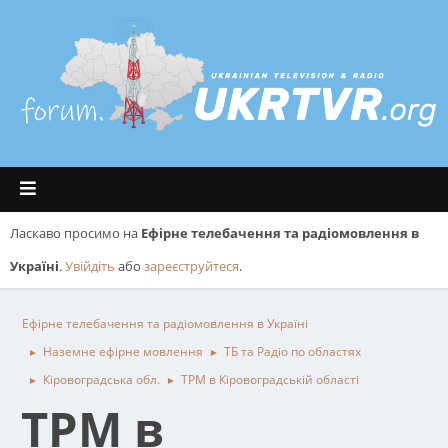
Ласкаво просимо на
Ефірне телебачення та радіомовлення в
Україні
.
Увійдіть
або
зареєструйтеся
.
Ефірне телебачення та радіомовлення в Україні
Наземне ефірне мовлення
ТБ та Радіо по областях
►
►
Кіровоградська обл.
ТРМ в Кiровоградськiй областi
►
►
ТРМ в