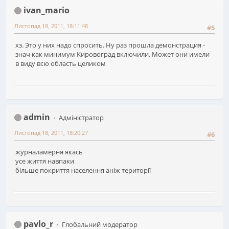
ivan_mario
Листопад 18, 2011, 18:11:48
#5
хз. Это у них надо спросить. Ну раз прошла демонстрация -
знач как минимум Кировоград включили. Может они имели
в виду всю область целиком
admin
Адміністратор
Листопад 18, 2011, 18:20:27
#6
журналамерня якась
усе життя навпаки
більше покриття населення аніж території
pavlo_r
Глобальний модератор