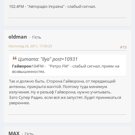
102.4FM - "Авторадіо-Україна" - слабый сигнал.
oldman
Гість
Листопад 24, 2011, 17:50:23
#13
Цитата: "Ilya" post=10931
Гайворон
104FM - "Ретро FM" - слабый сигнал, прием на
возвышенностях.
Так и должно быть. Сторона Гайворона, от передающей
антенны, прикрыта мачтой. Поэтому туда минимум
излучения. Ну и рельеф Гайворона, нужно учитывать.
Зато Супер Радио, если всё же запустят, будет приниматься
увереннее.
MAX
Гість