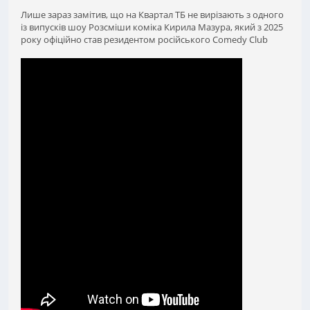
Лише зараз замітив, що на Квартал ТБ не вирізають з одного
із випусків шоу Розсміши коміка Кирила Мазура, який з 2025
року офіційно став резидентом російського Comedy Club