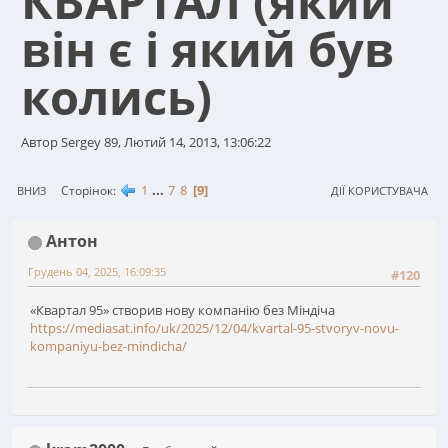
КВАРТАЛ (який
він є і який був
колись)
Автор Sergey 89, Лютий 14, 2013, 13:06:22
1
...
7
8
9
Сторінок
ВНИЗ
ДІЇ КОРИСТУВАЧА
Антон
Грудень 04, 2025, 16:09:35
#120
«Квартал 95» створив нову компанію без Міндіча
https://mediasat.info/uk/2025/12/04/kvartal-95-stvoryv-novu-
kompaniyu-bez-mindicha/