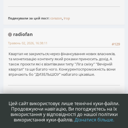
Подякували за цей пост:
corazon
,
Ігор
radiofan
Травень 02, 2026, 16:38:11
#129
Квартал не закриється,через фінансування нових власників,
та монетизацію контенту який роками приносить дохід. А
також проєкти які є візитівками типу "Ліга сміху" "Вечірній
квартал" та ще багато чого. Конкурентоспроможність вони
втрачають бо "ДИЗЕЛЬШОУ" набагато цікавіше.
1
...
7
8
9
Сторінок
НАГОРУ
ДІЇ КОРИСТУВАЧА
Цей сайт використовує лише технічні куки-файли.
Продовжуючи навігацію, Ви погоджуєтесь на їх
використання у відповідності до нашої політики
використання куки-файлів.
Дізнатися більше.