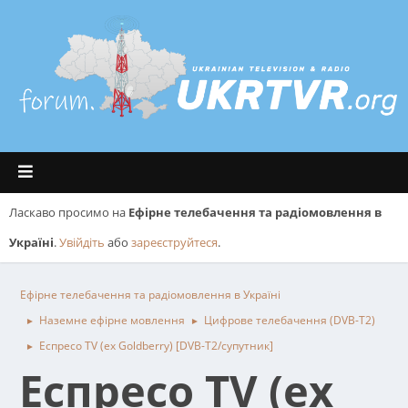
Ласкаво просимо на
Ефірне телебачення та радіомовлення в
Україні
.
Увійдіть
або
зареєструйтеся
.
Ефірне телебачення та радіомовлення в Україні
Наземне ефірне мовлення
Цифрове телебачення (DVB-T2)
►
►
Еспресо TV (ex Goldberry) [DVB-T2/супутник]
►
Еспресо TV (ex