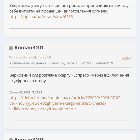
Звертаємо увагу на те, що ця грошова пропозиція включає у
себе витрати на продакшн (виготовлення сигналу).
https://upl.ua/ua/news/view/6318
Roman3101
Липень 02, 2024, 15:22:58
#267
Останнє редагування
: Липень 02, 2024, 15:23:29 від Roman3101
Верховний суд розгляне скаргу «Еспресо» через відключення
з цифрового етеру
Липень 02, 2024, 15:23:29
https://detector.media/infospace/article/229059/2024-07-02-
verkhovnyy-sud-rozghlyane-skargu-espreso-cherez-
vidklyuchennya-z-tsyfrovogo-eteru/
Roman3101