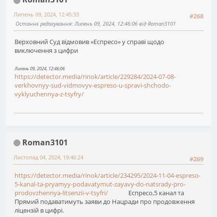
Липень 09, 2024, 12:45:33
#268
Останнє редагування
: Липень 09, 2024, 12:46:06 від Roman3101
Верховний Суд відмовив «Еспресо» у справі щодо
виключення з цифри
Липень 09, 2024, 12:46:06
https://detector.media/rinok/article/229284/2024-07-08-
verkhovnyy-sud-vidmovyv-espreso-u-spravi-shchodo-
vyklyuchennya-z-tsyfry/
Roman3101
Листопад 04, 2024, 19:46:24
#269
https://detector.media/rinok/article/234295/2024-11-04-espreso-
5-kanal-ta-pryamyy-podavatymut-zayavy-do-natsrady-pro-
prodovzhennya-litsenzii-v-tsyfri/
Еспресо,5 канал та
Прямий подаватимуть заяви до Нацради про продовження
ліцензій в цифрі.