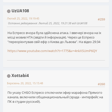
UzUA108
Лютий 25, 2022, 19:19:45
#259
Останнє редагування
: Лютий 25, 2022, 19:21:38 від UzUA108
На Еспресо вчора була здійснена атака. І ввечері вчора на їх
місці мовив НТА (звідти й інформація). Через це Еспресо
"переорієнтував свій ефір з Києва до Львова". На відео 29:34
https://www.youtube.com/watch?t=1775&v=4nkXSUmP6QY
Xottabi4
Березень 20, 2022, 15:15:48
#260
По указу СНБО Еспресо отключили эфир марафона Прямого
канала, включили общенациональный (зрада - интерфейс на
ПК в студии русский).