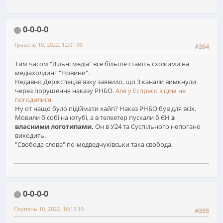
0-0-0-0
Травень 10, 2022, 12:01:09
#264
Тим часом "Вільні медіа" все більше стають схожими на
медіахолдинг "Новини".
Недавно Держспецзв'язку заявило, що 3 канали вимкнули
через порушення наказу РНБО.
Але у Еспресо з цим не
погодилися.
Ну от нащо було підіймати хайп? Наказ РНБО був для всіх.
Мовили б собі на ютубі, а в телеетер пускали б ЄН
з
власними логотипами.
Он в У24 та Суспільного непогано
виходить.
"Свобода слова" по-медведчуківськи така свобода.
0-0-0-0
Серпень 10, 2022, 16:12:10
#265