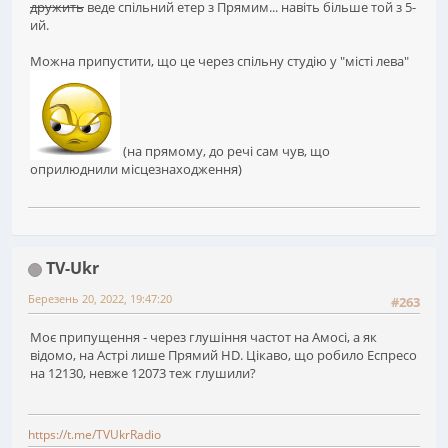
дружить
веде спільний етер з Прямим... навіть більше той з 5-
ий.
Можна припустити, що це через спільну студію у "місті лева"
(на прямому, до речі сам чув, що
оприлюднили місцезнаходження)
TV-Ukr
Березень 20, 2022, 19:47:20
#263
Моє припущення - через глушіння частот на Амосі, а як
відомо, на Астрі лише Прямий HD. Цікаво, що робило Еспресо
на 12130, невже 12073 теж глушили?
https://t.me/TVUkrRadio