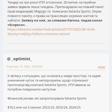
Тендер на три роки УПЛ оголосила 20 липня, на прийом
заявок відвели лише тиждень. Претендували на повний пакет
прав медіасервіс Megogo та телеканал Setanta Sports. Окрім
повного пакету, є права на трансляцію окремих матчів та
хайлати.
Заявку на них, за словами Євгена, подав канал
«Еспресо».
https://detector.media/rinok/article/201757/2022-08-10-de-
dyvytys-velykyy-futbol-u-novomu-sezoni/
_optimist_
Серпень 10, 2022, 16:54:54
#266
У зв'язку з ситуацією, що склалася у медіа просторі, та задля
уникнення чуток та непорозумінь щодо отриманої
пропозиції від компанії Setanta Sports, УПЛ вважає за
потрібне повідомити наступне:
Фінансові умови, які запропонувала Setanta Sports
$16,2 млн на 3 сезони: 2022/23, 2023/24, 2024/25