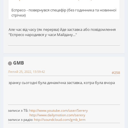
Еспресо - повернувся спецефір (без годинника та новинної
стрічки)
Але час від часу (як перерва) йде заставка або повідомлення
"Еспресо народився у часи Майдану..."
GMB
Лютий 25, 2022, 13:59:42
#258
зранку сьогодні була динамічна заставка, котра була вчора
записи з ТБ:
http://www.youtube.com/user/Serery
http://www.dailymotion.com/serery
записи з радіо:
http://soundcloud.com/gmb_krm