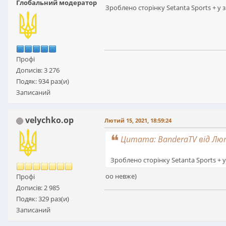
Глобальний модератор
Зроблено сторінку Setanta Sports + у 
Профі
Дописів: 3 276
Подяк: 934 раз(и)
Записаний
velychko.op
Лютий 15, 2021, 18:59:24
Цитата: BanderaTV від Лют
Зроблено сторінку Setanta Sports + 
оо невже)
Профі
Дописів: 2 985
Подяк: 329 раз(и)
Записаний