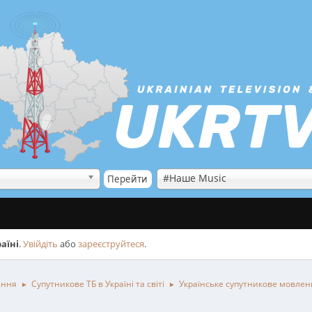
#Наше Music
аїні
.
Увійдіть
або
зареєструйтеся
.
ення
Супутникове ТБ в Україні та світі
Українське супутникове мовлен
►
►