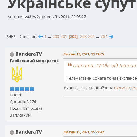
Українське супу
Автор Vova.UA, Жовтень 31, 2011, 22:05:27
1
...
200
201
202
203
204
...
267
Сторінок
ВНИЗ
BanderaTV
Лютий 13, 2021, 19:24:05
Глобальний модератор
Цитата: TV-Ukr від Лютий 1
Телемагазин Соната почав експансію і
Вчасно... Спостерігайте за
ukrtvr.org/s
Профі
Дописів: 3 276
Подяк: 934 раз(и)
Записаний
BanderaTV
Лютий 15, 2021, 15:27:47