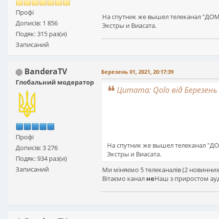
Профі
На спутник же вышел телеканал "ДО
Дописів: 1 856
Экстры и Виасата.
Подяк: 315 раз(и)
Записаний
BanderaTV
Березень 01, 2021, 20:17:39
Глобальний модератор
Цитата: Qolo від Березень 
Профі
На спутник же вышел телеканал "Д
Дописів: 3 276
Экстры и Виасата.
Подяк: 934 раз(и)
Записаний
Ми міняємо 5 телеканалів (2 новинних
Вітаємо канал
не
Наш з приростом ауд