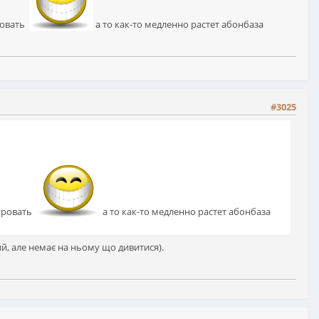
ровать
а то как-то медленно растет абонбаза
#3025
муровать
а то как-то медленно растет абонбаза
й, але немає на ньому що дивитися).