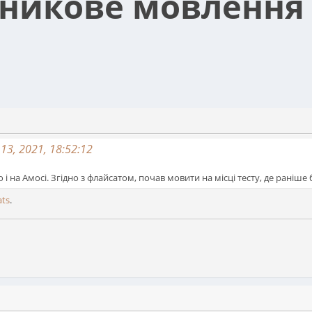
тникове мовлення
3, 2021, 18:52:12
 на Амосі. Згідно з флайсатом, почав мовити на місці тесту, де раніше б
ats
.