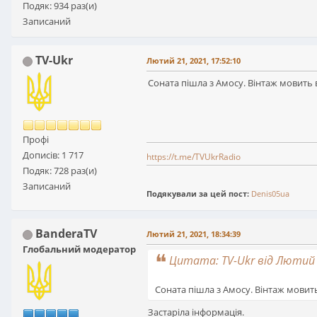
Подяк: 934 раз(и)
Записаний
TV-Ukr
Лютий 21, 2021, 17:52:10
Соната пішла з Амосу. Вінтаж мовить 
Профі
Дописів: 1 717
https://t.me/TVUkrRadio
Подяк: 728 раз(и)
Записаний
Подякували за цей пост:
Denis05ua
BanderaTV
Лютий 21, 2021, 18:34:39
Глобальний модератор
Цитата: TV-Ukr від Лютий 2
Соната пішла з Амосу. Вінтаж мовит
Застаріла інформація.