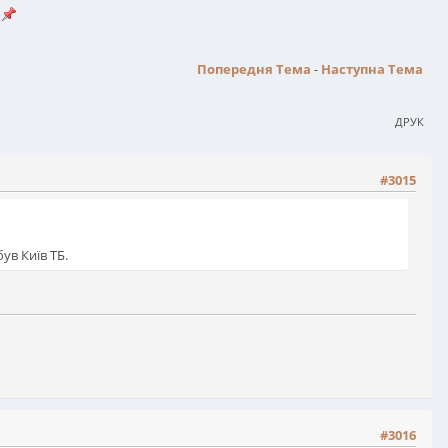
Попередня Тема
-
Наступна Тема
ДРУК
#3015
ув Київ ТБ.
#3016