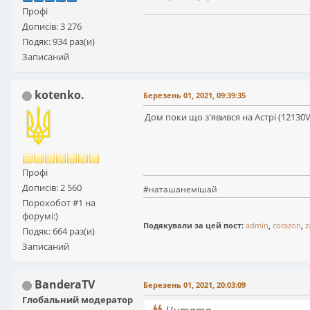
Профі
Дописів: 3 276
Подяк: 934 раз(и)
Записаний
kotenko.
Березень 01, 2021, 09:39:35
Дом поки що з'явився на Астрі (12130V
Профі
Дописів: 2 560
#наташанемішай
Порохобот #1 на
форумі:)
Подякували за цей пост:
admin
,
corazon
,
z
Подяк: 664 раз(и)
Записаний
BanderaTV
Березень 01, 2021, 20:03:09
Глобальний модератор