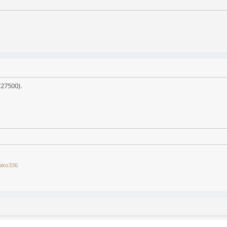
27500).
ako336