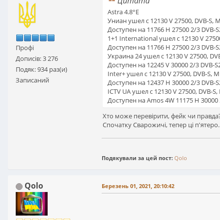
Цитата
Astra 4.8°E
Униан ушел с 12130 V 27500, DVB-S, M
Доступен на 11766 Н 27500 2/3 DVB-
1+1 International ушел с 12130 V 275
Доступен на 11766 Н 27500 2/3 DVB-
Профі
Украина 24 ушел с 12130 V 27500, DVB
Дописів: 3 276
Доступен на 12245 V 30000 2/3 DVB-S
Подяк: 934 раз(и)
Inter+ ушел с 12130 V 27500, DVB-S, M
Записаний
Доступен на 12437 Н 30000 2/3 DVB-
ICTV UA ушел с 12130 V 27500, DVB-S,
Доступен на Amos 4W 11175 Н 30000 
Хто може перевірити, фейк чи правда
Спочатку Сварожичі, тепер ці п'ятеро.
Подякували за цей пост:
Qolo
Qolo
Березень 01, 2021, 20:10:42