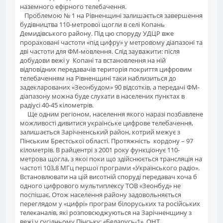
наземного ефірного телебачення.
Проблемою № 1 на Рівненщині залишається завершення
будівництва 110-метрової щогли в селі Копань
Демидівського району. Під цю споруду УДЦР вже
прораховані частоти «під цифру» у метровому діапазоні та
дві частоти для ФМ-мовлення. Слід зауважити: після
добудови вежі у Копані та встановлення на ній
відповідних передавачів територія покриття цифровим
телебаченням на Рівненщині таки наблизиться до
задекларованих «Зеонбудом» 90 відсотків, а передачі ФМ-
діапазону можна буде слухати в населених пунктах в
радіусі 40-45 кілометрів.
Ще одним регіоном, населення якого наразі позбавлене
можливості дивитися українське цифрове телебачення,
залишається Зарічненський район, котрий межує з
Пінським Брестської області. Протяжність кордону – 97
кілометрів. В райцентрі з 2001 року функціонує 110-
метрова щогла, з якої поки що здійснюється трансляція на
частоті 103,8 МГц першої програми «Українського радіо».
Встановлювати на цій висотній споруді передавач хоча б
одного цифрового мультиплексу ТОВ «Зеонбуд» не
поспішає. Отож населення району задовольняється
переглядом у «цифрі» програм білоруських та російських
телеканалів, які розповсюджуються на Зарічненщину з
вежі у сусідньому Пінську: «Беларусь-1», ОНТ