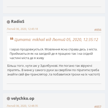
RadioS
Лютий 06, 2020, 12:45:18
#856
Цитата: mikhail від Лютий 05, 2020, 12:35:12
і зараз продовжується. Мовлення ясна справа десь з міста.
Приймається як на західній де я працюю так і на східній
частині міста де я живу
Більш того ,чути аж у Здолбунові. Не погано так віруючі
піратять. В мене у самого руки за свербіли по піратити,треба
знайти свій фм-транслятор ,та побавитися трохи на їх частоті)
velychko.op
Лютий 06, 2020, 12:48:35
#857