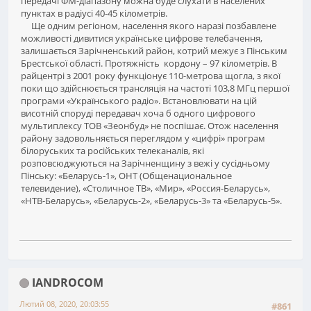
передачі ФМ-діапазону можна буде слухати в населених
пунктах в радіусі 40-45 кілометрів.
Ще одним регіоном, населення якого наразі позбавлене
можливості дивитися українське цифрове телебачення,
залишається Зарічненський район, котрий межує з Пінським
Брестської області. Протяжність кордону – 97 кілометрів. В
райцентрі з 2001 року функціонує 110-метрова щогла, з якої
поки що здійснюється трансляція на частоті 103,8 МГц першої
програми «Українського радіо». Встановлювати на цій
висотній споруді передавач хоча б одного цифрового
мультиплексу ТОВ «Зеонбуд» не поспішає. Отож населення
району задовольняється переглядом у «цифрі» програм
білоруських та російських телеканалів, які
розповсюджуються на Зарічненщину з вежі у сусідньому
Пінську: «Беларусь-1», ОНТ (Общенациональное
телевидение), «Столичное ТВ», «Мир», «Россия-Беларусь»,
«НТВ-Беларусь», «Беларусь-2», «Беларусь-3» та «Беларусь-5».
IANDROCOM
Лютий 08, 2020, 20:03:55
#861