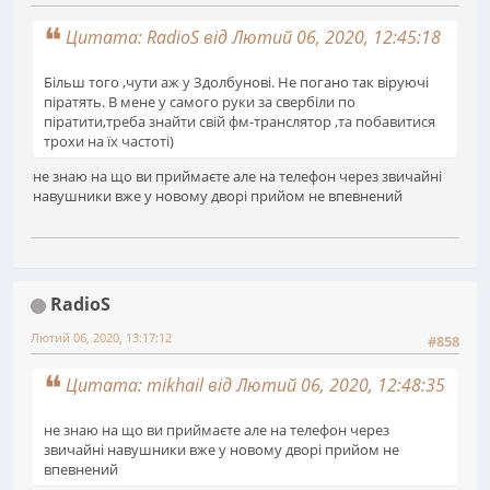
Цитата: RadioS від Лютий 06, 2020, 12:45:18
Більш того ,чути аж у Здолбунові. Не погано так віруючі
піратять. В мене у самого руки за свербіли по
піратити,треба знайти свій фм-транслятор ,та побавитися
трохи на їх частоті)
не знаю на що ви приймаєте але на телефон через звичайні
навушники вже у новому дворі прийом не впевнений
RadioS
Лютий 06, 2020, 13:17:12
#858
Цитата: mikhail від Лютий 06, 2020, 12:48:35
не знаю на що ви приймаєте але на телефон через
звичайні навушники вже у новому дворі прийом не
впевнений