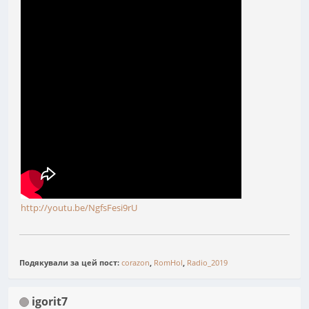
http://youtu.be/NgfsFesi9rU
Подякували за цей пост:
corazon
,
RomHol
,
Radio_2019
igorit7