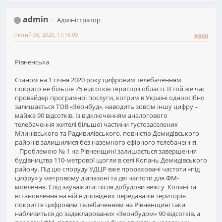
admin
Адміністратор
Лютий 08, 2020, 17:16:00
#860
Рівненська
Станом на 1 січня 2020 року цифровим телебаченням
покрито не більше 75 відсотків території області. В той же час
провайдер програмної послуги, котрим в Україні одноосібно
залишається ТОВ «Зеонбуд», наводить зовсім іншу цифру –
майже 90 відсотків. Із відключенням аналогового
телебачення жителі більшої частини густозаселених
Млинівського та Радивилівського, повністю Демидівського
районів залишилися без наземного ефірного телебачення.
Проблемою № 1 на Рівненщині залишається завершення
будівництва 110-метрової щогли в селі Копань Демидівського
району. Під цю споруду УДЦР вже прораховані частоти «під
цифру» у метровому діапазоні та дві частоти для ФМ-
мовлення. Слід зауважити: після добудови вежі у Копані та
встановлення на ній відповідних передавачів територія
покриття цифровим телебаченням на Рівненщині таки
наблизиться до задекларованих «Зеонбудом» 90 відсотків, а