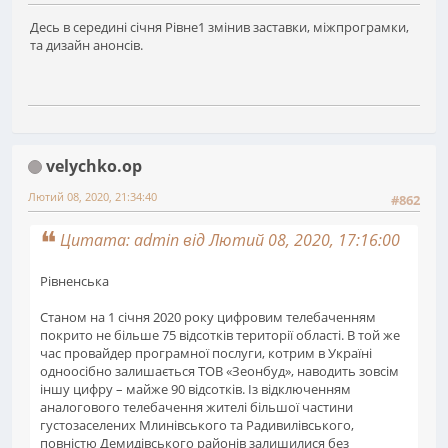
Десь в середині січня Рівне1 змінив заставки, міжпрограмки,
та дизайн анонсів.
velychko.op
Лютий 08, 2020, 21:34:40
#862
Цитата: admin від Лютий 08, 2020, 17:16:00
Рівненська
Станом на 1 січня 2020 року цифровим телебаченням
покрито не більше 75 відсотків території області. В той же
час провайдер програмної послуги, котрим в Україні
одноосібно залишається ТОВ «Зеонбуд», наводить зовсім
іншу цифру – майже 90 відсотків. Із відключенням
аналогового телебачення жителі більшої частини
густозаселених Млинівського та Радивилівського,
повністю Демидівського районів залишилися без