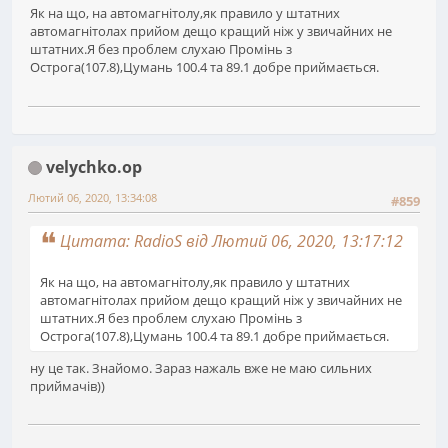
Як на що, на автомагнітолу,як правило у штатних
автомагнітолах прийом дещо кращий ніж у звичайних не
штатних.Я без проблем слухаю Промінь з
Острога(107.8),Цумань 100.4 та 89.1 добре приймається.
velychko.op
Лютий 06, 2020, 13:34:08
#859
Цитата: RadioS від Лютий 06, 2020, 13:17:12
Як на що, на автомагнітолу,як правило у штатних
автомагнітолах прийом дещо кращий ніж у звичайних не
штатних.Я без проблем слухаю Промінь з
Острога(107.8),Цумань 100.4 та 89.1 добре приймається.
ну це так. Знайомо. Зараз нажаль вже не маю сильних
приймачів))