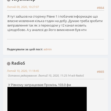
Лютий 09, 2020, 10:27:07
#864
Я тут зайшов на сторінку Рівне 1 і побачив інформацію що
власне мовлення кілька годин на добу. Думаю треба зробити
виправлення так як з переходом у т2 канал мовить
цілодобово. А у аналозі до його вимкнення був нтн
Подякували за цей пост:
admin
RadioS
Лютий 10, 2020, 11:18:45
#865
Останнє редагування
: Лютий 10, 2020, 11:25:14 від RadioS
У Рівному запрацював Промінь 103.0 фм