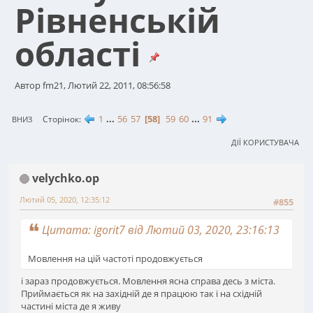
Рівненській
області
Автор fm21, Лютий 22, 2011, 08:56:58
1
...
56
57
58
59
60
...
91
Сторінок
ВНИЗ
ДІЇ КОРИСТУВАЧА
velychko.op
Лютий 05, 2020, 12:35:12
#855
Цитата: igorit7 від Лютий 03, 2020, 23:16:13
Мовлення на цій частоті продовжується
і зараз продовжується. Мовлення ясна справа десь з міста.
Приймається як на західній де я працюю так і на східній
частині міста де я живу