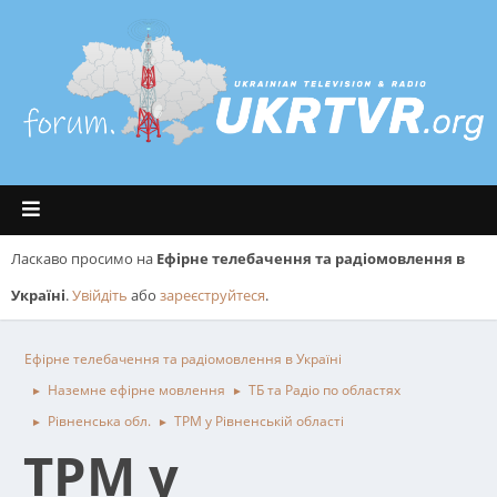
Ласкаво просимо на
Ефірне телебачення та радіомовлення в
Україні
.
Увійдіть
або
зареєструйтеся
.
Ефірне телебачення та радіомовлення в Україні
Наземне ефірне мовлення
ТБ та Радіо по областях
►
►
Рівненська обл.
ТРМ у Рівненській області
►
►
ТРМ у