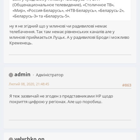
(Общенациональное телевидение), «Столичное ТВ»,
«Мир», «Россия-Беларусь», «НТВ-Беларусь», «Беларусь-2»,
«Беларусь-3» та «Беларусь-5».
ну я не згідний що у млинові чи радивилові немає
телебачення. Так там немає рівненських каналів але у
млинові приймається Луцьк. А у радивилові Броди і можливо
Кременець.
admin
Адміністратор
Лютий 08, 2020, 21:48:45
#863
Я теж зазвичай не згоден з представниками НР щодо
покриття цифрою у регіонах. Але що поробиш.
velychko.op