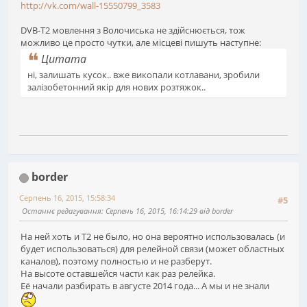
http://vk.com/wall-15550799_3583
DVB-T2 мовлення з Волочиська не здійснюється, тож
можливо це просто чутки, але місцеві пишуть наступне:
Цитата
ні, залишать кусок.. вже викопали котлавани, зробили
залізобетонний якір для нових розтяжок..
border
Серпень 16, 2015, 15:58:34
#5
Останнє редагування
: Серпень 16, 2015, 16:14:29 від border
На ней хоть и T2 не было, но она вероятно использовалась (и
будет использоваться) для релейной связи (может областных
каналов), поэтому полностью и не разберут.
На высоте оставшейся части как раз релейка.
Её начали разбирать в августе 2014 года... А мы и не знали