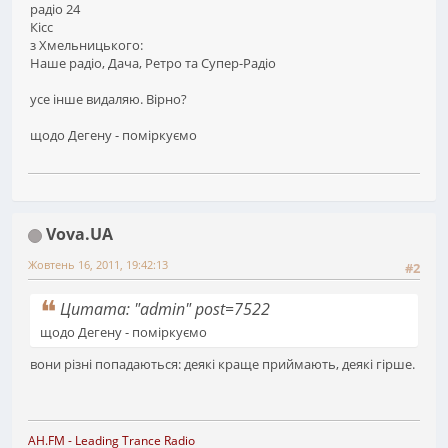
радіо 24
Кісс
з Хмельницького:
Наше радіо, Дача, Ретро та Супер-Радіо
усе інше видаляю. Вірно?
щодо Дегену - поміркуємо
Vova.UA
Жовтень 16, 2011, 19:42:13
#2
Цитата: "admin" post=7522
щодо Дегену - поміркуємо
вони різні попадаються: деякі краще приймають, деякі гірше.
AH.FM
- Leading Trance Radio