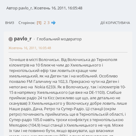
Автор pavlo_r, Жовтень 16, 2011, 16:05:48
1
2
3
Сторінок
ВНИЗ
ДІЇ КОРИСТУВАЧА
pavlo_r
Глобальний модератор
Жовтень 16, 2011, 16:05:48
Точніше в місті Волочиськ. Від Волочиська до Тернополя
кілометрів на 10 ближче чим до Хмельницького і
тернопільський ефір там ловиться краще чим
хмельницький, як на Деген так і на мобільний. Особливо
похвалю FM Галичину на 102,3. Прекрасно чути на Деген і
непогано на Nokia 6233i. Як в Волочиську, так і кілометрів 10-
15 в напрямку Хмельницького (це вже на DE-1103). Слабше
приймає радіо 24 та Кісс (можливо ще що, але детально не
сканував) З Хмельницького у Волочиську добре ловить лише
Наше радіо, Дача, Ретро та Супер-Радіо. Ці станції (окрім
ретро) починають прийматись ще в Тернопільській області, і
Супер-радіо 105.0 навіть трохи конфліктує з тернопільською
Мелодією (104,9) Інші станції з Хмельницького не чув. Може
їх там і не повинно бути, якщо врахувати, що власники
хмельницьких приватних РПЦ, з яких ті транслюються,