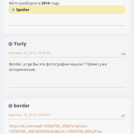
Фото разборки в
2014
году:
Spoiler
Yuriy
Серпень 16, 2015, 16:47:33
#6
Border, а где Вы эти фотографии нашли ? Прямо уже
исторические.
border
Серпень 16, 2015, 16:54:01
#7
http://vk.com/wall-15550799_3583?z=photo-
15550799_338182503%2Falbum-15550799_00%2Frev