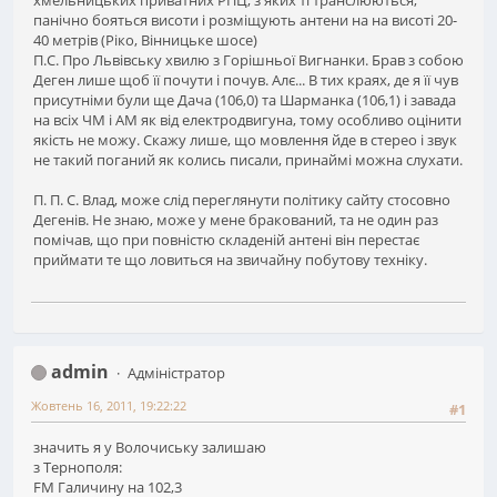
панічно бояться висоти і розміщують антени на на висоті 20-
40 метрів (Ріко, Вінницьке шосе)
П.С. Про Львівську хвилю з Горішньої Вигнанки. Брав з собою
Деген лише щоб її почути і почув. Алє... В тих краях, де я її чув
присутніми були ще Дача (106,0) та Шарманка (106,1) і завада
на всіх ЧМ і АМ як від електродвигуна, тому особливо оцінити
якість не можу. Скажу лише, що мовлення йде в стерео і звук
не такий поганий як колись писали, принаймі можна слухати.
П. П. С. Влад, може слід переглянути політику сайту стосовно
Дегенів. Не знаю, може у мене бракований, та не один раз
помічав, що при повністю складеній антені він перестає
приймати те що ловиться на звичайну побутову техніку.
admin
Адміністратор
Жовтень 16, 2011, 19:22:22
#1
значить я у Волочиську залишаю
з Тернополя:
FM Галичину на 102,3