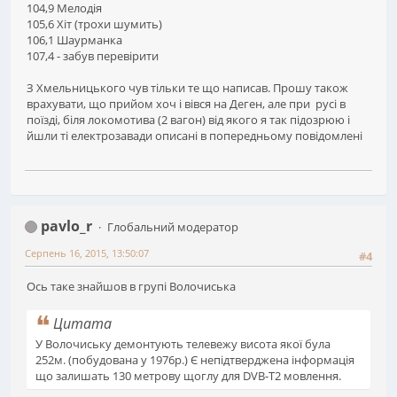
104,9 Мелодія
105,6 Хіт (трохи шумить)
106,1 Шаурманка
107,4 - забув перевірити
З Хмельницького чув тільки те що написав. Прошу також
врахувати, що прийом хоч і вівся на Деген, але при русі в
поїзді, біля локомотива (2 вагон) від якого я так підозрюю і
йшли ті електрозавади описані в попередньому повідомлені
pavlo_r
Глобальний модератор
Серпень 16, 2015, 13:50:07
#4
Ось таке знайшов в групі Волочиська
Цитата
У Волочиську демонтують телевежу висота якої була
252м. (побудована у 1976р.) Є непідтверджена інформація
що залишать 130 метрову щоглу для DVB-T2 мовлення.