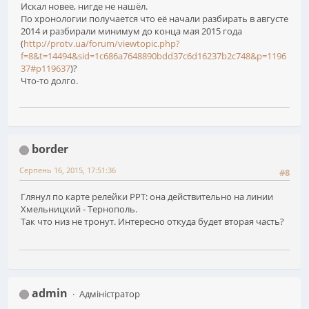
Искал новее, нигде не нашёл.
По хронологии получается что её начали разбирать в августе
2014 и разбирали минимум до конца мая 2015 года
(
http://protv.ua/forum/viewtopic.php?
f=8&t=14494&sid=1c686a7648890bdd37c6d16237b2c748&p=1196
37#p119637
)?
Что-то долго.
border
Серпень 16, 2015, 17:51:36
#8
Глянул по карте релейки РРТ: она действительно на линии
Хмельницкий - Тернополь.
Так что низ не тронут. Интересно откуда будет вторая часть?
admin
Адміністратор