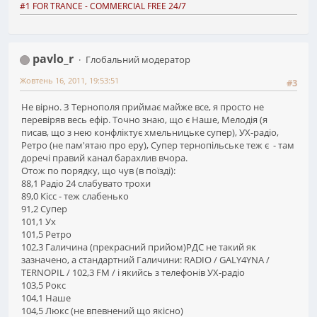
#1 FOR TRANCE - COMMERCIAL FREE 24/7
pavlo_r
Глобальний модератор
Жовтень 16, 2011, 19:53:51
#3
Не вірно. З Тернополя приймає майже все, я просто не
перевіряв весь ефір. Точно знаю, що є Наше, Мелодія (я
писав, що з нею конфліктує хмельницьке супер), УХ-радіо,
Ретро (не пам'ятаю про еру), Супер тернопільське теж є - там
доречі правий канал барахлив вчора.
Отож по порядку, що чув (в поїзді):
88,1 Радіо 24 слабувато трохи
89,0 Кісс - теж слабенько
91,2 Супер
101,1 Ух
101,5 Ретро
102,3 Галичина (прекрасний прийом)РДС не такий як
зазначено, а стандартний Галичини: RADIO / GALY4YNA /
TERNOPIL / 102,3 FM / і якийсь з телефонів УХ-радіо
103,5 Рокс
104,1 Наше
104,5 Люкс (не впевнений що якісно)