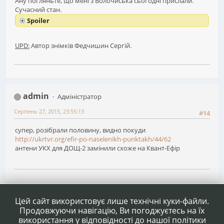
Ану погляньте, що мені з Волочиська сьогодні прислали.
Сучасний стан.
Spoiler
UPD:
Автор знімків Федчишин Сергій.
admin
Адміністратор
Серпень 27, 2015, 23:55:13
#14
супер, розібрали половину, видно покуди
http://ukrtvr.org/efir-po-naselenikh-punktakh/44/62
антени УКХ для ДОЩ-2 замінили схоже на Квант-Ефір
1
2
3
Сторінок
НАГОРУ
ДІЇ КОРИСТУВАЧА
Цей сайт використовує лише технічні куки-файли.
Продовжуючи навігацію, Ви погоджуєтесь на їх
використання у відповідності до нашої політики