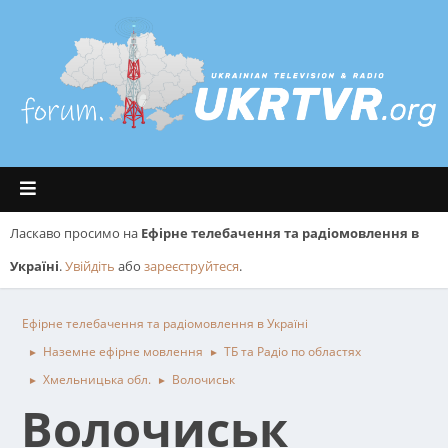
Ласкаво просимо на
Ефірне телебачення та радіомовлення в
Україні
.
Увійдіть
або
зареєструйтеся
.
Ефірне телебачення та радіомовлення в Україні
Наземне ефірне мовлення
ТБ та Радіо по областях
►
►
Хмельницька обл.
Волочиськ
►
►
Волочиськ