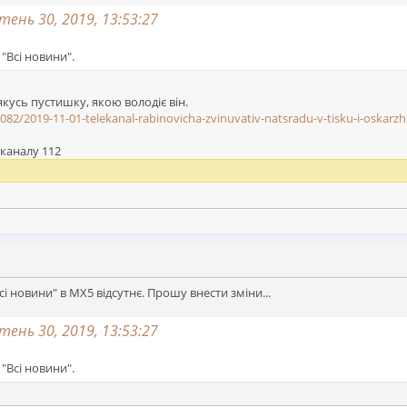
ень 30, 2019, 13:53:27
"Всі новини".
кусь пустишку, якою володіє він.
2082/2019-11-01-telekanal-rabinovicha-zvinuvativ-natsradu-v-tisku-i-oskarzh
 каналу 112
і новини" в МХ5 відсутнє. Прошу внести зміни...
ень 30, 2019, 13:53:27
"Всі новини".