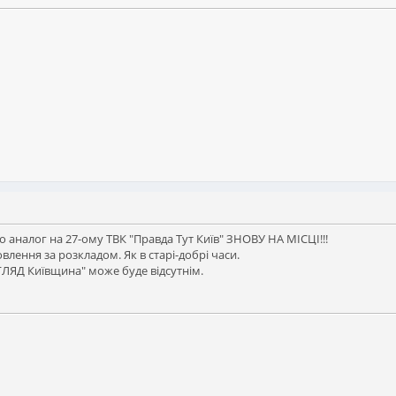
аналог на 27-ому ТВК "Правда Тут Київ" ЗНОВУ НА МІСЦІ!!!
лення за розкладом. Як в старі-добрі часи.
ЛЯД Київщина" може буде відсутнім.