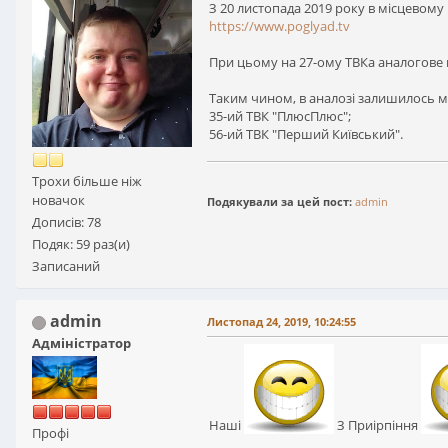
З 20 листопада 2019 року в місцевому
https://www.poglyad.tv
При цьому на 27-ому ТВКа аналогов
Таким чином, в аналозі залишилось м
35-ий ТВК "ПлюсПлюс";
56-ий ТВК "Перший Київський".
Трохи більше ніж
новачок
Подякували за цей пост:
admin
Дописів: 78
Подяк: 59 раз(и)
Записаний
admin
Листопад 24, 2019, 10:24:55
Адміністратор
Наші
З Приірпіння
Профі