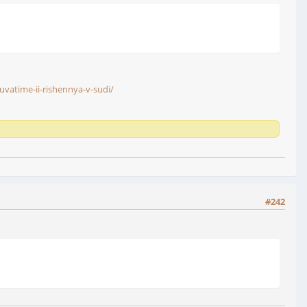
uvatime-ii-rishennya-v-sudi/
#242