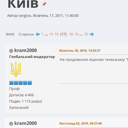
Київ
Автор sergioo, Жовтень 17, 2011, 11:40:00
1
...
15
16
17
18
19
...
70
Сторінок
ВНИЗ
kram2000
Жовтень 30, 2019, 13:53:27
Глобальний модератор
Не продовжили ліцензію телеканалу "В
Профі
Дописів: 4 406
Подяк: 1 115 раз(и)
Записаний
kram2000
Листопад 02, 2019, 09:27:40