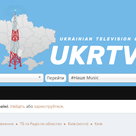
#Наше Music
аїні
.
Увійдіть
або
зареєструйтеся
.
овлення
ТБ та Радіо по областях
Київ (місто)
Київ
►
►
►