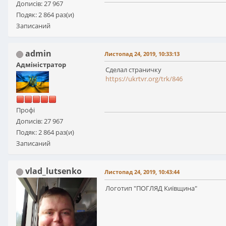
Дописів: 27 967
Подяк: 2 864 раз(и)
Записаний
admin
Листопад 24, 2019, 10:33:13
Адміністратор
Сделал страничку
https://ukrtvr.org/trk/846
Профі
Дописів: 27 967
Подяк: 2 864 раз(и)
Записаний
vlad_lutsenko
Листопад 24, 2019, 10:43:44
Логотип "ПОГЛЯД Київщина"