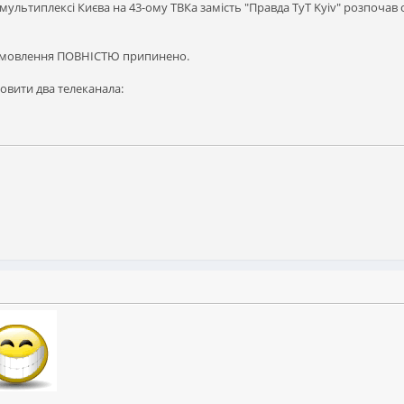
 мультиплексі Києва на 43-ому ТВКа замість "Правда ТуТ Kyiv" розпоча
е мовлення ПОВНІСТЮ припинено.
овити два телеканала: