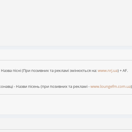
- Назва пісні (При позивних та рекламі змінюється на:
www.nrj.ua
) + AF.
онавці - Назви пісень (при позивних та рекламі -
www.loungefm.com.ua
)