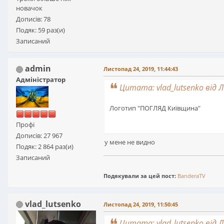
новачок
Дописів: 78
Подяк: 59 раз(и)
Записаний
admin
Листопад 24, 2019, 11:44:43
Адміністратор
Цитата: vlad_lutsenko від Л
Логотип "ПОГЛЯД Київщина"
Профі
Дописів: 27 967
у мене не видно
Подяк: 2 864 раз(и)
Записаний
Подякували за цей пост:
BanderaTV
vlad_lutsenko
Листопад 24, 2019, 11:50:45
Цитата: vlad_lutsenko від Л