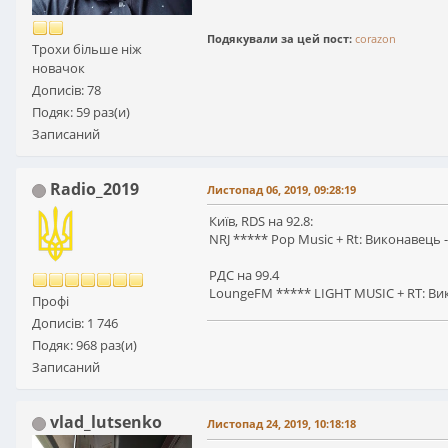
Подякували за цей пост:
corazon
Трохи більше ніж
новачок
Дописів: 78
Подяк: 59 раз(и)
Записаний
Radio_2019
Листопад 06, 2019, 09:28:19
Київ, RDS на 92.8:
NRJ ***** Pop Music + Rt: Виконавець 
РДС на 99.4
LoungeFM ***** LIGHT MUSIC + RT: Вик
Профі
Дописів: 1 746
Подяк: 968 раз(и)
Записаний
vlad_lutsenko
Листопад 24, 2019, 10:18:18