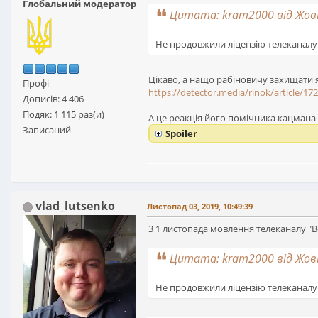
Глобальний модератор
Цитата: kram2000 від Жовт
Не продовжили ліцензію телеканалу 
Цікаво, а нащо рабіновичу захищати я
Профі
https://detector.media/rinok/article/17
Дописів: 4 406
Подяк: 1 115 раз(и)
А це реакція його помічника кацмана
Записаний
Spoiler
vlad_lutsenko
Листопад 03, 2019, 10:49:39
3 1 листопада мовлення телеканалу "Вс
Цитата: kram2000 від Жовт
Не продовжили ліцензію телеканалу 