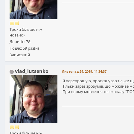
Трохи більше ніж
новачок
Дописів: 78
Подяк: 59 раз(и)
Записаний
vlad_lutsenko
Листопад 24, 2019, 11:34:37
Я перепрошую, просканував тільки що 
Тільки зараз зрозумів, що можливе мов
При цьому мовлення телеканалу "ПОГ
Трохи більше ніж