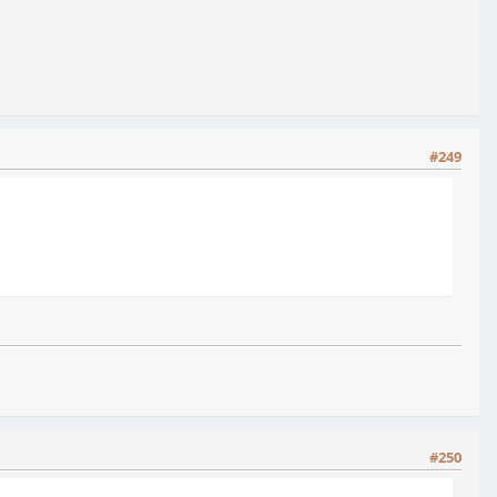
#249
#250