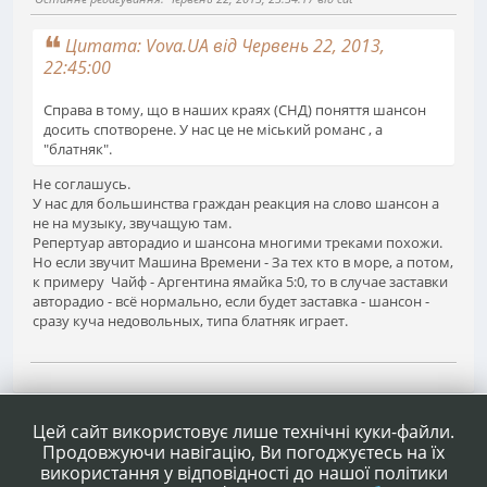
Цитата: Vova.UA від Червень 22, 2013,
22:45:00
Справа в тому, що в наших краях (СНД) поняття шансон
досить спотворене. У нас це не міський романс , а
"блатняк".
Не соглашусь.
У нас для большинства граждан реакция на слово шансон а
не на музыку, звучащую там.
Репертуар авторадио и шансона многими треками похожи.
Но если звучит Машина Времени - За тех кто в море, а потом,
к примеру Чайф - Аргентина ямайка 5:0, то в случае заставки
авторадио - всё нормально, если будет заставка - шансон -
сразу куча недовольных, типа блатняк играет.
1
...
4
5
6
7
8
...
19
Сторінок
НАГОРУ
ДІЇ КОРИСТУВАЧА
Цей сайт використовує лише технічні куки-файли.
Продовжуючи навігацію, Ви погоджуєтесь на їх
використання у відповідності до нашої політики