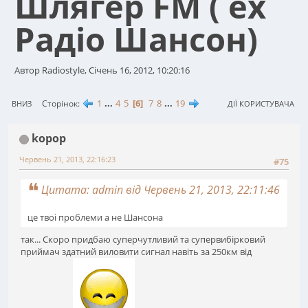
Шлягер FM ( ex
Радіо Шансон)
Автор Radiostyle, Січень 16, 2012, 10:20:16
1
...
4
5
6
7
8
...
19
Сторінок
ВНИЗ
ДІЇ КОРИСТУВАЧА
kopop
Червень 21, 2013, 22:16:23
#75
Цитата: admin від Червень 21, 2013, 22:11:46
це твоі проблеми а не Шансона
так... Скоро придбаю суперчутливий та супервибірковий
приймач здатний виловити сигнал навіть за 250км від