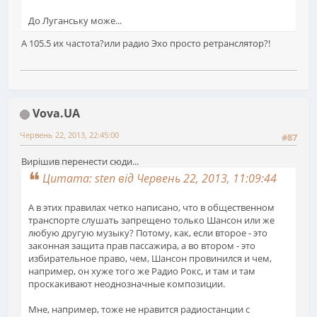
До Луганську може...
А 105.5 их частота?или радио Эхо просто ретранслятор?!
Vova.UA
Червень 22, 2013, 22:45:00
#87
Вирішив перенести сюди...
Цитата: sten від Червень 22, 2013, 11:09:44
А в этих правилах четко написано, что в общественном
транспорте слушать запрещено только Шансон или же
любую другую музыку? Потому, как, если второе - это
законная защита прав пассажира, а во втором - это
избирательное право, чем, Шансон провинился и чем,
например, он хуже того же Радио Рокс, и там и там
проскакивают неоднозначные композиции.
Мне, например, тоже не нравится радиостанции с