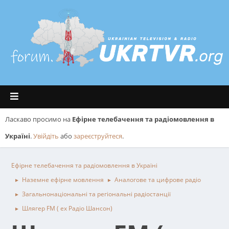
Ласкаво просимо на
Ефірне телебачення та радіомовлення в
Україні
.
Увійдіть
або
зареєструйтеся
.
Ефірне телебачення та радіомовлення в Україні
Наземне ефірне мовлення
Аналогове та цифрове радіо
►
►
Загальнонаціональні та регіональні радіостанції
►
Шлягер FM ( ex Радіо Шансон)
►