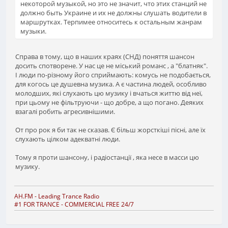
некоторой музыкой, но это не значит, что этих станций не
должно быть Украине и их не должны слушать водители в
маршрутках. Терпимее относитесь к остальным жанрам
музыки.
Справа в тому, що в наших краях (СНД) поняття шансон
досить спотворене. У нас це не міський романс , а "блатняк".
І люди по-різному його сприймають: комусь не подобається,
для когось це душевна музика. А є частина людей, особливо
молодших, які слухають цю музику і вчаться життю від неї,
при цьому не фільтруючи - що добре, а що погано. Деяких
взагалі робить агресивнішими.
От про рок я би так не сказав. Є більш жорсткіші пісні, але їх
слухають цілком адекватні люди.
Тому я проти шансону, і радіостанції , яка несе в масси цю
музику.
AH.FM
- Leading Trance Radio
#1 FOR TRANCE - COMMERCIAL FREE 24/7