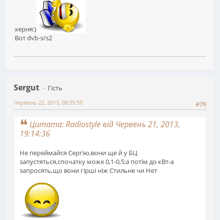
херня:)
Вот dvb-s/s2
Sergut
Гість
Червень 22, 2013, 08:55:59
#79
Цитата: Radiostyle від Червень 21, 2013,
19:14:36
Не переймайся Сергію,вони ще й у БЦ
запустяться,спочатку може 0,1-0,5;а потім до кВт-а
запросять,що вони гірші ніж Стильне чи Нет