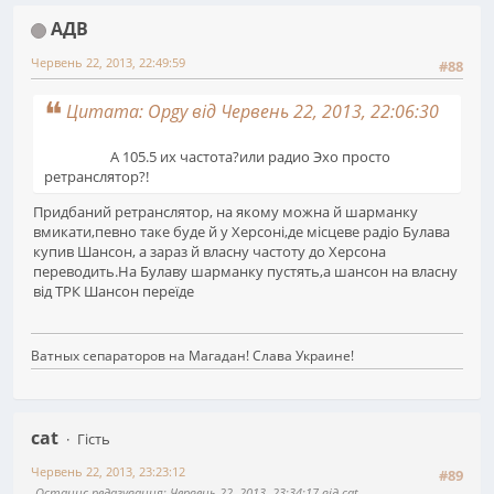
АДВ
Червень 22, 2013, 22:49:59
#88
Цитата: Opgy від Червень 22, 2013, 22:06:30
А 105.5 их частота?или радио Эхо просто
ретранслятор?!
Придбаний ретранслятор, на якому можна й шарманку
вмикати,певно таке буде й у Херсоні,де місцеве радіо Булава
купив Шансон, а зараз й власну частоту до Херсона
переводить.На Булаву шарманку пустять,а шансон на власну
від ТРК Шансон переїде
Ватных сепараторов на Магадан! Слава Украине!
cat
Гість
Червень 22, 2013, 23:23:12
#89
Останнє редагування
: Червень 22, 2013, 23:34:17 від cat