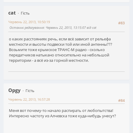
cat
Гість
Червень 22, 2013, 10:50:19
#83
Останнє редагування
: Червень 22, 2013, 13:15:07 від cat
о каких расстояниях речь, если всё зависит от рельефа
местности и высоты подвески той или иной антенны???
Возьмите тоже крымское ТРАНС-М радио - сколько
передатчиков натыкано относительно на небольшой
территории - а всё из-за горной местности.
Opgy
Гість
Червень 22, 2013, 16:57:28
#84
Меня вот почему-то начало распирать от любопытства!
Интересно частоту из Алчевска тоже куда-нибудь унесут?