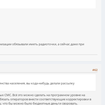
анизации обязывали иметь радиоточки, а сейчас даже при
#62
нства населения, вы кода-нибудь делали рассылку
ных СМС. Всё это можно сделать на програмном уровне на
 обязать операторов внести соответствующие корректировки в
ду, что бы можно было бюджетные деньги своровать.