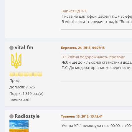
Запис+ОДТРК
Писав на диктофон, дефект під час ефі
В ефірі спільні передачі з радіо "Воск
vital-fm
Березень 24, 2013, 04:07:15
З 1 квітня подорожчають проводи
Якби ще до кількісної статистики додал
П.С. До модераторів, може перенести 
Профі
Дописів: 7 525
Подяк: 1 319 раз(и)
Записаний
Radiostyle
Травень 15, 2013, 13:45:41
Учора УР-1 вимкнули не о 00:00 а в 00: