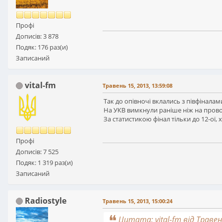
Профі
Дописів: 3 878
Подяк: 176 раз(и)
Записаний
vital-fm
Травень 15, 2013, 13:59:08
Так до опівночі вклались з півфіналам
На УКВ вимкнули раніше ніж на прово
За статистикою фінал тільки до 12-ої,
Профі
Дописів: 7 525
Подяк: 1 319 раз(и)
Записаний
Radiostyle
Травень 15, 2013, 15:00:24
Цитата: vital-fm від Травен