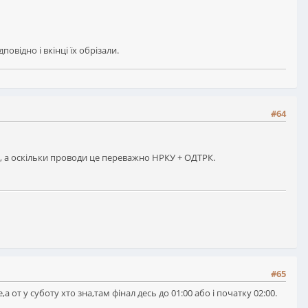
овідно і вкінці їх обрізали.
#64
є, а оскільки проводи це переважно НРКУ + ОДТРК.
#65
а от у суботу хто зна,там фінал десь до 01:00 або і початку 02:00.