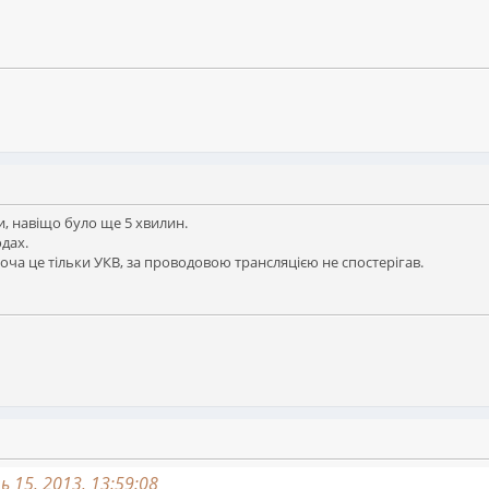
и, навіщо було ще 5 хвилин.
дах.
 хоча це тільки УКВ, за проводовою трансляцією не спостерігав.
ь 15, 2013, 13:59:08