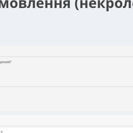
мовлення (некрол
щения?
01