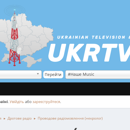
#Наше Music
аїні
.
Увійдіть
або
зареєструйтеся
.
я
Дротове радіо
Проводове радіомовлення (некролог)
►
►