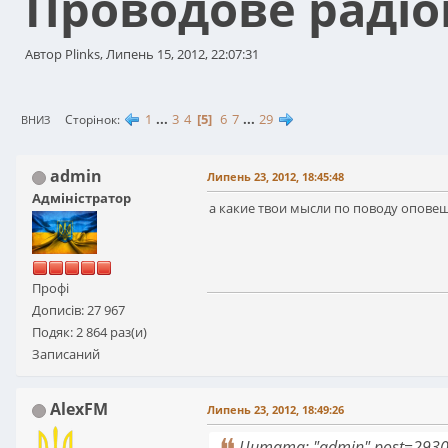
Проводове радіо
Автор Plinks, Липень 15, 2012, 22:07:31
1
...
3
4
5
6
7
...
29
Сторінок
ВНИЗ
admin
Липень 23, 2012, 18:45:48
Адміністратор
а какие твои мысли по поводу опове
Профі
Дописів: 27 967
Подяк: 2 864 раз(и)
Записаний
AlexFM
Липень 23, 2012, 18:49:26
Цитата: "admin" post=293