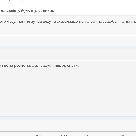
ами, навіщо було ще 5 хвилин.
го часу,гімн не лунав,ведуча сказала,що почалася нова доба,і потім пі
 і вона розпочалась, а далі я пішов спати.