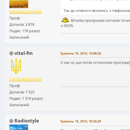
Так до опівночі вклались з півфінал
Профі
Віталію,пролунали сигнали точно
Дописів: 3 878
о 00:05.
Подяк: 176 раз(и)
Записаний
vital-fm
Травень 15, 2013, 15:08:26
У нас ні, ще потім оголосили програму
Профі
Дописів: 7 525
Подяк: 1 319 раз(и)
Записаний
Radiostyle
Травень 19, 2013, 10:26:29