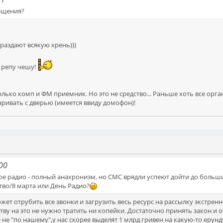
вещения?
раздают всякую хрень)))
 репу чешу!
только комп и ФМ приемник. Но это не средство... Раньше хоть все орг
ривать с дверью (имеется ввиду домофон)!
00
е радио - полный анахронизм, но СМС врядли успеют дойти до больши
во/8 марта или День Радио?
ет отрубить все звонки и загрузить весь ресурс на рассылку экстрен
ству на это не нужно тратить ни копейки. Достаточно принять закон и
не "по нашему",у нас скорее выделят 1 млрд гривен на какую-то ерун