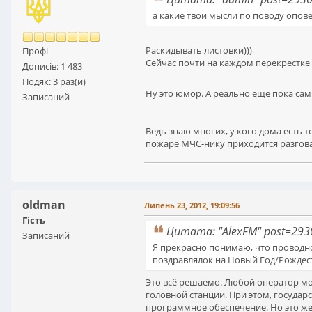
а какие твои мысли по поводу опо
Раскидывать листовки)))
Профі
Сейчас почти на каждом перекрестке 
Дописів: 1 483
Подяк: 3 раз(и)
Ну это юмор. А реально еще пока сам
Записаний
Ведь знаю многих, у кого дома есть 
пожаре МЧС-нику приходится разгова
oldman
Липень 23, 2012, 19:09:56
Гість
Цитата: "AlexFM" post=293
Записаний
Я прекрасно понимаю, что проводно
поздравлялок на Новый Год/Рождест
Это всё решаемо. Любой оператор мож
головной станции. При этом, государ
программное обеспечение. Но это же 