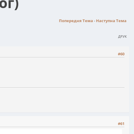
ог)
Попередня Тема
-
Наступна Тема
ДРУК
#60
#61