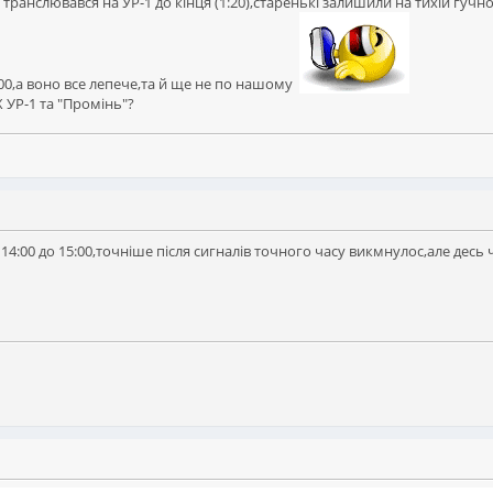
ранслювався на УР-1 до кінця (1:20),старенькі залишили на тихій гучно
00,а воно все лепече,та й ще не по нашому
 УР-1 та "Промінь"?
 14:00 до 15:00,точніше після сигналів точного часу викмнулос,але дес