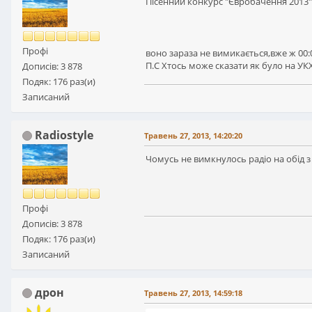
Пісенний конкурс "Євробачення 2013" т
Профі
воно зараза не вимикається,вже ж 00:
П.С Хтось може сказати як було на УКХ
Дописів: 3 878
Подяк: 176 раз(и)
Записаний
Radiostyle
Травень 27, 2013, 14:20:20
Чомусь не вимкнулось радіо на обід з
Профі
Дописів: 3 878
Подяк: 176 раз(и)
Записаний
дрон
Травень 27, 2013, 14:59:18