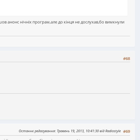
шов анонс нічніх програм,але до кінця не дослухав,бо вимкнули
#68
Останнє редагування
: Травень 19, 2013, 10:41:30 від Radiostyle
#69