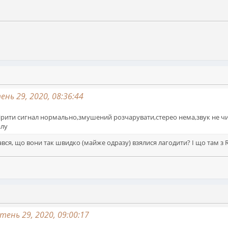
ень 29, 2020, 08:36:44
ервірити сигнал нормально,змушений розчарувати,стерео нема,звук не ч
алу
тався, що вони так швидко (майже одразу) взялися лагодити? І що там з 
тень 29, 2020, 09:00:17