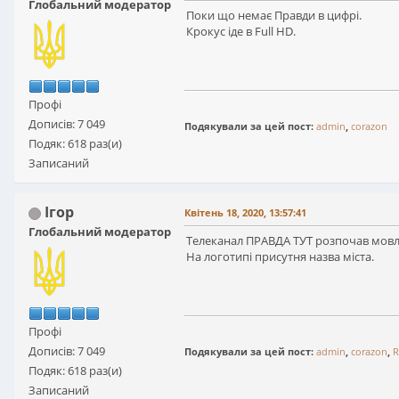
Глобальний модератор
Поки що немає Правди в цифрі.
Крокус іде в Full HD.
Профі
Дописів: 7 049
Подякували за цей пост:
admin
,
corazon
Подяк: 618 раз(и)
Записаний
Ігор
Квітень 18, 2020, 13:57:41
Глобальний модератор
Телеканал ПРАВДА ТУТ розпочав мовле
На логотипі присутня назва міста.
Профі
Дописів: 7 049
Подякували за цей пост:
admin
,
corazon
,
R
Подяк: 618 раз(и)
Записаний