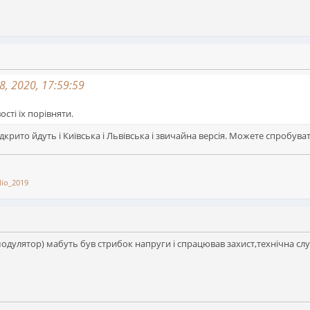
, 2020, 17:59:59
сті їх порівняти.
ідкрито йдуть і Київська і Львівська і звичайна версія. Можете спробува
io_2019
модулятор) мабуть був стрибок напруги і спрацював захист,технічна с