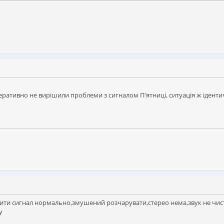
ративно не вирішили проблеми з сигналом П'ятниці, ситуація ж ідентична
вірити сигнал нормально,змушений розчарувати,стерео нема,звук не чи
у