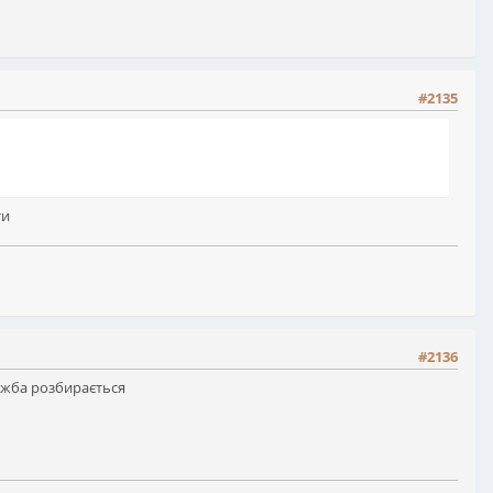
#2135
ти
#2136
лужба розбирається