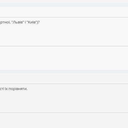
ної, "Львів" і "Київ")?
ті їх порівняти.