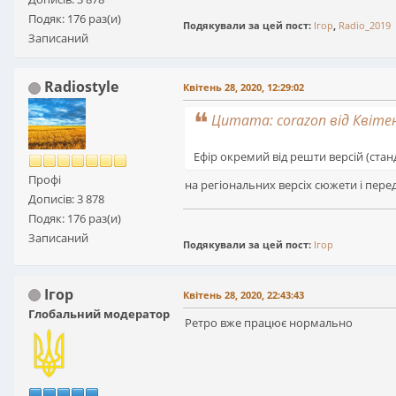
Подяк: 176 раз(и)
Подякували за цей пост:
Ігор
,
Radio_2019
Записаний
Radiostyle
Квітень 28, 2020, 12:29:02
Цитата: corazon від Квітен
Ефір окремий від решти версій (станда
Профі
на регіональних версіх сюжети і пере
Дописів: 3 878
Подяк: 176 раз(и)
Записаний
Подякували за цей пост:
Ігор
Ігор
Квітень 28, 2020, 22:43:43
Глобальний модератор
Ретро вже працює нормально