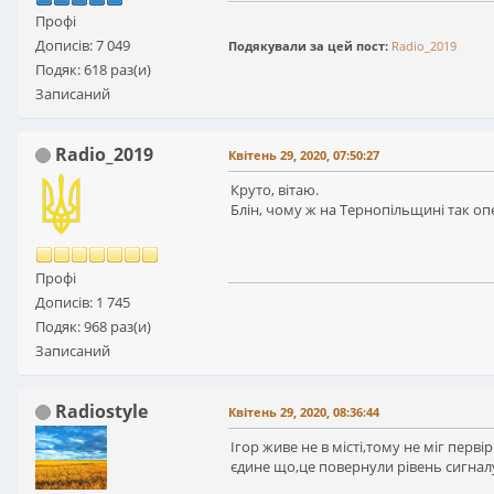
Профі
Дописів: 7 049
Подякували за цей пост:
Radio_2019
Подяк: 618 раз(и)
Записаний
Radio_2019
Квітень 29, 2020, 07:50:27
Круто, вітаю.
Блін, чому ж на Тернопільщині так опе
Профі
Дописів: 1 745
Подяк: 968 раз(и)
Записаний
Radiostyle
Квітень 29, 2020, 08:36:44
Ігор живе не в місті,тому не міг пер
єдине що,це повернули рівень сигнал