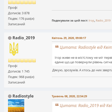
Профі
Дописів: 3 878
Подяк: 176 раз(и)
Подякували за цей пост:
Ігор
,
Radio_2019
Записаний
Radio_2019
Квітень 29, 2020, 09:00:17
Цитата: Radiostyle від Квіт
Ігор живе не в місті,тому не міг п
єдине що,це повернули рівень сигн
Профі
Дякую, зрозумів. А хтось до них звер
Дописів: 1 745
Подяк: 968 раз(и)
Записаний
Radiostyle
Травень 08, 2020, 22:54:29
Цитата: Radio_2019 від Кві