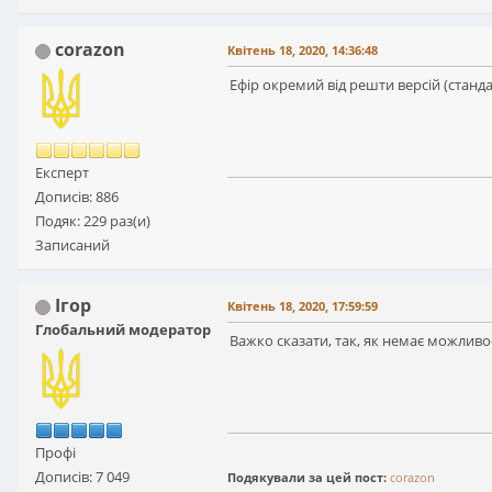
corazon
Квітень 18, 2020, 14:36:48
Ефір окремий від решти версій (стандарт
Експерт
Дописів: 886
Подяк: 229 раз(и)
Записаний
Ігор
Квітень 18, 2020, 17:59:59
Глобальний модератор
Важко сказати, так, як немає можливос
Профі
Дописів: 7 049
Подякували за цей пост:
corazon