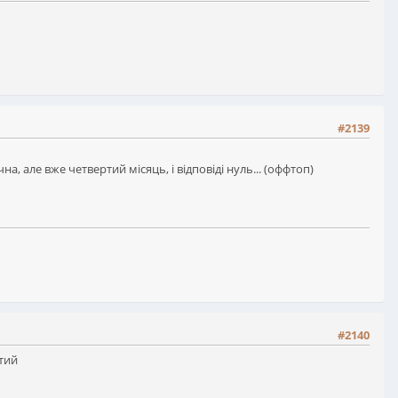
#2139
, але вже четвертий місяць, і відповіді нуль... (оффтоп)
#2140
стий