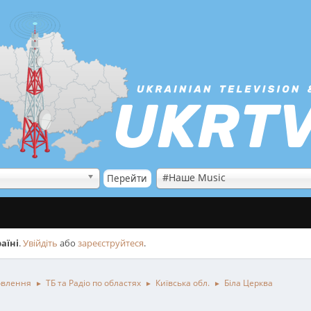
#Наше Music
аїні
.
Увійдіть
або
зареєструйтеся
.
овлення
ТБ та Радіо по областях
Київська обл.
Біла Церква
►
►
►