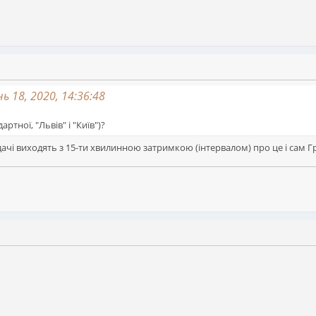
ь 18, 2020, 14:36:48
ртної, "Львів" і "Київ")?
дачі виходять з 15-ти хвилинною затримкою (інтервалом) про це і сам