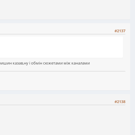
#2137
 Гришин казав,ну і обмін сюжетами між каналами
#2138