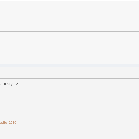
ння у Т2.
adio_2019