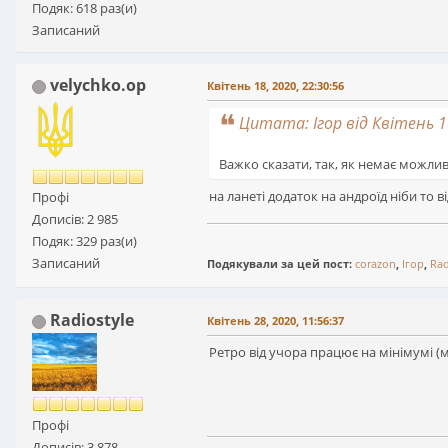
Подяк: 618 раз(и)
Записаний
velychko.op
Квітень 18, 2020, 22:30:56
Цитата: Ігор від Квітень 18
Важко сказати, так, як немає можливо
на ланеті додаток на андроїд ніби то в
Профі
Дописів: 2 985
Подяк: 329 раз(и)
Записаний
Подякували за цей пост:
corazon
,
Ігор
,
Rad
Radiostyle
Квітень 28, 2020, 11:56:37
Ретро від учора працює на мінімумі (
Профі
Дописів: 3 878