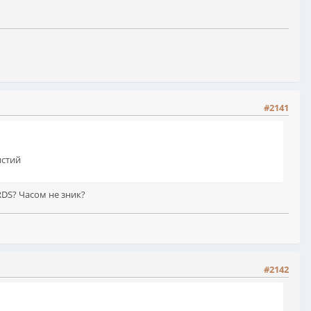
#2141
истий
RDS? Часом не зник?
#2142