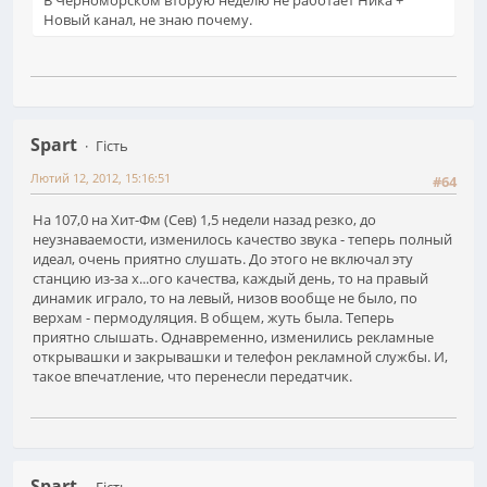
Новый канал, не знаю почему.
Spart
Гість
Лютий 12, 2012, 15:16:51
#64
На 107,0 на Хит-Фм (Сев) 1,5 недели назад резко, до
неузнаваемости, изменилось качество звука - теперь полный
идеал, очень приятно слушать. До этого не включал эту
станцию из-за х...ого качества, каждый день, то на правый
динамик играло, то на левый, низов вообще не было, по
верхам - пермодуляция. В общем, жуть была. Теперь
приятно слышать. Однавременно, изменились рекламные
открывашки и закрывашки и телефон рекламной службы. И,
такое впечатление, что перенесли передатчик.
Spart
Гість