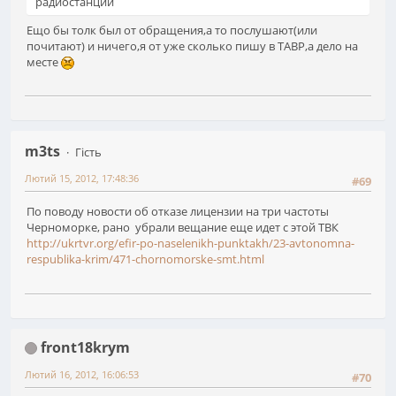
радиостанций
Ещо бы толк был от обращения,а то послушают(или
почитают) и ничего,я от уже сколько пишу в ТАВР,а дело на
месте
m3ts
Гість
Лютий 15, 2012, 17:48:36
#69
По поводу новости об отказе лицензии на три частоты
Черноморке, рано убрали вещание еще идет с этой ТВК
http://ukrtvr.org/efir-po-naselenikh-punktakh/23-avtonomna-
respublika-krim/471-chornomorske-smt.html
front18krym
Лютий 16, 2012, 16:06:53
#70