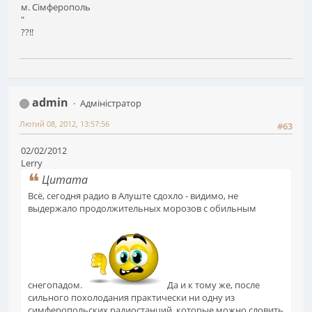
м. Сімферополь
"
??!!
admin
Адміністратор
Лютий 08, 2012, 13:57:56
#63
02/02/2012
Lerry
Цитата
Всё, сегодня радио в Алуште сдохло - видимо, не
выдержало продолжительных морозов с обильным
снегопадом.
Да и к тому же, после
сильного похолодания практически ни одну из
симферопольских радиостанций, которые можно словить