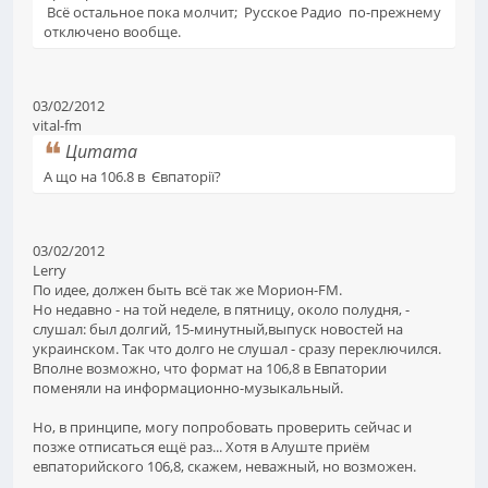
Всё остальное пока молчит; Русское Радио по-прежнему
отключено вообще.
03/02/2012
vital-fm
Цитата
А що на 106.8 в Євпаторії?
03/02/2012
Lerry
По идее, должен быть всё так же Морион-FM.
Но недавно - на той неделе, в пятницу, около полудня, -
слушал: был долгий, 15-минутный,выпуск новостей на
украинском. Так что долго не слушал - сразу переключился.
Вполне возможно, что формат на 106,8 в Евпатории
поменяли на информационно-музыкальный.
Но, в принципе, могу попробовать проверить сейчас и
позже отписаться ещё раз... Хотя в Алуште приём
евпаторийского 106,8, скажем, неважный, но возможен.