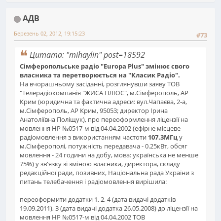
АДВ
Березень 02, 2012, 19:15:23
#73
Цитата: "mihaylin" post=18592
Сімферопольське радіо "Europa Plus" змінює свого
власника та перетворюється на "Класик Радіо".
На вчорашньому засіданні, розглянувши заяву ТОВ
"Телерадіокомпанія "ЖИСА ПЛЮС", м.Сімферополь, АР
Крим (юридична та фактична адреси: вул.Чапаєва, 2-а,
м.Сімферополь, АР Крим, 95053; директор Ірина
Анатоліївна Поліщук), про переоформлення ліцензії на
мовлення НР №0517-м від 04.04.2002 (ефірне місцеве
радіомовлення з використанням частоти
107.3МГц
у
м.Сімферополі, потужність передавача - 0.25кВт, обсяг
мовлення - 24 години на добу, мова: українська не менше
75%) у зв'язку зі зміною власника, директора, складу
редакційної ради, позивних, Національна рада України з
питань телебачення і радіомовлення вирішила:
переоформити додатки 1, 2, 4 (дата видачі додатків
19.09.2011), 3 (дата видачі додатка 26.05.2008) до ліцензії на
мовлення НР №0517-м від 04.04.2002 ТОВ