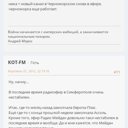
ника + новый канал в Черноморском снова в эфире,
черноморка еще работает.
Война начинается с имперских амбиций, а заканчивается
национальным позором.
Андрей Мэрко
KOT-FM
Гість
Березень 01, 2012, 22:19:16
#71
Ну, начну...
В последнее время радиоэфир в Симферополе очень
нестабилен.
Итак, где-то месяц назад замолчала Европа-Плас.
Ещё где-то с конца прошлой недели замолчала Ассоль.
Кроме того, эфир Радио Мейдан довольно-таки нестабилен в
последнее время и вообще. Да и мне кажется, что Мейдан