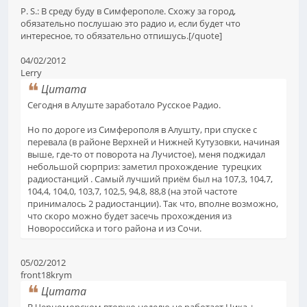
P. S.: В среду буду в Симферополе. Схожу за город,
обязательно послушаю это радио и, если будет что
интересное, то обязательно отпишусь.[/quote]
04/02/2012
Lerry
Цитата
Сегодня в Алуште заработало Русское Радио.
Но по дороге из Симферополя в Алушту, при спуске с
перевала (в районе Верхней и Нижней Кутузовки, начиная
выше, где-то от поворота на Лучистое), меня поджидал
небольшой сюрприз: заметил прохождение турецких
радиостанций . Самый лучший приём был на 107,3, 104,7,
104,4, 104,0, 103,7, 102,5, 94,8, 88,8 (на этой частоте
принималось 2 радиостанции). Так что, вполне возможно,
что скоро можно будет засечь прохождения из
Новороссийска и того района и из Сочи.
05/02/2012
front18krym
Цитата
В Черноморском вторую неделю не работает Ника +