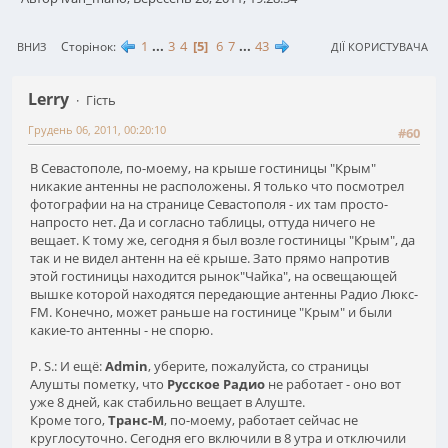
1
...
3
4
5
6
7
...
43
Сторінок
ВНИЗ
ДІЇ КОРИСТУВАЧА
Lerry
Гість
Грудень 06, 2011, 00:20:10
#60
В Севастополе, по-моему, на крыше гостиницы "Крым"
никакие антенны не расположены. Я только что посмотрел
фотографии на на странице Севастополя - их там просто-
напросто нет. Да и согласно таблицы, оттуда ничего не
вещает. К тому же, сегодня я был возле гостиницы "Крым", да
так и не видел антенн на её крыше. Зато прямо напротив
этой гостиницы находится рынок"Чайка", на освещающей
вышке которой находятся передающие антенны Радио Люкс-
FM. Конечно, может раньше на гостинице "Крым" и были
какие-то антенны - не спорю.
P. S.: И ещё:
Admin
, уберите, пожалуйста, со страницы
Алушты пометку, что
Русское Радио
не работает - оно вот
уже 8 дней, как стабильно вещает в Алуште.
Кроме того,
Транс-М
, по-моему, работает сейчас не
круглосуточно. Сегодня его включили в 8 утра и отключили