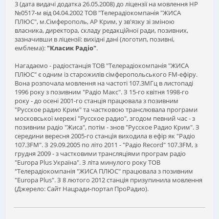
3 (дата видачі додатка 26.05.2008) до ліцензії на мовлення НР
№0517-м від 04.04.2002 ТОВ "Телерадіокомпанія "ЖИСА
ПЛЮС", м.Сімферополь, АР Крим, у зв'язку зі зміною
власника, директора, складу редакційної ради, позивних,
зазначивши в ліцензії: вихідні дані (логотип, позивні,
емблема):
"Класик Радіо"
.
Нагадаємо - радіостанція ТОВ "Телерадіокомпанія "ЖИСА
ПЛЮС" є одним із старожилів сімферопольського FM-ефіру.
Вона розпочала мовлення на частоті 107.3МГц в листопаді
1996 року з позивним "Радіо Макс". З 15-го квітня 1998-го
року - до осені 2001-го станція працювала з позивним
"Русское радио Крим" та частковою транслювала програми
московської мережі "Русское радио", згодом певний час - з
позивним радіо "Жиса", потім - знов "Русское Радио Крим". З
середини вересня 2005-го станція виходила в ефір як "Радіо
107.3FM". З 29.09.2005 по літо 2011 - "Радіо Record" 107.3FM, з
грудня 2009 - з частковими трансляціями програм радіо
"Europa Plus Україна". З літа минулого року ТОВ
"Телерадіокомпанія "ЖИСА ПЛЮС" працювала з позивним
"Europa Plus". З 8 лютого 2012 станція призупинила мовлення
(Джерело: Сайт Нацради-портал ПроРадио).