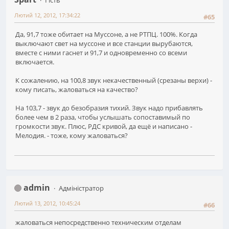
Лютий 12, 2012, 17:34:22
#65
Да, 91,7 тоже обитает на Муссоне, а не РТПЦ. 100%. Когда
выключают свет на муссоне и все станции вырубаются,
вместе с ними гаснет и 91,7 и одновременно со всеми
включается.
К сожалению, на 100,8 звук некачественный (срезаны верхи) -
кому писать, жаловаться на качество?
На 103,7 - звук до безобразия тихий. Звук надо прибавлять
более чем в 2 раза, чтобы услышать сопоставимый по
громкости звук. Плюс, РДС кривой, да ещё и написано -
Мелодия. - тоже, кому жаловаться?
admin
Адміністратор
Лютий 13, 2012, 10:45:24
#66
жаловаться непосредственно техническим отделам