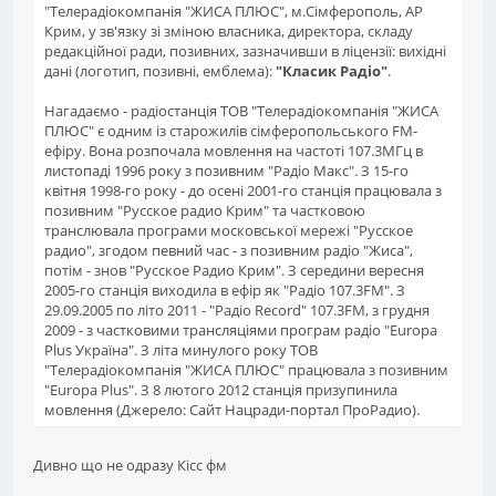
"Телерадіокомпанія "ЖИСА ПЛЮС", м.Сімферополь, АР
Крим, у зв'язку зі зміною власника, директора, складу
редакційної ради, позивних, зазначивши в ліцензії: вихідні
дані (логотип, позивні, емблема):
"Класик Радіо"
.
Нагадаємо - радіостанція ТОВ "Телерадіокомпанія "ЖИСА
ПЛЮС" є одним із старожилів сімферопольського FM-
ефіру. Вона розпочала мовлення на частоті 107.3МГц в
листопаді 1996 року з позивним "Радіо Макс". З 15-го
квітня 1998-го року - до осені 2001-го станція працювала з
позивним "Русское радио Крим" та частковою
транслювала програми московської мережі "Русское
радио", згодом певний час - з позивним радіо "Жиса",
потім - знов "Русское Радио Крим". З середини вересня
2005-го станція виходила в ефір як "Радіо 107.3FM". З
29.09.2005 по літо 2011 - "Радіо Record" 107.3FM, з грудня
2009 - з частковими трансляціями програм радіо "Europa
Plus Україна". З літа минулого року ТОВ
"Телерадіокомпанія "ЖИСА ПЛЮС" працювала з позивним
"Europa Plus". З 8 лютого 2012 станція призупинила
мовлення (Джерело: Сайт Нацради-портал ПроРадио).
Дивно що не одразу Кісс фм