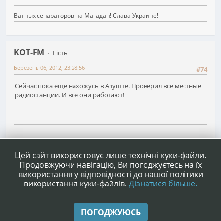
Ватных сепараторов на Магадан! Слава Украине!
KOT-FM
Гість
Березень 06, 2012, 23:28:56
#74
Сейчас пока ещё нахожусь в Алуште. Проверил все местные
радиостанции. И все они работают!
1
...
3
4
5
6
7
...
43
Сторінок
НАГОРУ
ДІЇ КОРИСТУВАЧА
Цей сайт використовує лише технічні куки-файли.
Продовжуючи навігацію, Ви погоджуєтесь на їх
використання у відповідності до нашої політики
використання куки-файлів.
Дізнатися більше.
|
|
Допомога
Умови та правила
Нагору ▲
ПОГОДЖУЮСЬ
,
SMF 2.1.4 © 2023
Simple Machines