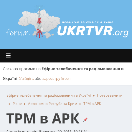
Ласкаво просимо на
Ефірне телебачення та радіомовлення в
Україні
.
Увійдіть
або
зареєструйтеся
.
Ефірне телебачення та радіомовлення в Україні
Потеревенити
►
Різне
Автономна Республіка Крим
ТРМ в АРК
►
►
►
ТРМ в АРК
Автор ivan_mario, Вересень 20, 2011, 19:28:54