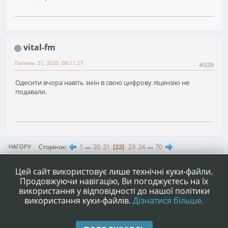
vital-fm
Липень 31, 2020, 08:11:27
#329
Одесити вчора навіть змін в свою цифрову ліцензію не
подавали.
1
...
20
21
22
23
24
...
70
Сторінок
НАГОРУ
ДІЇ КОРИСТУВАЧА
Цей сайт використовує лише технічні куки-файли.
Продовжуючи навігацію, Ви погоджуєтесь на їх
використання у відповідності до нашої політики
використання куки-файлів.
Дізнатися більше.
|
|
Допомога
Умови та правила
Нагору ▲