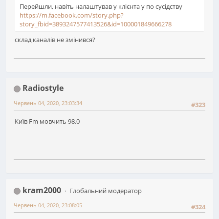
Перейшли, навіть налаштував у клієнта у по сусідству
https://m.facebook.com/story.php?
story_fbid=3893247577413526&id=100001849666278
склад каналів не змінився?
Radiostyle
Червень 04, 2020, 23:03:34
#323
Київ Fm мовчить 98.0
kram2000
Глобальний модератор
Червень 04, 2020, 23:08:05
#324