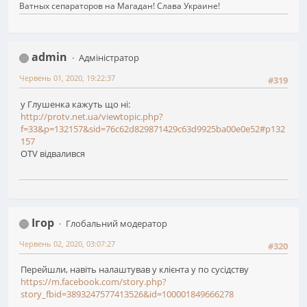
Ватных сепараторов на Магадан! Слава Украине!
admin
Адміністратор
Червень 01, 2020, 19:22:37
#319
у Глушенка кажуть що ні:
http://protv.net.ua/viewtopic.php?
f=33&p=132157&sid=76c62d829871429c63d9925ba00e0e52#p132
157
OTV відвалився
Ігор
Глобальний модератор
Червень 02, 2020, 03:07:27
#320
Перейшли, навіть налаштував у клієнта у по сусідству
https://m.facebook.com/story.php?
story_fbid=3893247577413526&id=100001849666278