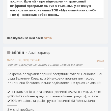
послуги.
Другий – про відновлення трансляції
цифрової програми «ОТV» з 11.06.2020 у зв'язку з
частковим виконанням ТОВ «Музичний канал «О-
ТВ» фінансових зобов'язань.
Подякували за цей пост:
admin
admin
Адміністратор
Липень 30, 2020, 19:34:46
#328
Останнє редагування
: Липень 30, 2020, 19:36:36 від admin
Зокрема, повідомив перший заступник голови Національної
ради Валентин Коваль, із фінансових причин тимчасово
припинено багатоканальне радіомовлення трьох компаній:
✔️ПП «Компанія «Нова хвиля» (позивні «POWER FM»), м. Київ;
✔️ТОВ «ТРК «Бізнес-радіо» (позивні «Бизнес радио»), м. Київ;
✔️ТОВ «Українська радіо група» (позивні «DJ FM»), м. Київ
----------
3 місяці пройшло