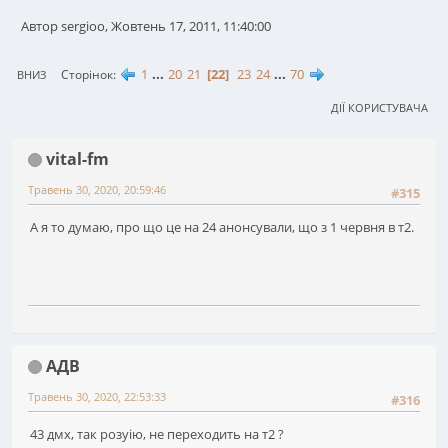
Автор sergioo, Жовтень 17, 2011, 11:40:00
1
...
20
21
22
23
24
...
70
Сторінок
ВНИЗ
ДІЇ КОРИСТУВАЧА
vital-fm
Травень 30, 2020, 20:59:46
#315
А я то думаю, про що це на 24 анонсували, що з 1 червня в т2.
АДВ
Травень 30, 2020, 22:53:33
#316
43 дмх, так розуію, не переходить на т2 ?