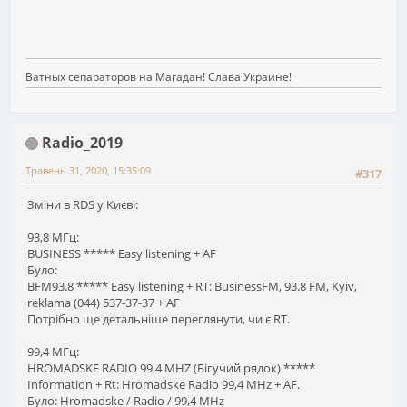
Ватных сепараторов на Магадан! Слава Украине!
Radio_2019
Травень 31, 2020, 15:35:09
#317
Зміни в RDS у Києві:
93,8 МГц:
BUSINESS ***** Easy listening + AF
Було:
BFM93.8 ***** Easy listening + RT: BusinessFM, 93.8 FM, Kyiv,
reklama (044) 537-37-37 + AF
Потрібно ще детальніше переглянути, чи є RT.
99,4 МГц:
HROMADSKE RADIO 99,4 MHZ (Бігучий рядок) *****
Information + Rt: Hromadske Radio 99,4 MHz + AF.
Було: Hromadske / Radio / 99,4 MHz