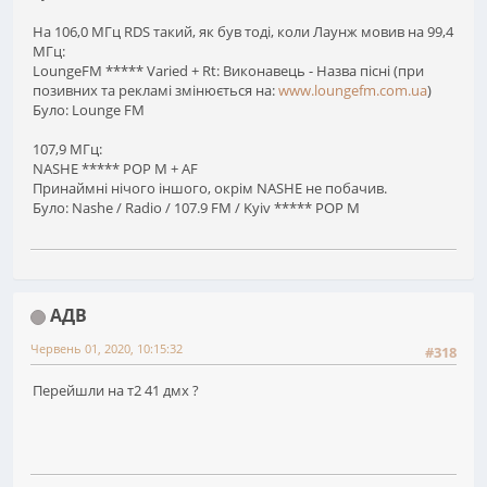
На 106,0 МГц RDS такий, як був тоді, коли Лаунж мовив на 99,4
МГц:
LoungeFM ***** Varied + Rt: Виконавець - Назва пісні (при
позивних та рекламі змінюється на:
www.loungefm.com.ua
)
Було: Lounge FM
107,9 МГц:
NASHE ***** POP M + AF
Принаймні нічого іншого, окрім NASHE не побачив.
Було: Nashe / Radio / 107.9 FM / Kyiv ***** POP M
АДВ
Червень 01, 2020, 10:15:32
#318
Перейшли на т2 41 дмх ?