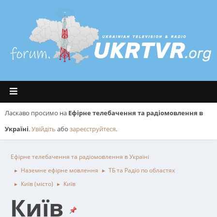
Ласкаво просимо на
Ефірне телебачення та радіомовлення в
Україні
.
Увійдіть
або
зареєструйтеся
.
Ефірне телебачення та радіомовлення в Україні
Наземне ефірне мовлення
ТБ та Радіо по областях
►
►
Київ (місто)
Київ
►
►
Київ