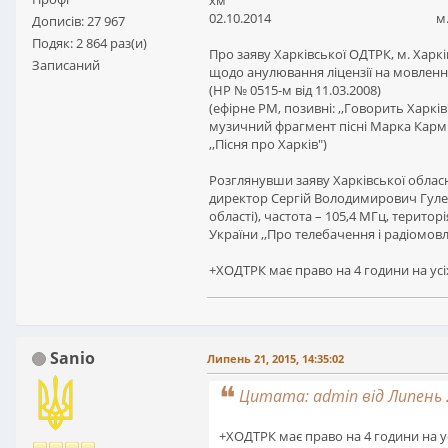
02.10.2014 м. К
Дописів: 27 967
Подяк: 2 864 раз(и)
Про заяву Харківської ОДТРК, м. Харкі
Записаний
щодо анулювання ліцензії на мовлен
(НР № 0515-м від 11.03.2008)
(ефірне РМ, позивні: ,,Говорить Харків
музичний фрагмент пісні Марка Карм
,,Пісня про Харків")
Розглянувши заяву Харківської обласн
директор Сергій Володимирович Гул
області), частота – 105,4 МГц, територ
України ,,Про телебачення і радіомов
+ХОДТРК має право на 4 години на усіх
Sanio
Липень 21, 2015, 14:35:02
Цитата: admin від Липень 2
+ХОДТРК має право на 4 години на усі