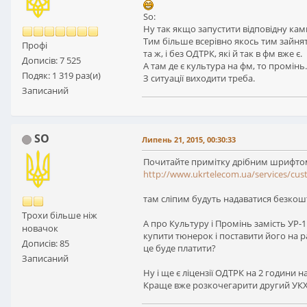
So:
Ну так якщо запустити відповідну камп
Тим більше всерівно якось тим зайняти
Профі
та ж, і без ОДТРК, які й так в фм вже є.
Дописів: 7 525
А там де є культура на фм, то промінь.
Подяк: 1 319 раз(и)
З ситуації виходити треба.
Записаний
SO
Липень 21, 2015, 00:30:33
Почитайте примітку дрібним шрифто
http://www.ukrtelecom.ua/services/cus
там сліпим будуть надаватися безкошт
Трохи більше ніж
А про Культуру і Промінь замість УР-1
новачок
купити тюнерок і поставити його на ра
Дописів: 85
це буде платити?
Записаний
Ну і ще є ліцензії ОДТРК на 2 години на
Краще вже розкочегарити другий УКХ п