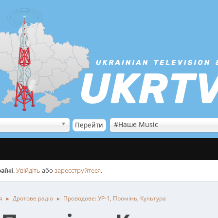
#Наше Music
аїні
.
Увійдіть
або
зареєструйтеся
.
я
Дротове радіо
Проводове: УР-1, Промінь, Культура
►
►