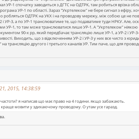
нал УР-1 спочатку заводиться з ДГТС на ОДТРК, там робиться врізка обла
програма УР-1 по області. Зараз "Укртелеком" не бере сигнал з ефіру, х
 робляться ОДТРК на УКХ і на проводову мережу, між собою це не повяза
2 і УР-3, а по УР-1 транслюватиме те, що подаватиме туди НРКУ. Але, 
и УР-1, то там може транслюватися лише УР-1. А "Укртелеком" ніякою
окументом 90-х рр, який передбачає трансляцію лише УР-1, а УР-2 і УР-3
вості. Виходить, що з відключенням УР-2 і УР-3 у них все чисто з юрид
 на трансляцію другого і третього каналів УР. Тим паче, що для пров
1, 2015, 14:38:59
і частоти? я написав що має право на 4 години. якщо забажають.
но краще мовити у здихаючому проводому. О утам усе гаразд.
ва.