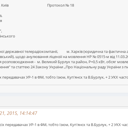
иїв Протокол № 18
в,
ня
",
інського
ої державної телерадіокомпанії, м. Харків (юридична та фактична адре
евський), щодо анулювання ліцензії на мовлення НР № 0515-м від
ія розповсюдження - м. Великий Бурлук та район, Р=0,5 кВт, обсяг мовлен
лення" та статтею 24 Закону України ,,Про Національну раду України з 
 передавачах УР-1 в ФМ, тобто Ізюм, Куп'янск та В.Бурлук, + 2 УКХ часто
1, 2015, 14:14:47
х передавачах УР-1 в ФМ, тобто Ізюм, Куп'янск та В.Бурлук, + 2 УКХ час