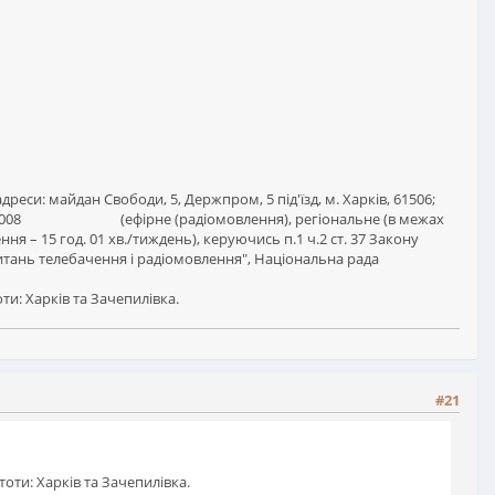
си: майдан Свободи, 5, Держпром, 5 під'їзд, м. Харків, 61506;
 11.03.2008 (ефірне (радіомовлення), регіональне (в межах
ня – 15 год. 01 хв./тиждень), керуючись п.1 ч.2 ст. 37 Закону
питань телебачення і радіомовлення", Національна рада
ти: Харків та Зачепилівка.
#21
тоти: Харків та Зачепилівка.