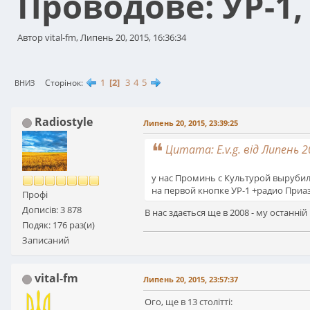
Проводове: УР-1,
Автор vital-fm, Липень 20, 2015, 16:36:34
1
2
3
4
5
Сторінок
ВНИЗ
Radiostyle
Липень 20, 2015, 23:39:25
Цитата: E.v.g. від Липень 2
у нас Проминь с Культурой вырубил
на первой кнопке УР-1 +радио Приа
Профі
Дописів: 3 878
В нас здається ще в 2008 - му останній
Подяк: 176 раз(и)
Записаний
vital-fm
Липень 20, 2015, 23:57:37
Ого, ще в 13 столітті: