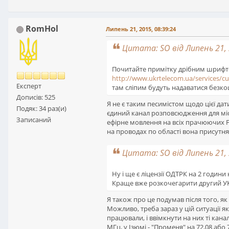
RomHol
Липень 21, 2015, 08:39:24
Цитата: SO від Липень 21, 
Почитайте примітку дрібним шриф
http://www.ukrtelecom.ua/services/c
Експерт
там сліпим будуть надаватися безко
Дописів: 525
Я не є таким песимістом щодо цієї д
Подяк: 34 раз(и)
єдиний канал розповсюдження для міс
Записаний
ефірне мовлення на всіх прачюючих FM
на проводах по області вона присутня
Цитата: SO від Липень 21, 
Ну і ще є ліцензії ОДТРК на 2 години 
Краще вже розкочегарити другий УКХ
Я також про це подумав після того, як
Можливо, треба зараз у цій ситуації 
працювали, і ввімкнути на них ті канал
МГц, у Ізюмі - "Променя" на 72,08 аб