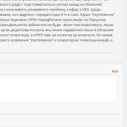
сного радіо і тоді повертається сигнал назад на обласний
оча є можливість резервного прийому з ефіру з УКХ. Щодо
но, хоч відрізки і передачі одні й ті ж самі. Зараз "Укртелеком"
оскільки ліцензією НРКУ передбачено трансляцію на Першому
 самодіяльністю займатися не буде - вони танслюватимуть лише
- це як додаткова послуга, яка може надаватися лише в обласних
ичної точки зору, а НРКУ ніяк не може на це вплинути, бо немає
одового мовлення "Укртелеком" є оператором телекомунікацій, а
#24