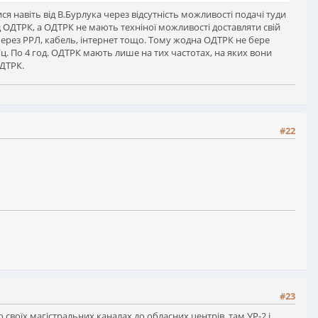
ся навіть від В.Бурлука через відсутність можливості подачі туди
д ОДТРК, а ОДТРК не мають техніної можливості доставляти свій
 через РРЛ, кабель, інтернет тощо. Тому жодна ОДТРК не бере
МГц. По 4 год. ОДТРК мають лише на тих частотах, на яких вони
ОДТРК.
#22
#23
о своїх магістральних каналах до обласних центрів, там УР-2 і