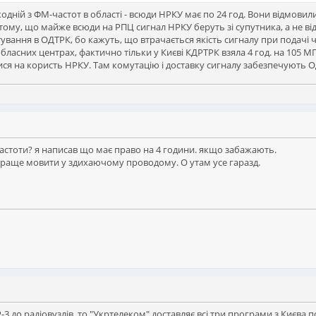
жодній з ФМ-частот в області - всюди НРКУ має по 24 год. Вони відмовили
тому, що майже всюди на РПЦ сигнал НРКУ беруть зі супутника, а не ві
тування в ОДТРК, бо кажуть, що втрачається якість сигналу при подачі
в обласних центрах, фактично тільки у Києві КДРТРК взяла 4 год. на 105 
лися на користь НРКУ. Там комутацію і доставку сигналу забезпечують 
частоти? я написав що має право на 4 години. якщо забажають.
 краще мовити у здихаючому проводому. О утам усе гаразд.
-3 до радіовузлів, то "Укртелеком" доставляє всі три програми з Києва п