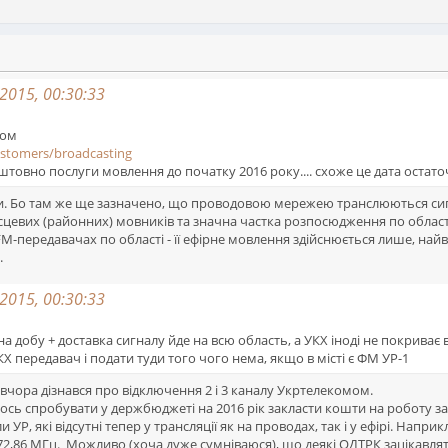
2015, 00:30:33
том
ustomers/broadcasting
штовно послуги мовлення до початку 2016 року.... схоже це дата остат
ати. Бо там же ще зазначено, що проводовою мережею транслюються си
цевих (районних) мовників та значна частка розпосюдження по області
-передавачах по області - її ефірне мовлення здійснюється лише, найв
.
2015, 00:30:33
на добу + доставка сигналу йде на всю область, а УКХ іноді не покриває вс
 передавач і подати туди того чого нема, якщо в місті є ФМ УР-1
 вчора дізнався про відключення 2 і 3 каналу Укртелекомом.
якось спробувати у держбюджеті на 2016 рік закласти кошти на роботу з
и УР, які відсутні тепер у трансляції як на проводах, так і у ефірі. Нап
о 72,86 МГц. Можливо (хоча дуже сумніваюся), що деякі ОДТРК зацікавля