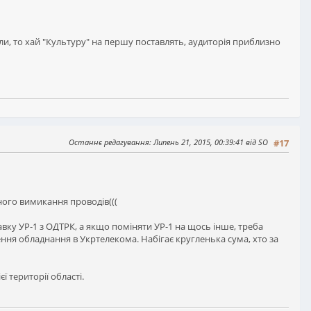
ули, то хай "Культуру" на першу поставлять, аудиторія приблизно
Останнє редагування
: Липень 21, 2015, 00:39:41 від SO
#17
ного вимикання проводів(((
тавку УР-1 з ОДТРК, а якщо поміняти УР-1 на щось інше, треба
щення обладнання в Укртелекома. Набігає кругленька сума, хто за
ї території області.