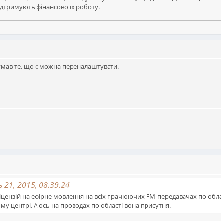
підтримують фінансово їх роботу.
 думав те, що є можна переналаштувати.
21, 2015, 08:39:24
іцензій на ефірне мовлення на всіх прачюючих FM-передавачах по област
у центрі. А ось на проводах по області вона присутня.