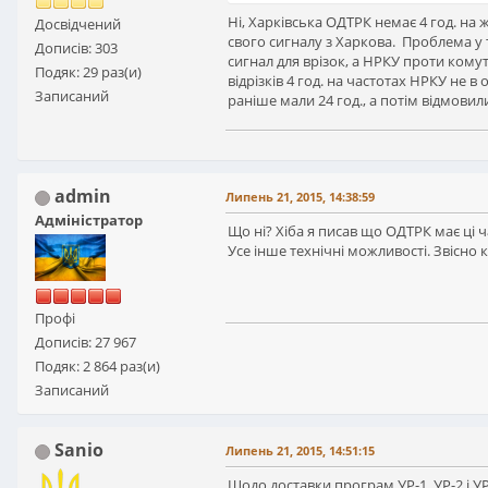
Ні, Харківська ОДТРК немає 4 год. на 
Досвідчений
свого сигналу з Харкова. Проблема у 
Дописів: 303
сигнал для врізок, а НРКУ проти кому
Подяк: 29 раз(и)
відрізків 4 год. на частотах НРКУ не 
Записаний
раніше мали 24 год., а потім відмови
admin
Липень 21, 2015, 14:38:59
Адміністратор
Що ні? Хіба я писав що ОДТРК має ці 
Усе інше технічні можливості. Звісно
Профі
Дописів: 27 967
Подяк: 2 864 раз(и)
Записаний
Sanio
Липень 21, 2015, 14:51:15
Щодо доставки програм УР-1, УР-2 і УР