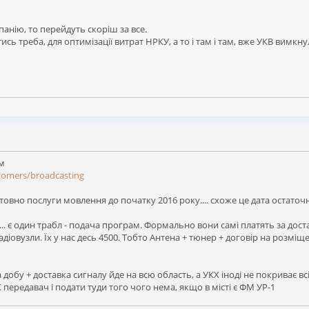
анію, то перейдуть скоріш за все.
сь треба, для оптимізації витрат НРКУ, а то і там і там, вже УКВ вимкн
м
tomers/broadcasting
овно послуги мовлення до початку 2016 року.... схоже це дата остаточ
... є один трабл - подача програм. Формально вони самі платять за дос
діовузли. Їх у нас десь 4500. Тобто Антена + тюнер + договір на розмі
 добу + доставка сигналу йде на всю область, а УКХ іноді не покриває всіє
ередавач і подати туди того чого нема, якщо в місті є ФМ УР-1