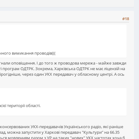
#18
очного вимикання проводів(((
гнали оповіщення. І до того ж проводова мережа - майже завжди
 програм ОДТРК. Зокрема, Харківська ОДТРК не має ліцензій на
ірогідніше, через один УКХ передавач у обласному центрі. А ось
ієї території області.
аконсервованих УКХ-передавачів Українського радіо, які раніше
риклад, можна запустити у Харкові передавач "Культури" на 66.35
ться мовленням разом з УР на таких "нових" УКХ частотах хоча б