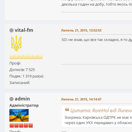
декілька годин на добу, тобто якось 
vital-fm
Липень 21, 2015, 13:52:53
SO: не знав, що все так складно, я то
Профі
Дописів: 7 525
Подяк: 1 319 раз(и)
Записаний
admin
Липень 21, 2015, 14:14:47
Адміністратор
Цитата: RomHol від Липень 
Зокрема, Харківська ОДТРК не має л
через один УКХ передавач у обласном
Профі
хм