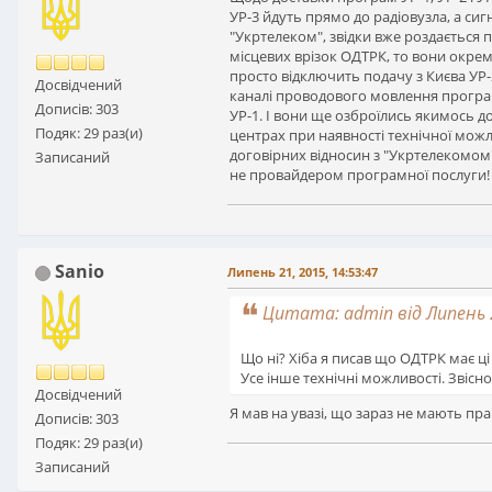
УР-3 йдуть прямо до радіовузла, а сиг
"Укртелеком", звідки вже роздається 
місцевих врізок ОДТРК, то вони окремо
просто відключить подачу з Києва УР-
Досвідчений
каналі проводового мовлення програм
Дописів: 303
УР-1. І вони ще озброїлись якимось д
Подяк: 29 раз(и)
центрах при наявності технічної можли
договірних відносин з "Укртелекомом"
Записаний
не провайдером програмної послуги!
Sanio
Липень 21, 2015, 14:53:47
Цитата: admin від Липень 2
Що ні? Хіба я писав що ОДТРК має ц
Усе інше технічні можливості. Звіс
Досвідчений
Я мав на увазі, що зараз не мають пра
Дописів: 303
Подяк: 29 раз(и)
Записаний