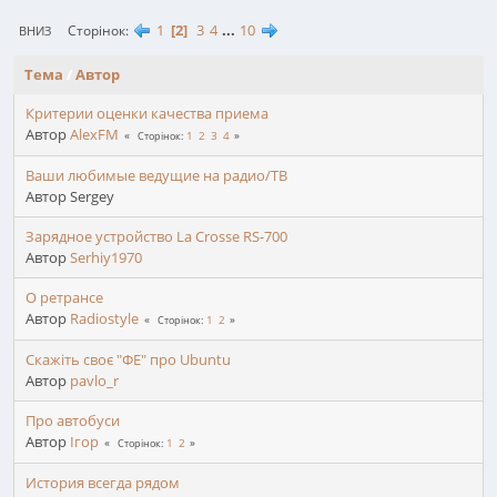
1
2
3
4
...
10
Сторінок
ВНИЗ
Тема
/
Автор
Критерии оценки качества приема
Автор
AlexFM
1
2
3
4
Сторінок
Ваши любимые ведущие на радио/ТВ
Автор Sergey
Зарядное устройство La Crosse RS-700
Автор
Serhiy1970
О ретрансе
Автор
Radiostyle
1
2
Сторінок
Скажіть своє "ФЕ" про Ubuntu
Автор
pavlo_r
Про автобуси
Автор
Ігор
1
2
Сторінок
История всегда рядом