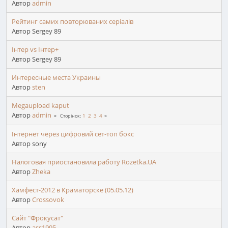
Автор
admin
Рейтинг самих повторюваних серіалів
Автор Sergey 89
Інтер vs Інтер+
Автор Sergey 89
Интересные места Украины
Автор
sten
Megaupload kaput
Автор
admin
1
2
3
4
Сторінок
Інтернет через цифровий сет-топ бокс
Автор sony
Налоговая приостановила работу Rozetka.UA
Автор
Zheka
Хамфест-2012 в Краматорске (05.05.12)
Автор
Crossovok
Сайт "Фрокусат"
Автор
ass1995