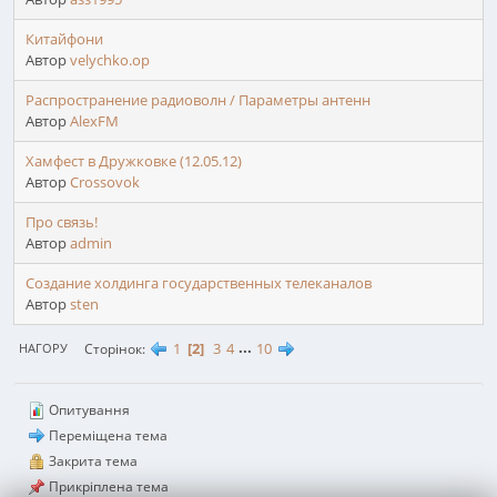
Китайфони
Автор
velychko.op
Распространение радиоволн / Параметры антенн
Автор
AlexFM
​Х​​а​​м​​ф​​е​​с​​т ​в ​Дружковке (12.05.12)
Автор
Crossovok
Про связь!
Автор
admin
Cоздание холдинга государственных телеканалов
Автор
sten
1
2
3
4
...
10
Сторінок
НАГОРУ
Опитування
Переміщена тема
Закрита тема
Прикріплена тема