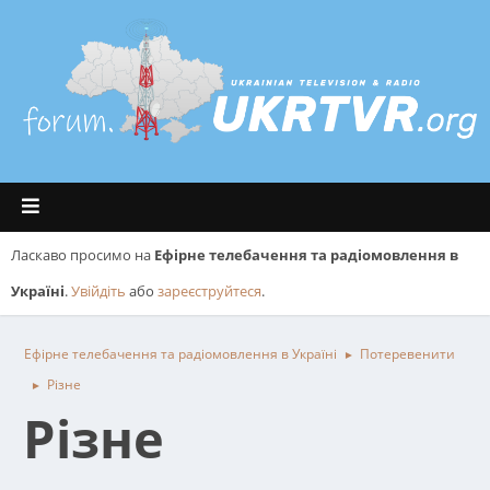
Ласкаво просимо на
Ефірне телебачення та радіомовлення в
Україні
.
Увійдіть
або
зареєструйтеся
.
Ефірне телебачення та радіомовлення в Україні
Потеревенити
►
Різне
►
Різне