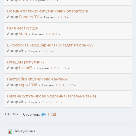
1
2
3
Сторінок
Новини платних супутникових операторів
Автор
BanderaTV
1
2
3
Сторінок
HD в нас і сусідів
Автор
sten
1
2
3
4
Сторінок
В России за кардшаринг НТВ садят в тюрьму?
Автор alt
1
2
3
Сторінок
FreeДом [супутник]
Автор
hash67
1
2
3
...
7
Сторінок
Настройка спутниковой антены
Автор
серж1906
1
2
3
...
12
Сторінок
Наявне супутникове мовлення (загальна тема)
Автор alt
1
2
3
...
25
Сторінок
1
2
Сторінок
НАГОРУ
Опитування