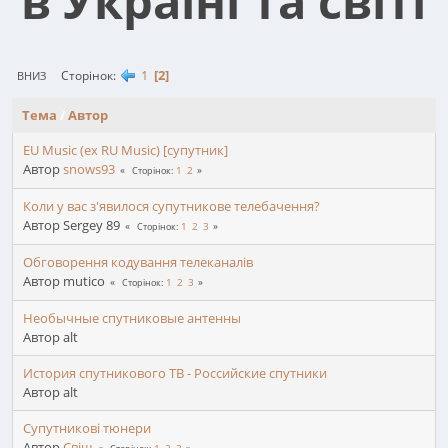
в Україні та світі
1
2
Сторінок
ВНИЗ
Тема
/
Автор
EU Music (ex RU Music) [супутник]
Автор
snows93
1
2
Сторінок
Коли у вас з'явилося супутникове телебачення?
Автор Sergey 89
1
2
3
Сторінок
Обговорення кодування телеканалів
Автор mutico
1
2
3
Сторінок
Необычные спутниковые антенны
Автор alt
История спутникового ТВ - Российские спутники
Автор alt
Супутникові тюнери
Автор
Свіщ